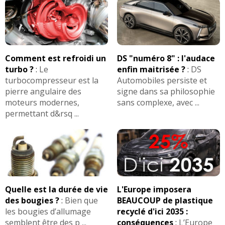
Comment est refroidi un
DS "numéro 8" : l'audace
turbo ?
:
Le
enfin maitrisée ?
:
DS
turbocompresseur est la
Automobiles persiste et
pierre angulaire des
signe dans sa philosophie
moteurs modernes,
sans complexe, avec ...
permettant d&rsq ...
Quelle est la durée de vie
L'Europe imposera
des bougies ?
:
Bien que
BEAUCOUP de plastique
les bougies d’allumage
recyclé d'ici 2035 :
semblent être des p ...
conséquences
:
L’Europe