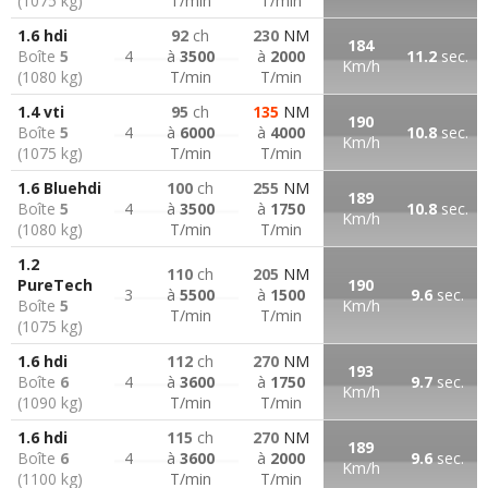
(1075 kg)
T/min
T/min
1.6 hdi
92
ch
230
NM
184
Boîte
5
4
à
3500
à
2000
11.2
sec.
Km/h
(1080 kg)
T/min
T/min
1.4 vti
95
ch
135
NM
190
Boîte
5
4
à
6000
à
4000
10.8
sec.
Km/h
(1075 kg)
T/min
T/min
1.6 Bluehdi
100
ch
255
NM
189
Boîte
5
4
à
3500
à
1750
10.8
sec.
Km/h
(1080 kg)
T/min
T/min
1.2
110
ch
205
NM
PureTech
190
3
à
5500
à
1500
9.6
sec.
Boîte
5
Km/h
T/min
T/min
(1075 kg)
1.6 hdi
112
ch
270
NM
193
Boîte
6
4
à
3600
à
1750
9.7
sec.
Km/h
(1090 kg)
T/min
T/min
1.6 hdi
115
ch
270
NM
189
Boîte
6
4
à
3600
à
2000
9.6
sec.
Km/h
(1100 kg)
T/min
T/min