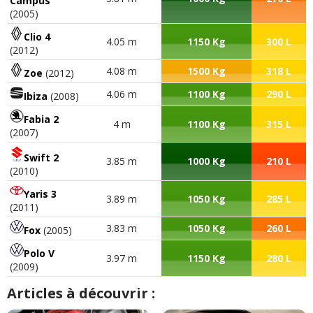
Campus
0.90 / 10% bonus)
(2005)
Clio 4
4.05 m
1150 Kg
300 L
(2012)
4.08 m
1500 Kg
318 L
Zoe
(2012)
Commenter cet avis
4.06 m
1100 Kg
290 L
Ibiza
(2008)
(Votre post sera visible sous le commentaire
Fabia 2
4 m
1100 Kg
315 L
après validation)
(2007)
Swift 2
3.85 m
1000 Kg
210 L
(2010)
Yaris 3
3.89 m
1050 Kg
285 L
(2011)
Tous les autres
avis >>
3.83 m
1050 Kg
260 L
Fox
(2005)
Polo V
3.97 m
1150 Kg
280 L
(2009)
Articles à découvrir :