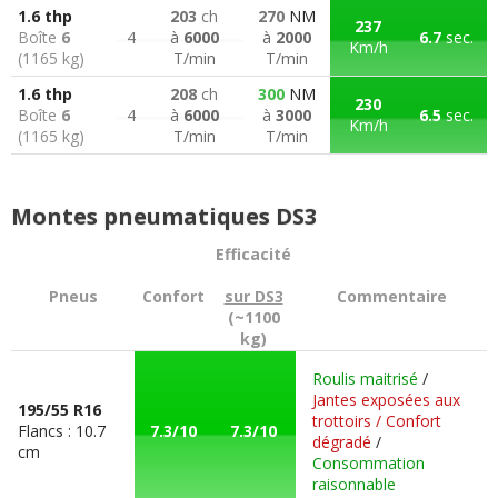
1.6 thp
203
ch
270
NM
237
Boîte
6
4
à
6000
à
2000
6.7
sec.
Km/h
(1165 kg)
T/min
T/min
1.6 thp
208
ch
300
NM
230
Boîte
6
4
à
6000
à
3000
6.5
sec.
Km/h
(1165 kg)
T/min
T/min
Montes pneumatiques DS3
Efficacité
Pneus
Confort
sur DS3
Commentaire
(~1100
kg)
Roulis maitrisé
/
Jantes exposées aux
195/55 R16
trottoirs / Confort
Flancs : 10.7
7.3/10
7.3/10
dégradé
/
cm
Consommation
raisonnable