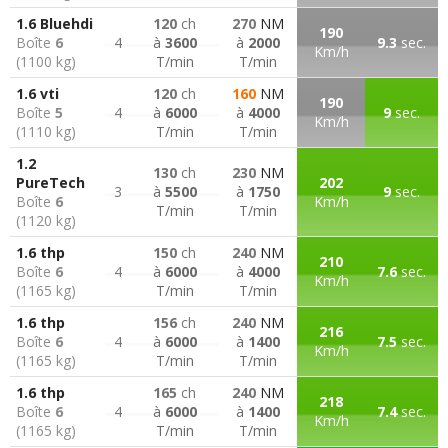
1.6 Bluehdi
120
ch
270
NM
190
Boîte
6
4
à
3600
à
2000
9.3
sec.
Km/h
(1100 kg)
T/min
T/min
1.6 vti
120
ch
160
NM
190
Boîte
5
4
à
6000
à
4000
9
sec.
Km/h
(1110 kg)
T/min
T/min
1.2
130
ch
230
NM
PureTech
202
3
à
5500
à
1750
9
sec.
Boîte
6
Km/h
T/min
T/min
(1120 kg)
1.6 thp
150
ch
240
NM
210
Boîte
6
4
à
6000
à
4000
7.6
sec.
Km/h
(1165 kg)
T/min
T/min
1.6 thp
156
ch
240
NM
216
Boîte
6
4
à
6000
à
1400
7.5
sec.
Km/h
(1165 kg)
T/min
T/min
1.6 thp
165
ch
240
NM
218
Boîte
6
4
à
6000
à
1400
7.4
sec.
Km/h
(1165 kg)
T/min
T/min