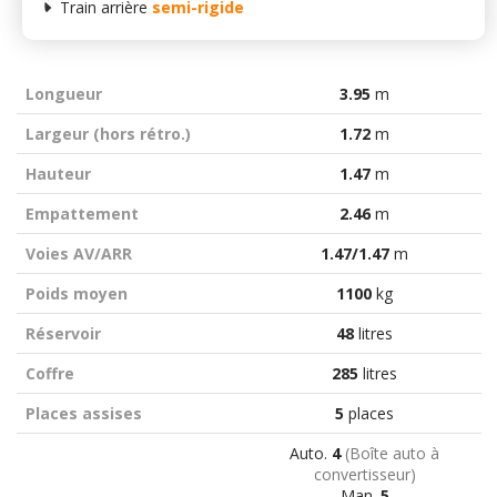
Train arrière
semi-rigide
Longueur
3.95
m
Largeur (hors rétro.)
1.72
m
Hauteur
1.47
m
Empattement
2.46
m
Voies AV/ARR
1.47/1.47
m
Poids moyen
1100
kg
Réservoir
48
litres
Coffre
285
litres
Places assises
5
places
Auto.
4
(Boîte auto à
convertisseur)
Man.
5