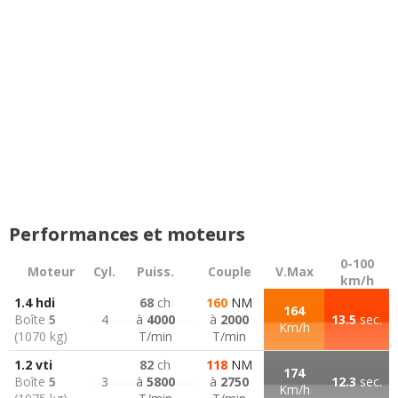
Performances et moteurs
0-100
Moteur
Cyl.
Puiss.
Couple
V.Max
km/h
1.4 hdi
68
ch
160
NM
164
Boîte
5
4
à
4000
à
2000
13.5
sec.
Km/h
(1070 kg)
T/min
T/min
1.2 vti
82
ch
118
NM
174
Boîte
5
3
à
5800
à
2750
12.3
sec.
Km/h