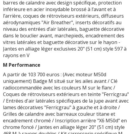
barres de calandre avec design spécifique, protection
inférieure en acier inoxydable brossé à l’avant et à
l’arrière, coques de rétroviseurs extérieurs, diffuseurs
aérodynamiques "Air Breather", inserts décoratifs au
niveau des entrées d’air latérales, baguette décorative
dans le bouclier avant, marchepieds, encadrement des
vitres latérales et baguette décorative sur le hayon -
Jantes en alliage léger exclusives 20" (51 cm) style 597 à
rayons en V
M Performance
A partir de 103 700 euros : (Avec moteur M50d
uniquement) Badge M situé sur les ailes avant / Clé
radiocommandée avec les couleurs M sur le flanc /
Coques de rétroviseurs extérieurs en teinte "Ferricgrau"
/ Entrées d'air latérales spécifiques de la jupe avant avec
lames décoratives "Ferricgrau" à gauche et à droite /
Grilles de calandre avec barreaux couleur titane et
encadrement chromé / Inscription arrière "X6 M50d" en
chrome foncé / Jantes en alliage léger 20" (51 cm) style
468 M à rayons doubles / Kit carrosserie spécifique M