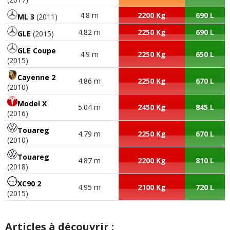
4.8 m
2200 Kg
690 L
ML 3
(2011)
4.82 m
2250 Kg
690 L
GLE
(2015)
GLE Coupe
4.9 m
2250 Kg
650 L
(2015)
Cayenne 2
4.86 m
2250 Kg
670 L
(2010)
Model X
5.04 m
2450 Kg
845 L
(2016)
Touareg
4.79 m
2250 Kg
670 L
(2010)
Touareg
4.87 m
2200 Kg
810 L
(2018)
XC90 2
4.95 m
2100 Kg
720 L
(2015)
Articles à découvrir :