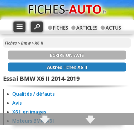
FICHES
ARTICLES
ACTUS
Fiches
Bmw
X6 II
>
>
ECRIRE UN AVIS
Autres
Fiches
X6 II
Essai BMW X6 II 2014-2019
Qualités / défauts
Avis
X6 II en images
Moteurs BMW X6 II
Fiabilité X6 II