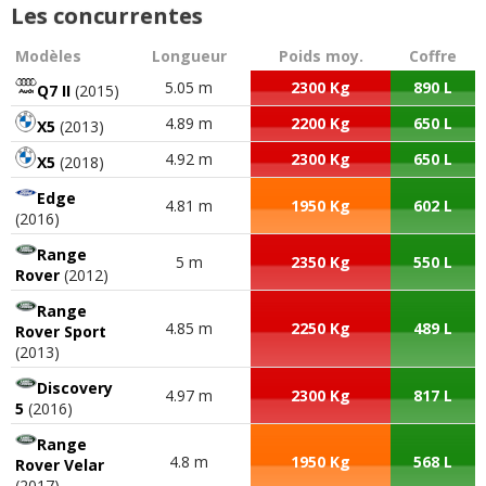
Les concurrentes
Modèles
Longueur
Poids moy.
Coffre
5.05 m
2300 Kg
890 L
Q7 II
(2015)
4.89 m
2200 Kg
650 L
X5
(2013)
4.92 m
2300 Kg
650 L
X5
(2018)
Edge
4.81 m
1950 Kg
602 L
(2016)
Range
5 m
2350 Kg
550 L
Rover
(2012)
Range
4.85 m
2250 Kg
489 L
Rover Sport
(2013)
Discovery
4.97 m
2300 Kg
817 L
5
(2016)
Range
4.8 m
1950 Kg
568 L
Rover Velar
(2017)