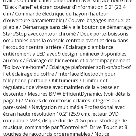
d'air / Combiné d'instrumentation avec surface noire mat
"Black Panel" et écran couleur d'information 9,2" (23,4
cm) / Commande électrique du hayon (hauteur
d'ouverture paramétrable) / Couvre-bagages manuel et
pliable / Démarrage sans clé via le bouton de démarrage
Start/Stop avec contour chromé / Deux porte-boissons
occultables dans la console centrale avant et deux dans
l'accoudoir central arrière / Eclairage d'ambiance
entièrement à LED avec 9 design lumineux disponibles
au choix / Eclairage de bienvenue et d'accompagnement
"Follow-me-home" / Eclairage plafonnier soft-on/soft-of
f et éclairage du coffre / Interface Bluetooth pour
téléphone portable / Kit fumeurs / Limiteur et
régulateur de vitesse avec maintien de la vitesse en
descente / Mesures BMW EfficientDynamics (voir détails
page 6) / Miroirs de courtoisie éclairés intégrés aux
pare-soleil / Navigation multimédia Professional avec
écran haute résolution 10,2" (25,9 cm), lecteur DVD
compatible MP3, disque dur de 20Go pour stockage de
musique, commande par "Controller" iDrive Touch et 8
touches de raccourcis programmables / Notice