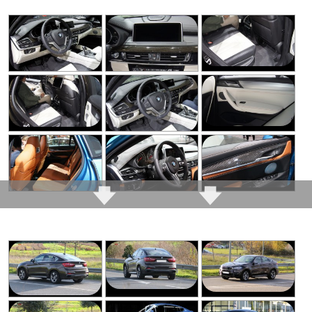
concurrent, n'est pas
et rappellent les BMW
Commenter cet avis
non plus un chef sur ce
"de base" comme les
chapitre
Série 1 par exemple
(Votre post sera visible sous le commentaire
Choix de coloris
après validation)
Habitabilité arrière
intérieurs assez variés
bonne mais conçue
et même osés pour
principalement pour
certains. Je plussoie
deux
cette diversité
Image qui reste
Tous les autres
avis >>
Coffre / habitabilité très
toujours un peu
généreux même si le
arrogante ... Les
toit plongeant vous
regards portés sur vous
fera perdre l'espace au
ne sont donc pas
dessus de la plage
toujours empathiques
arrière
Décote très élevée
Motorisations toutes
au top, il n'y a rien à
Sensations de conduite
jeter ici puisqu'il
aseptisées, mais c'est
s'abstient d'adopter le
normal et la clientèle