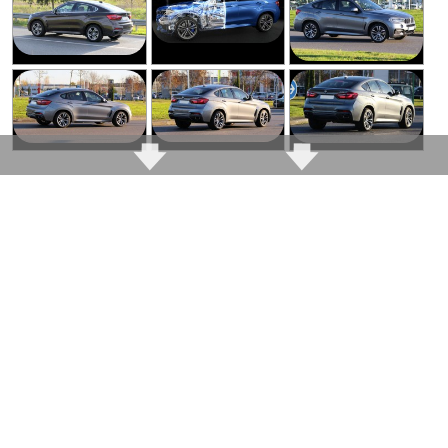
2.0 diesel que le X5 se
serait très mécontente
coltine
d'avoir la moindre
rusticité à bord
Mode "tout sport" ou
"tout confort"
uniquement (sauf X6M),
pas moyen de
paramétrer comme
dans une simple
Talisman
Pack Dynamic Drive
inaccessible sur le 30d,
qui représente juste
80% des ventes ..