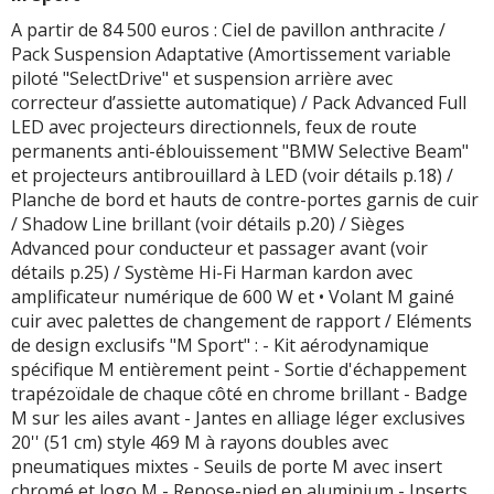
A partir de 84 500 euros : Ciel de pavillon anthracite /
Pack Suspension Adaptative (Amortissement variable
piloté "SelectDrive" et suspension arrière avec
correcteur d’assiette automatique) / Pack Advanced Full
LED avec projecteurs directionnels, feux de route
permanents anti-éblouissement "BMW Selective Beam"
et projecteurs antibrouillard à LED (voir détails p.18) /
Planche de bord et hauts de contre-portes garnis de cuir
/ Shadow Line brillant (voir détails p.20) / Sièges
Advanced pour conducteur et passager avant (voir
détails p.25) / Système Hi-Fi Harman kardon avec
amplificateur numérique de 600 W et • Volant M gainé
cuir avec palettes de changement de rapport / Eléments
de design exclusifs "M Sport" : - Kit aérodynamique
spécifique M entièrement peint - Sortie d'échappement
trapézoïdale de chaque côté en chrome brillant - Badge
M sur les ailes avant - Jantes en alliage léger exclusives
20'' (51 cm) style 469 M à rayons doubles avec
pneumatiques mixtes - Seuils de porte M avec insert
chromé et logo M - Repose-pied en aluminium - Inserts