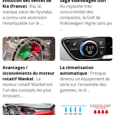
Evolution des ventes de
Saga Volkswagen Golf
:
Kia (France)
:
Kia, la
Au royaume très
marque sœur de Hyundai,
concurrentiel des
a connu une ascension
compactes, la Golf de
remarquable sur le ...
Volkswagen règne sans pa
...
Avantages /
La climatisation
inconvénients du moteur
automatique
:
Presque
rotatif Wankel
:
Le
devenu un équipement de
moteur rotatif Wankel est
série sur l'ensemble des
l'un des concepts les plus
gammes, la cli ...
innovant ...