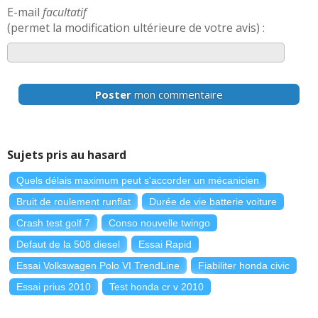
E-mail
facultatif
(permet la modification ultérieure de votre avis) :
Poster
mon commentaire
Sujets pris au hasard
Quels délais maximum peut s'accorder un mécanicien
Bruit de roulement runflat
Durée de vie batterie voiture
Crash test golf 7
Conso nouvelle twingo
Defaut de la 508 diesel
Essai Rapid
Essai Volkswagen Polo VI TrendLine
Fiabiliter honda civic
Essai prius 2010
Test honda cr v 2010