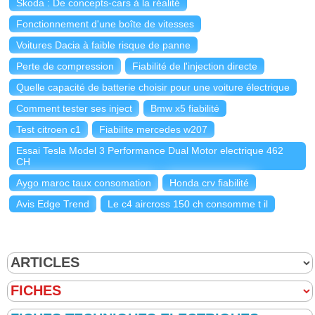
Skoda : De concepts-cars à la réalité
Fonctionnement d'une boîte de vitesses
Voitures Dacia à faible risque de panne
Perte de compression
Fiabilité de l'injection directe
Quelle capacité de batterie choisir pour une voiture électrique
Comment tester ses inject
Bmw x5 fiabilité
Test citroen c1
Fiabilite mercedes w207
Essai Tesla Model 3 Performance Dual Motor electrique 462
CH
Aygo maroc taux consomation
Honda crv fiabilité
Avis Edge Trend
Le c4 aircross 150 ch consomme t il