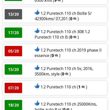
6300 kms
(
9
)
1.2 Puretech 110 ch Boîte 5/
13/20
42300kms/ 07,201
(
0
)
1.2 Puretech 110 ch 308 1.2
17/20
Puretech 110 ch B
(
0
)
1.2 Puretech 110 ch 2019 phase II
05/20
essence
(
0
)
1.2 Puretech 110 ch 5v, 2016,
15/20
3500km, style
(
0
)
1.2 Puretech 110 ch
(
1
)
07/20
1.2 Puretech 110 ch 25000Kms,
18/20
boîte auto 8 vi
(
0
)