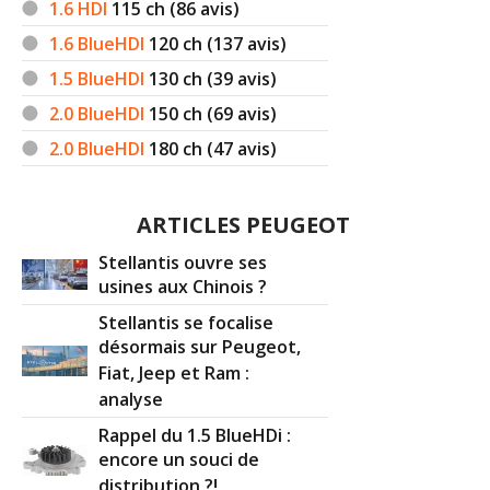
1.6 HDI
115
ch (86 avis)
1.6 BlueHDI
120
ch (137 avis)
1.5 BlueHDI
130
ch (39 avis)
2.0 BlueHDI
150
ch (69 avis)
2.0 BlueHDI
180
ch (47 avis)
ARTICLES PEUGEOT
Stellantis ouvre ses
usines aux Chinois ?
Stellantis se focalise
désormais sur Peugeot,
Fiat, Jeep et Ram :
analyse
Rappel du 1.5 BlueHDi :
encore un souci de
distribution ?!