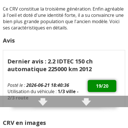
de surconsommation
Ce CRV constitue la troisième génération. Enfin agréable
Je ne suis pas
à l'oeil et doté d'une identité forte, il a su convaincre une
particulièrement fan du
bien plus grande population que l'ancien modèle. Voici
style général de l'auto
ses caractéristiques en détails.
(surtout l'arrière) ...
Cependant, elle
Avis
bénéficie d'une identité
affirmée
Dernier avis : 2.2 IDTEC 150 ch
Choix de moteurs limité
automatique 225000 km 2012
Boîte auto limitée à 5
rapports
Posté le :
2026-06-21 18:40:36
19/20
Tous les autres défauts
Utilisation du véhicule :
1/3 ville -
HONDA CRV signalés
2/3 route
Qualités :
fiabilité, confort, longévité, sécurité, :
aucune panne sauf liée à des problèmes d'usure
CRV en images
normale