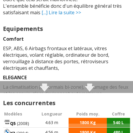
L'ensemble bénéficie donc d'un équilibre général très
satisfaisant mais
[...] Lire la suite >>
Equipements
Comfort
ESP, ABS, 6 Airbags frontaux et latéraux, vitres
électriques, volant réglable, ordinateur de bord,
verrouillage à distance des portes, rétroviseurs
électriques et chauffants,
ELEGANCE
La climatisation (désormais bi-zone), l'allumage des feux
et les essuie-glace deviennent automatiques,
antibrouillards, jantes alu, régulateur de vitesse, plage
Les concurrentes
arrière double pour compartimenter le coffre
Modèles
Longueur
Poids moy.
Coffre
Executive
4.63 m
1800 Kg
540 L
Q5
(2008)
Caméra de recul, jantes 18 pouces (plus de style et de
dynamisme mais confort en légère baisse)
4.56 m
1800 Kg
480 L