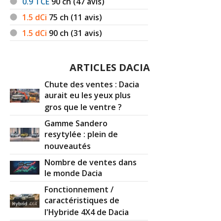
0.9 TCE
90
ch (47 avis)
1.5 dCi
75
ch (11 avis)
1.5 dCi
90
ch (31 avis)
ARTICLES DACIA
Chute des ventes : Dacia
aurait eu les yeux plus
gros que le ventre ?
Gamme Sandero
resytylée : plein de
nouveautés
Nombre de ventes dans
le monde Dacia
Fonctionnement /
caractéristiques de
l'Hybride 4X4 de Dacia