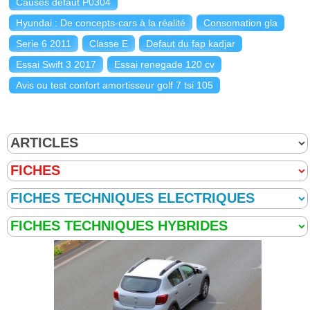
Causes défaut P0304
Hyundai : De concepts-cars à la réalité
Consomation gla
Serie 6 2011
Classe E
Defaut du fap kadjar
Essai Swift 3 2017
Essai renegade 120 cv
Avis ou test confort amortisseur golf 7 tsi 105