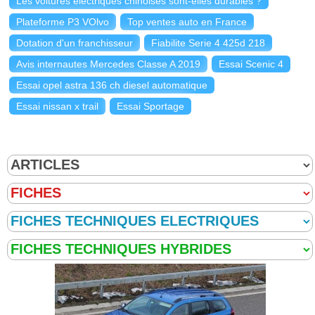
Les voitures électriques chinoises sont-elles durables ?
Plateforme P3 VOlvo
Top ventes auto en France
Dotation d'un franchisseur
Fiabilite Serie 4 425d 218
Avis internautes Mercedes Classe A 2019
Essai Scenic 4
Essai opel astra 136 ch diesel automatique
Essai nissan x trail
Essai Sportage