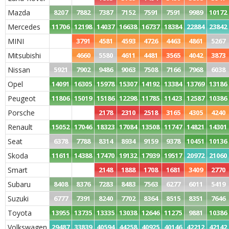
Mazda
8207
7882
7387
7152
7591
7591
9989
10172
Mercedes
11706
12198
14037
16638
16737
18384
22884
23842
MINI
3791
4581
4593
4726
4463
4861
5267
Mitsubishi
4660
5580
4611
4481
3565
4042
3873
Nissan
5921
7902
9486
9063
7508
7166
7968
6038
Opel
14091
16305
15978
15307
14192
13384
13769
13186
Peugeot
11806
15019
15186
12298
11785
11423
12587
10386
Porsche
2178
2310
2518
3165
4305
4240
Renault
15052
17046
18323
17084
13508
11747
14821
14301
Seat
6378
7788
8314
8934
9159
9378
10451
10136
Skoda
11611
14388
17470
19132
17939
19517
20972
21060
Smart
2148
1888
1708
1681
3409
2770
Subaru
8408
8376
7283
8483
7563
6277
6011
5419
Suzuki
6777
7391
8240
7702
8364
8515
8351
7646
Toyota
13955
13735
13335
13038
12646
11275
9881
10386
Volkswagen
29487
33839
40594
44258
40925
40146
42212
42142