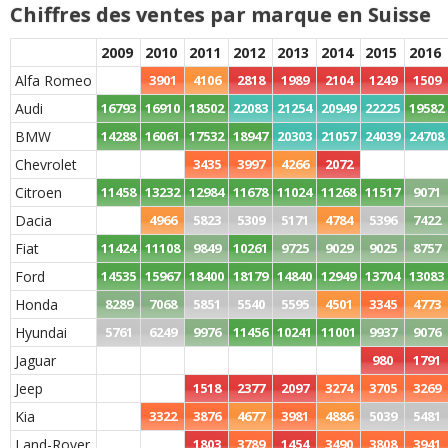
Chiffres des ventes par marque en Suisse
2009
2010
2011
2012
2013
2014
2015
2016
Alfa Romeo
3901
4106
2818
1989
2104
1249
1509
Audi
16793
16910
18502
22083
21254
20949
22225
19582
BMW
14288
16061
17532
18947
20303
21057
24039
24708
Chevrolet
3435
3997
4266
2072
Citroen
11458
13232
12984
11678
11024
11268
11517
9071
Dacia
4966
5823
5309
5171
4784
5396
7422
Fiat
11424
11108
9849
10261
9725
9029
9025
8757
Ford
14535
15967
18400
18179
14840
12949
13704
13083
Honda
8289
7068
5851
5540
5595
4501
3345
4773
Hyundai
5761
6249
9976
11456
10241
11001
9937
9076
Jaguar
980
1791
Jeep
1518
2377
2097
3274
3705
3269
Kia
3322
3876
4677
3981
4886
5039
5481
Land-Rover
1803
3789
1454
3490
3808
3941