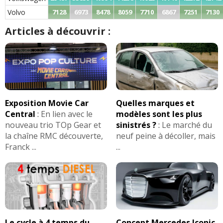
Volvo
7128
6973
8478
8059
7710
6867
7251
7130
Articles à découvrir :
Exposition Movie Car
Quelles marques et
Central
:
En lien avec le
modèles sont les plus
nouveau trio TOp Gear et
sinistrés ?
:
Le marché du
la chaîne RMC découverte,
neuf peine à décoller, mais
Franck ...
...
Le cycle à 4 temps du
Concept Mercedes Iconic