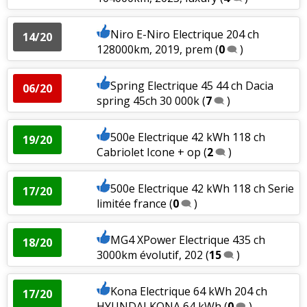
Niro E-Niro Electrique 204 ch
14/20
128000km, 2019, prem
(
0
)
Spring Electrique 45 44 ch Dacia
06/20
spring 45ch 30 000k
(
7
)
500e Electrique 42 kWh 118 ch
19/20
Cabriolet Icone + op
(
2
)
500e Electrique 42 kWh 118 ch Serie
17/20
limitée france
(
0
)
MG4 XPower Electrique 435 ch
18/20
3000km évolutif, 202
(
15
)
Kona Electrique 64 kWh 204 ch
17/20
HYUNDAI KONA 64 kWh
(
0
)