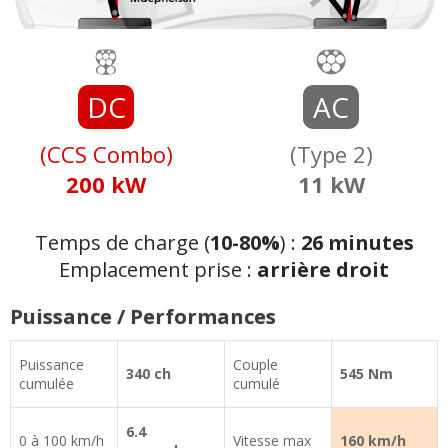
DC
AC
(CCS Combo)
(Type 2)
200 kW
11 kW
Temps de charge (
10-80%
) :
26 minutes
Emplacement prise :
arrière droit
Puissance / Performances
Puissance
Couple
340 ch
545 Nm
cumulée
cumulé
6.4
0 à 100 km/h
Vitesse max
160 km/h