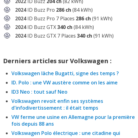
2022
ID Buzz
204 ch
(82 kWh)
2024
ID Buzz Pro
286 ch
(84 kWh)
2024
ID Buzz Pro 7 Places
286 ch
(91 kWh)
2024
ID Buzz GTX
340 ch
(84 kWh)
2024
ID Buzz GTX 7 Places
340 ch
(91 kWh)
Derniers articles sur Volkswagen :
Volkswagen lâche Bugatti, signe des temps ?
ID. Polo : une VW austère comme on les aime
ID3 Neo : tout sauf Neo
Volkswagen revoit enfin ses systèmes
d'infodivertissement : il était temps
VW ferme une usine en Allemagne pour la première
fois depuis 88 ans
Volkswagen Polo électrique : une citadine qui