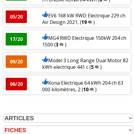
EV6 168 kW RWD Electrique 229 ch
05/20
Air Design 2021,
(
19
)
MG4 RWD Electrique 150kW 204 ch
17/20
1500
(
3
)
Model 3 Long Range Dual Motor 82
09/20
kWh electrique 441 c
(
5
)
Kona Electrique 64 kWh 204 ch 63
06/20
000 kilomètres, 2
(
10
)