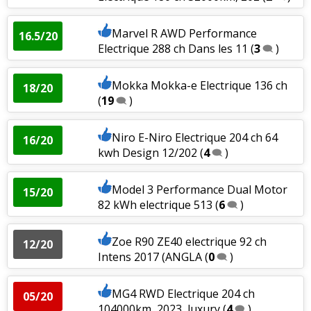
Marvel R AWD Performance
16.5/20
Electrique 288 ch Dans les 11
(
3
)
Mokka Mokka-e Electrique 136 ch
18/20
(
19
)
Niro E-Niro Electrique 204 ch 64
16/20
kwh Design 12/202
(
4
)
Model 3 Performance Dual Motor
15/20
82 kWh electrique 513
(
6
)
Zoe R90 ZE40 electrique 92 ch
12/20
Intens 2017 (ANGLA
(
0
)
MG4 RWD Electrique 204 ch
05/20
104000km, 2023, luxury
(
4
)