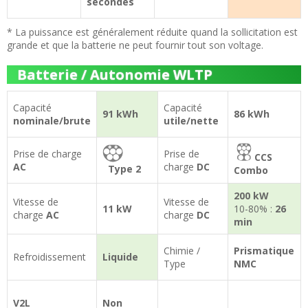
secondes
* La puissance est généralement réduite quand la sollicitation est
grande et que la batterie ne peut fournir tout son voltage.
Batterie / Autonomie WLTP
Capacité
Capacité
91 kWh
86 kWh
nominale/brute
utile/nette
Prise de charge
Prise de
CCS
AC
charge
DC
Type 2
Combo
200 kW
Vitesse de
Vitesse de
11 kW
10-80% :
26
charge
AC
charge
DC
min
Chimie /
Prismatique
Refroidissement
Liquide
Type
NMC
V2L
Non