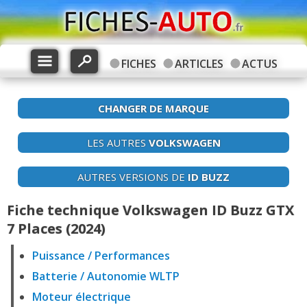
FICHES
ARTICLES
ACTUS
CHANGER DE MARQUE
LES AUTRES
VOLKSWAGEN
AUTRES VERSIONS DE
ID BUZZ
Fiche technique Volkswagen ID Buzz GTX
7 Places (2024)
Puissance / Performances
Batterie / Autonomie WLTP
Moteur électrique