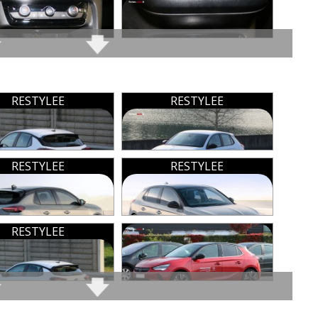
le
reur : Maaf) (type de contrat : Tous risques )
ang qui
mmenter cet avis
RESTYLEE
RESTYLEE
e sous le commentaire après validation)
RESTYLEE
RESTYLEE
 les autres
avis >>
RESTYLEE