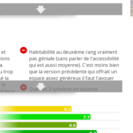
a 6
 et
Habitabilité au deuxième rang vraiment
sions
pas géniale (sans parler de l'accessibilité
sa
qui est aussi moyenne). C'est moins bien
u trop
que la version précédente qui offrait un
sé la
espace assez généreux il faut l'avouer
 la
Que des 3 cylindres en essence
 d'avoir
(sonorité), mais heureusement il est
t est
bon en terme de délivrance du couple et
met la
puissance (attention toutefois aux
6.2
oir)
soucis de fiabilité bien connus du 1.2
7.7
out par
Puretech, car c'est ici le même moteur
6.6
 mettre
mais renommé)