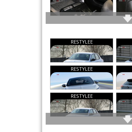
Volume de coffre assez respectab
Prix assurance :
475 euros/an (Assu
(faut dire que c'est le deuxième r
(Bonus/Malus : 50%)
a trinqué pour y parvenir ...)
Toutes les autres qualités
OPEL Corsa 6 signalées
Co
RESTYLEE
(Votre post sera visibl
RESTYLEE
Tous
RESTYLEE