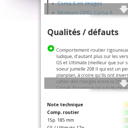
Corsa 6 en images
Moteurs OPEL Corsa 6
Fiabilité Corsa 6
Qualités / défauts
Vie à bord / Intérieur
Habitabilité / coffre
Comportement routier Cors
Comportement routier rigoureux
ludique, d'autant plus sur les ver
Technique
GS et Ultimate (meilleur que sur 
Equipements
soeur jumelle 208 II qui est un pe
planplan, à croire qu'ils ont inver
Catalogues PDF
cahier des charges entre la 208 et
Les concurrentes
Corsa). Et surtout on a ici le choix
un châssis sport (le comportemen
déjà bien abouti de série, si on o
Note technique
version 15 pouces qui peut décev
Comp. routier
Bonne position de conduite (surt
15p. 185 mm
rapport à une 208 qui impose de
GS / Ultimate 17p