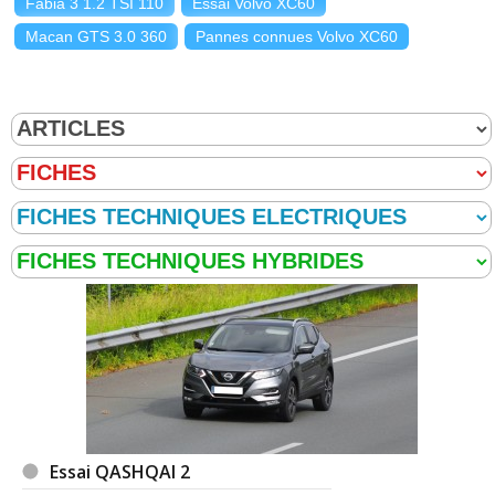
Fabia 3 1.2 TSI 110
Essai Volvo XC60
Macan GTS 3.0 360
Pannes connues Volvo XC60
Essai QASHQAI 2