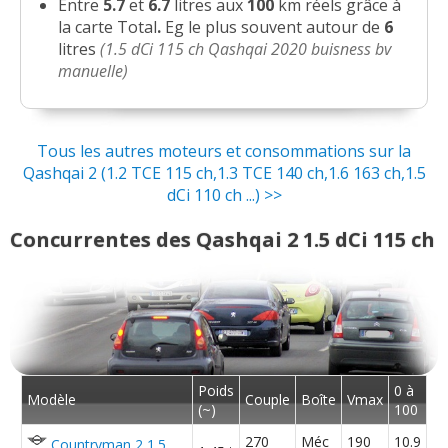
Entre
5.7
et
6.7
litres aux
100
km réels grâce à
la carte Total
.
Eg le plus souvent autour de
6
litres
(1.5 dCi 115 ch Qashqai 2020 buisness bv
manuelle)
Tous les autres moteurs et consommations sur la
Qashqai 2 (1.2 TCE 115 ch,1.3 TCE 140 ch,1.6 163 ch,1.5
dCi 110 ch ...) >>
Concurrentes des Qashqai 2 1.5 dCi 115 ch
Poids
0 à
Modèle
Couple
Boîte
Vmax
(~)
100
270
Méc
190
10.9
Countryman 2 1.5