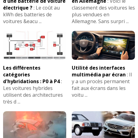
d'une batterie de voiture
en Allemagne
:
Voici le
électrique ?
:
Le coût au
classement des voitures les
kWh des batteries de
plus vendues en
voitures &eacu ...
Allemagne. Sans surpri ...
Les différentes
Utilité des interfaces
catégories
multimédia par écran
:
Il
d'hybridations : P0 à P4
:
y a un procès permanent
Les voitures hybrides
fait aux écrans dans les
utilisent des architectures
voitu ...
très d ...