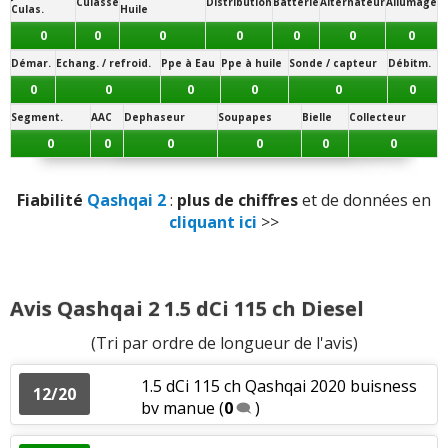
Culasse
Distribution
Batterie
Alternateur
Allumage
Culas.
Huile
Panne la plus signalée :
Résistance peinture
:
1
n'aime pas
boîte de vitesses
0
0
0
0
0
0
0
Démar.
Echang. / refroid.
Ppe à Eau
Ppe à huile
Sonde / capteur
Débitm.
Equipement
:
1
aime
0
0
0
0
0
0
Segment.
AAC
Dephaseur
Soupapes
Bielle
Collecteur
Fiabilité
:
2
aiment
0
0
0
0
0
0
Fiabilité
Qashqai 2
:
plus de chiffres
et de données en
cliquant ici
>>
Avis Qashqai 2 1.5 dCi 115 ch Diesel
(Tri par ordre de longueur de l'avis)
1.5 dCi 115 ch Qashqai 2020 buisness
12/20
bv manue
(
0
)