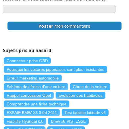
Poster
mon commentaire
Sujets pris au hasard
Connecteur prise OBD
Pourquoi les voitures japonaises sont plus résistantes
Erreur marketing automobile
Schéma des freins d'une voiture
Chute de la voiture
Rappel concession Opel
Evolution des habitacles
Comprendre une fiche technique
ESSAIE BMW X3 3.0d 2011
Test fiabilite latitude v6
Fiabilite Hyundai i10
Bmw x6 VISTESSE