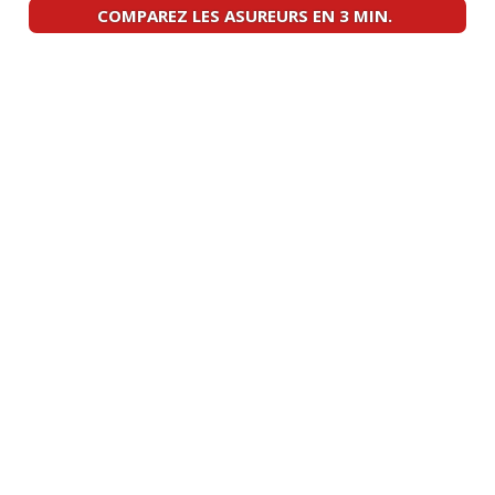
2019, ace
(
0
)
COMPAREZ LES ASUREURS EN 3 MIN.