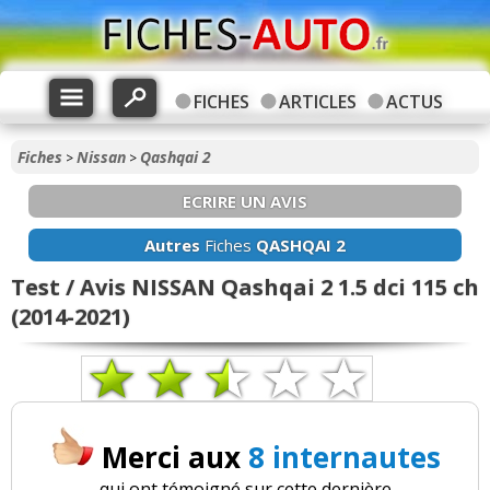
FICHES
ARTICLES
ACTUS
Fiches
Nissan
Qashqai 2
>
>
ECRIRE UN AVIS
Autres
Fiches
QASHQAI 2
Test / Avis NISSAN Qashqai 2 1.5 dci 115 ch
(2014-2021)
Merci aux
8 internautes
qui ont témoigné sur cette dernière