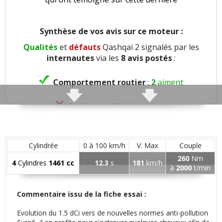
Synthèse de vos avis sur ce moteur :
Qualités
et
défauts
Qashqai 2 signalés par les
internautes
via les
8 avis postés
:
Comportement routier
:
2
aiment
Agrément
:
2
n'aiment pas
Confort global
:
4
aiment
2
n'aiment pas
Cylindrée
0 à 100 km/h
V. Max
Couple
Confort des sièges
:
1
aime
260
Nm
4
Cylindres
1461 cc
12.3
s
181
km/h
à
2000
t/min
Insonorisation et bruit perçu
:
2
aiment
Commentaire issu de la fiche essai :
Présentation intérieure
:
1
aime
Evolution du 1.5 dCi vers de nouvelles normes anti-pollution