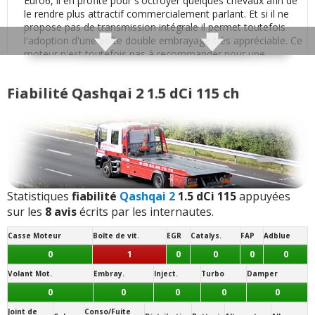
Euro6, il en profite pour s'octroyer quelques chevaux afin de
Qualité son/autoradio
:
1
aime
le rendre plus attractif commercialement parlant. Et si il ne
propose pas de transmission intégrale il permet toutefois
l'adoption d'une boîte double embrayage très appréciable. Ce
Habitabilité
:
1
aime
moteur n'est toutefois pas à recommander pour une
utilisation familiale.
Volume de coffre
:
1
aime
Poids moyen (dépend des équipements):
Fiabilité Qashqai 2 1.5 dCi 115 ch
1450 kg
Puissance moteur et relances
:
1
n'aime pas
Motricité :
Traction (avant)
Couple moteur
:
1
n'aime pas
- (
Typé sous-vireur
: surpoids à l'avant)
Transmission(s) disponibles(s) :
Consommation
:
5
aiment
Automatique
7 vitesses
Statistiques
fiabilité
Qashqai 2
1.5 dCi 115
appuyées
- (boîte robotisée double embrayage DCT)
Mécanique
6 vitesses
sur les
8 avis
écrits par les internautes.
Autonomie
:
1
aime
Jantes disponibles de série :
Casse Moteur
Boîte de vit.
EGR
Catalys.
FAP
Adblue
17 pouces
Boîte de vitesses (agrément, longueur des
0
1
0
0
0
0
- (
215/60 R 17
:
Très légère tendance au roulis
)
rapports)
:
1
n'aime pas
18 pouces
Volant Mot.
Embray.
Inject.
Turbo
Damper
Note des internautes :
0
0
0
0
0
Style
:
1
aime
16.9/20
Joint de
Conso/Fuite