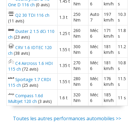
1.45 t
Nm
6
km/h
s
One D 116 ch
(0 avis)
250
Auto
197
10.3
Q2 30 TDI 116 ch
1.3 t
Nm
7
km/h
s
(11 avis)
260
Méc
171
11.8
Duster 2 1.5 dCi 110
1.25 t
Nm
6
km/h
s
ch
(23 avis)
300
Méc
181
11.2
CRV 1.6 IDTEC 120
1.55 t
Nm
6
km/h
s
ch
(38 avis)
270
Méc
181
10.8
C4 Aircross 1.6 HDI
1.35 t
Nm
6
km/h
s
115 ch
(72 avis)
280
Méc
176
11.5
Sportage 1.7 CRDI
1.55 t
Nm
6
km/h
s
115 ch
(25 avis)
320
Méc
185
Compass 1.6d
1.6 t
11 s
Nm
6
km/h
Multijet 120 ch
(3 avis)
Toutes les autres performances automobiles >>