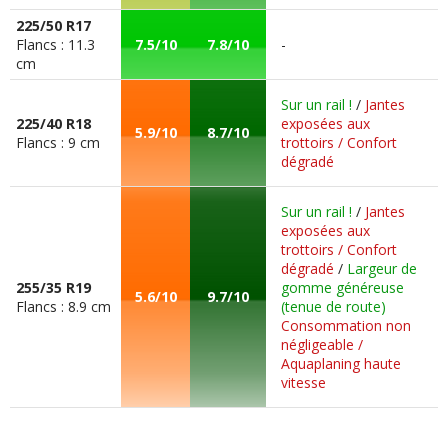
225/50 R17
Commenter cet avis
Flancs : 11.3
7.5/10
7.8/10
-
cm
(Votre post sera visible sous le commentaire
Sur un rail !
/
Jantes
après validation)
225/40 R18
exposées aux
5.9/10
8.7/10
Flancs : 9 cm
trottoirs / Confort
dégradé
Sur un rail !
/
Jantes
Tous les autres
avis >>
exposées aux
trottoirs / Confort
dégradé
/
Largeur de
255/35 R19
gomme généreuse
5.6/10
9.7/10
Flancs : 8.9 cm
(tenue de route)
Consommation non
négligeable /
Aquaplaning haute
vitesse