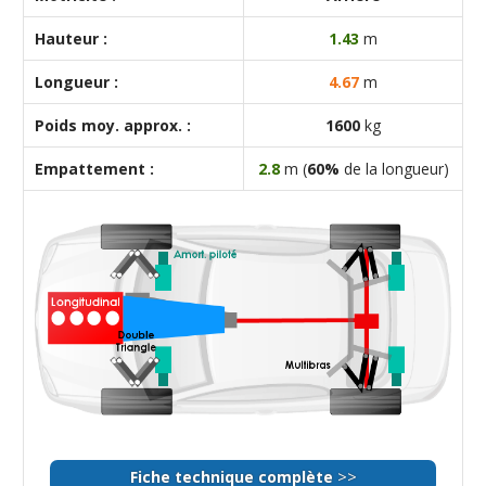
Hauteur :
1.43
m
Longueur :
4.67
m
Poids moy. approx. :
1600
kg
Empattement :
2.8
m (
60%
de la longueur)
>>
Fiche technique complète