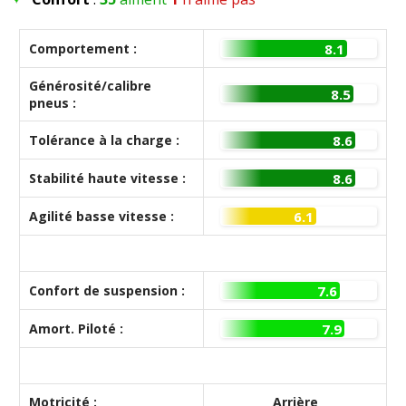
Comportement :
8.1
Générosité/calibre
8.5
pneus :
Tolérance à la charge :
8.6
Stabilité haute vitesse :
8.6
Agilité basse vitesse :
6.1
Confort de suspension :
7.6
Amort. Piloté :
7.9
Motricité :
Arrière