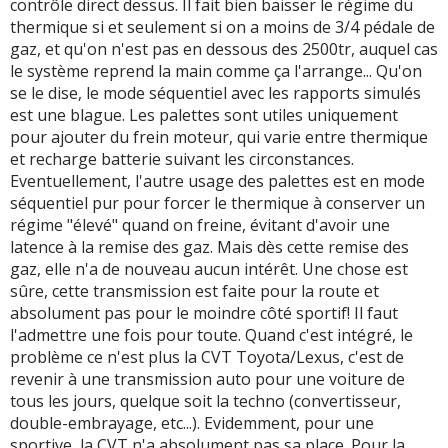
contrôle direct dessus. Il fait bien baisser le régime du
thermique si et seulement si on a moins de 3/4 pédale de
gaz, et qu'on n'est pas en dessous des 2500tr, auquel cas
le système reprend la main comme ça l'arrange... Qu'on
se le dise, le mode séquentiel avec les rapports simulés
est une blague. Les palettes sont utiles uniquement
pour ajouter du frein moteur, qui varie entre thermique
et recharge batterie suivant les circonstances.
Eventuellement, l'autre usage des palettes est en mode
séquentiel pur pour forcer le thermique à conserver un
régime "élevé" quand on freine, évitant d'avoir une
latence à la remise des gaz. Mais dès cette remise des
gaz, elle n'a de nouveau aucun intérêt. Une chose est
sûre, cette transmission est faite pour la route et
absolument pas pour le moindre côté sportif! Il faut
l'admettre une fois pour toute. Quand c'est intégré, le
problème ce n'est plus la CVT Toyota/Lexus, c'est de
revenir à une transmission auto pour une voiture de
tous les jours, quelque soit la techno (convertisseur,
double-embrayage, etc...). Evidemment, pour une
sportive, la CVT n'a absolument pas sa place. Pour la