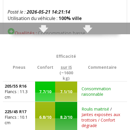
Posté le :
2026-05-21 14:21:14
Utilisation du véhicule :
100% ville
Qualités :
Consommation basse
Défauts :
Clim à surveiller
Efficacité
Consommation moyenne :
5l/100
Pneus
Confort
sur IS
Commentaire
Problèmes rencontrés :
Clim en rade par moments
(~1600
kg)
Note :
/20
205/55 R16
Consommation
Flancs : 11.3
7.7/10
7.1/10
raisonnable
Prix assurance :
1600 euros/an (Assureur : MACSF)
cm
(type de contrat : toutes garanties) (Bonus/Malus :
Roulis maitrisé
/
50 % bonus)
225/45 R17
Jantes exposées aux
Flancs : 10.1
6.8/10
8.2/10
trottoirs / Confort
cm
dégradé
Ras le bol de la clim et ses pannes(GAZ VeRIFIÉ)