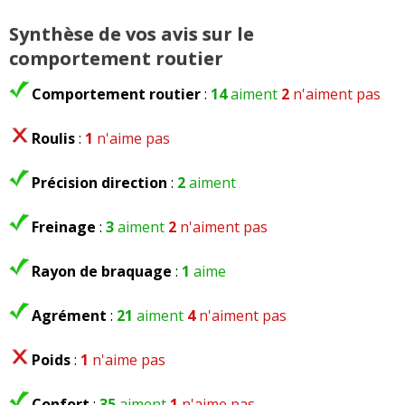
Synthèse de vos avis sur le
comportement routier
Comportement routier
:
14
aiment
2
n'aiment pas
Roulis
:
1
n'aime pas
Précision direction
:
2
aiment
Freinage
:
3
aiment
2
n'aiment pas
Rayon de braquage
:
1
aime
Agrément
:
21
aiment
4
n'aiment pas
Poids
:
1
n'aime pas
Confort
:
35
aiment
1
n'aime pas