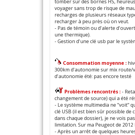
tomber sur des bornes HS, heureus
voyager sans trop de risque de mauv
recharges de plusieurs réseaux typ
recharger à peu près où on veut.
- Pas de témoin ou d'alerte d'ouver
une thermique).
- Gestion d'une clé usb par le syst
Consommation moyenne :
hiv
300km d'autonomie sur mix route/v
d'autonomie été: pas encore testé
Problèmes rencontrés :
- Ret
changement de source) qui a été ré
- Le système multimedia ne "voit" q
clé USB (il est bien sûr possible de 
dans chaque dossier), je ne vois pas 
limitation. Sur ma Peugeot de 2012 l
- Après un arrêt de quelques heures