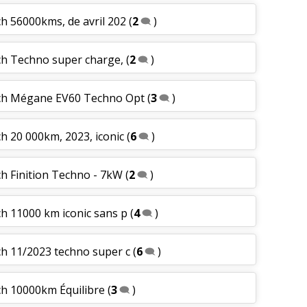
ch 56000kms, de avril 202
(
2
)
 ch Techno super charge,
(
2
)
 ch Mégane EV60 Techno Opt
(
3
)
ch 20 000km, 2023, iconic
(
6
)
ch Finition Techno - 7kW
(
2
)
ch 11000 km iconic sans p
(
4
)
ch 11/2023 techno super c
(
6
)
 ch 10000km Équilibre
(
3
)