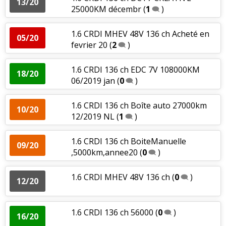
13/20
25000KM décembr
(
1
)
1.6 CRDI MHEV 48V 136 ch Acheté en
05/20
fevrier 20
(
2
)
1.6 CRDI 136 ch EDC 7V 108000KM
18/20
06/2019 jan
(
0
)
1.6 CRDI 136 ch Boîte auto 27000km
10/20
12/2019 NL
(
1
)
1.6 CRDI 136 ch BoiteManuelle
09/20
,5000km,annee20
(
0
)
1.6 CRDI MHEV 48V 136 ch
(
0
)
12/20
1.6 CRDI 136 ch 56000
(
0
)
16/20