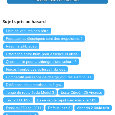
Sujets pris au hasard
Liste de voitures néo rétro
Pourquoi les électriques sont des propulsions ?
Résumé ZFE 2025
Différence entre huile pour essence et diesel
Quelle huile pour la vidange d'une voiture ?
Pièces fragiles des voitures hybrides
Comparatif puissance de charge voitures électriques
Différence des amortisseurs à gaz
Tenue de route Tesla Model 3
Essai Citroën C5 Aircross
Test 2008 92cv
Essai skoda rapid spaceback tsi 105
Essai ml 350 cdi 2011
Défaut Jazz 3
Abensis 2.0d4d test