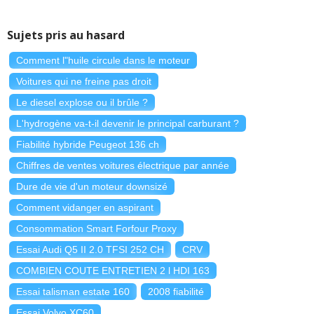
Sujets pris au hasard
Comment l"huile circule dans le moteur
Voitures qui ne freine pas droit
Le diesel explose ou il brûle ?
L'hydrogène va-t-il devenir le principal carburant ?
Fiabilité hybride Peugeot 136 ch
Chiffres de ventes voitures électrique par année
Dure de vie d'un moteur downsizé
Comment vidanger en aspirant
Consommation Smart Forfour Proxy
Essai Audi Q5 II 2.0 TFSI 252 CH
CRV
COMBIEN COUTE ENTRETIEN 2 l HDI 163
Essai talisman estate 160
2008 fiabilité
Essai Volvo XC60