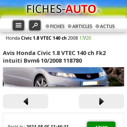
FICHES
ARTICLES
ACTUS
Honda
Civic
1.8 VTEC 140 ch
2008
17
/
20
Avis Honda Civic 1.8 VTEC 140 ch Fk2
intuiti Bvm6 10/2008 118780
Posté le :
2023-08-05 11:46:31