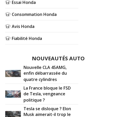
000km, 20
(
0
)
Essai Honda
Consommation Honda
2.2 CTDI 140 ch
(
0
)
17/20
Avis Honda
2.2 CTDI 140 ch année 2007 200 000
19/20
Fiabilité Honda
km
(
1
)
2.2 CTDI 140 ch Manuelle 97000 km de
15/20
2011 Fin
(
1
)
NOUVEAUTÉS AUTO
Nouvelle CLA 45AMG,
2.2 CTDI 140 ch 210000 km 2004
(
0
)
16/20
enfin débarrassée du
quatre cylindres
La France bloque le FSD
2.2 CTDI 140 ch 2009, 40000kms, serie
18/20
de Tesla, vengeance
intuiti
(
0
)
politique ?
2.2 CTDI 140 ch 120000km, 2007, sport
Tesla se disloque ? Elon
17/20
(
0
)
Musk aimerait-il trop le