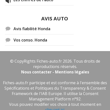
2.2 CTDI 140 ch 455000KMS année
-- /20
10/2007
(
1
)
AVIS AUTO
2.2 CTDI 140 ch Annee
18/20
Avis fiabilité Honda
2009,sport,140ch
(
0
)
Vos conso. Honda
2.2 CTDI 140 ch 122000km , 2008,
08/20
sport navy
(
0
)
2.2 CTDI 140 ch type S sport navi
(
0
)
© CopyRights Fiches-auto.fr 2026. Tous droits de
18/20
reproductions réservés.
Nous contacter - Mentions légales
HONDA 2.2 CTDI 140 ch sport de sept
16/20
Fiches-auto.fr participe et est conforme à l'ensemble des
2006, 155
(
0
)
Spécifications et Politiques du Transparency & Consent
Framework de l'IAB Europe. Il utilise la Consent
2.2 CTDI 140 ch 220000
(
0
)
17/20
Management Platform n°92.
Vous pouvez modifier vos choix à tout moment en
cliquant ici
.