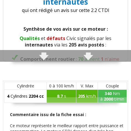
internautes
qui ont rédigé un avis sur cette 2.2 CTDI
Synthèse de vos avis sur ce moteur :
Qualités
et
défauts
Civic signalés par les
internautes
via les
205 avis postés
:
Comportement routier
:
70
aiment
1
n'aime
pas
Roulis
:
1
aime
Cylindrée
0 à 100 km/h
V. Max
Couple
340
Nm
Précision direction
:
4
aiment
1
n'aime pas
4
Cylindres
2204 cc
8.7
s
205
km/h
à
2000
t/min
Consistance direction
:
2
aiment
1
n'aime pas
Commentaire issu de la fiche essai :
Freinage
:
5
aiment
14
n'aiment pas
Ce moteur représente le meilleur rapport entre puissance et