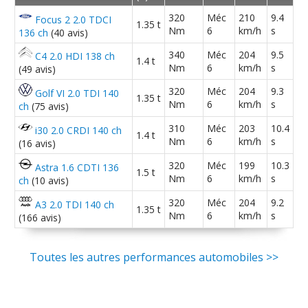
2.2 CTDI 140 ch 52000 km, année
15/20
320
Méc
210
9.4
Focus 2 2.0 TDCI
1.35 t
Entretien (coût)
:
4
aiment
13
n'aiment pas
2011, virtuos
(
0
)
Nm
6
km/h
s
136 ch
(40 avis)
340
Méc
204
9.5
C4 2.0 HDI 138 ch
Prix pièces détach.
:
1
aime
7
n'aiment pas
1.4 t
2.2 CTDI 140 ch Type S GT 2009 -
Nm
6
km/h
s
17/20
(49 avis)
150 000 km
(
2
)
320
Méc
204
9.3
Coût assurance
:
1
n'aime pas
Golf VI 2.0 TDI 140
1.35 t
Nm
6
km/h
s
ch
(75 avis)
2.2 CTDI 140 ch 85000 km, modèle
16/20
Accessibilité moteur
:
1
aime
310
Méc
203
10.4
i30 2.0 CRDI 140 ch
janvier 2010
(
2
)
1.4 t
Nm
6
km/h
s
(16 avis)
320
Méc
199
10.3
Astra 1.6 CDTI 136
2.2 CTDI 140 ch 103 000 km
17/20
1.5 t
Nm
6
km/h
s
ch
(10 avis)
décembre 2006 fini
(
0
)
320
Méc
204
9.2
A3 2.0 TDI 140 ch
1.35 t
Nm
6
km/h
s
(166 avis)
2.2 CTDI 140 ch 100 000 km, Am
13/20
2006 (import A
(
0
)
Toutes les autres performances automobiles >>
2.2 CTDI 140 ch executive 2007
-- /20
90000Km
(
0
)