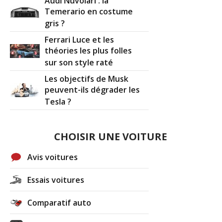
Audi Nuvolari : la
2.2 CTDI 140 ch 300000
(
0
)
17/20
Temerario en costume
gris ?
Ferrari Luce et les
2.2 CTDI 140 ch boite manuelle-
19/20
théories les plus folles
165.000 kms -
(
0
)
sur son style raté
2.2 CTDI 140 ch 110000
(
0
)
Les objectifs de Musk
16/20
peuvent-ils dégrader les
Tesla ?
2.2 CTDI 140 ch 69000 2007 sport
(
0
12/20
)
CHOISIR UNE VOITURE
2.2 CTDI 140 ch 2008-178 000 kms-
10/20
sport
(
3
)
Avis voitures
Essais voitures
2.2 CTDI 140 ch CIVIC 2.2 140 - 12/2010
18/20
292 0
(
0
)
Comparatif auto
2.2 CTDI 140 ch Boîte manuelle,
17/20