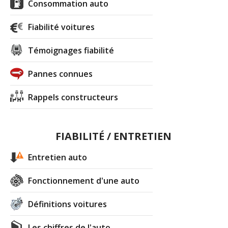
Consommation auto
360000km, ann
(
0
)
Fiabilité voitures
2.2 CTDI 140 ch 70000 kms, 2010,
17/20
Virtuose
(
0
)
Témoignages fiabilité
2.2 CTDI 140 ch 100 000km, 2008,
18/20
Pannes connues
sport, 2008
(
0
)
Rappels constructeurs
2.2 CTDI 140 ch 332000km , 2008 ,
17/20
finition sp
(
0
)
FIABILITÉ / ENTRETIEN
2.2 CTDI 140 ch 1200 km - civic
18/20
virtuose 2011
(
0
)
Entretien auto
2.2 CTDI 140 ch Virtuose
(
0
)
17/20
Fonctionnement d'une auto
Définitions voitures
2.2 CTDI 140 ch 136000, année 2006,
16/20
sport
(
0
)
Les chiffres de l'auto