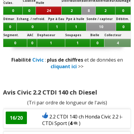
Culasse
Distribution
Batterie
Alternateur
Allumage
Culas.
Huile
Panne la plus signalée :
embrayage
Bruits parasites
:
12
n'aiment pas
0
0
24
2
8
2
0
Démar.
Echang. / refroid.
Ppe à Eau
Ppe à huile
Sonde / capteur
Débitm.
Finition / qualité des plastiques
:
6
aiment
52
0
0
1
1
10
0
n'aiment pas
Segment.
AAC
Dephaseur
Soupapes
Bielle
Collecteur
0
0
1
1
0
4
Vieillissement des plastiques
:
2
aiment
5
n'aiment pas
Fiabilité
Civic
:
plus de chiffres
et de données en
cliquant ici
>>
Sensibilité plastique
:
19
n'aiment pas
Qualité des assemblages
:
2
aiment
7
n'aiment pas
Avis Civic 2.2 CTDI 140 ch Diesel
(Tri par ordre de longueur de l'avis)
Présentation intérieure
:
2
aiment
2.2 CTDI 140 ch Honda Civic 2.2 i-
16/20
Luminosité
:
1
aime
CTDi Sport
(
4
)
Qualité son/autoradio
:
7
aiment
3
n'aiment