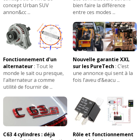
concept Urban SUV
bien faire la différence
2.2 CTDI 140 ch 109 000
(
2
)
08/20
annon&cc ...
entre ces modes ...
2.2 CTDI 140 ch
17/20
180000kms/2007/sport avec fap
(
0
)
2.2 CTDI 140 ch Boite manuelle,
18/20
Fonctionnement d'un
Nouvelle garantie XXL
260000km, 201
(
0
)
alternateur
:
Tout le
sur les PureTech
:
C’est
monde le sait ou presque,
une annonce qui sent à la
2.2 CTDI 140 ch Executive juin 2006 -
-- /20
l'alternateur a comme
fois l’aveu d’&eacu ...
46 000
(
0
)
utilité de fournir de ...
2.2 CTDI 140 ch 2009, 132000 km,
13/20
Virtuose
(
0
)
2.2 CTDI 140 ch 50000Km 2011 finition
11/20
Virtuos
(
3
)
C63 4 cylindres : déjà
Rôle et fonctionnement