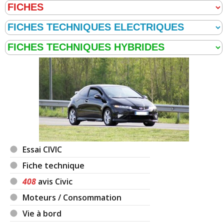
virtuose avri
(
0
)
2.2 CTDI 140 ch 86000 km 12/2006
18/20
exécutive
(
0
)
2.2 CTDI 140 ch
(
0
)
17/20
2.2 CTDI 140 ch 80 000 km, mai 2010,
-- /20
finition
(
1
)
2.2 CTDI 140 ch 31000
(
0
)
17.5/20
Essai CIVIC
Fiche technique
2.2 CTDI 140 ch 180000
(
0
)
17/20
408
avis Civic
Moteurs / Consommation
2.2 CTDI 140 ch 85000 klm, 2009,
19/20
Vie à bord
finition vir
(
0
)