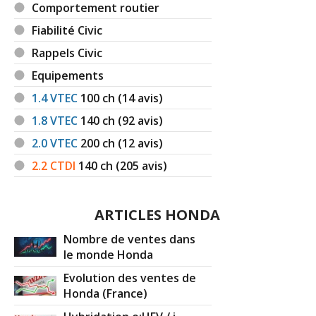
Comportement routier
2.2 CTDI 140 ch Boite manuelle,
13/20
Fiabilité Civic
88OOO km, 200
(
2
)
Rappels Civic
2.2 CTDI 140 ch 51000, 2006, Virtuose
Equipements
17/20
2011
(
0
)
1.4 VTEC
100
ch (14 avis)
1.8 VTEC
140
ch (92 avis)
2.2 CTDI 140 ch
(
0
)
17/20
2.0 VTEC
200
ch (12 avis)
2.2 CTDI
140
ch (205 avis)
2.2 CTDI 140 ch 2007
(
0
)
14/20
ARTICLES HONDA
2.2 CTDI 140 ch Type S GT Navi - 2007
18/20
(sans F
(
0
)
Nombre de ventes dans
le monde Honda
2.2 CTDI 140 ch 2010 - 20000km -
Evolution des ventes de
14/20
Virtuose
(
0
)
Honda (France)