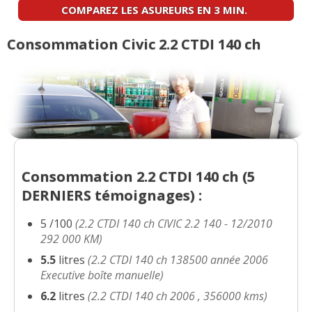
Nombre de rangements
:
3
aiment
COMPAREZ LES ASUREURS EN 3 MIN.
2.2 CTDI 140 ch 135000 kilomètres,
18/20
2009, Virt
(
0
)
Consommation Civic 2.2 CTDI 140 ch
Roue de secours
:
2
aiment
5
n'aiment pas
2.2 CTDI 140 ch 71000, 2007,
12/20
Puissance moteur et relances
:
31
aiment
5
sport+FAP versio
(
0
)
n'aiment pas
2.2 CTDI 140 ch 115000 km, 2008,
17/20
Couple moteur
:
26
aiment
1
n'aime pas
executive cu
(
0
)
Consommation
:
43
aiment
12
n'aiment pas
2.2 CTDI 140 ch 2010 - 92000km
(
0
19/20
Consommation 2.2 CTDI 140 ch (
5
)
DERNIERS
témoignages) :
Autonomie
:
1
aime
2.2 CTDI 140 ch 46000 km, année
5 /100
(2.2 CTDI 140 ch CIVIC 2.2 140 - 12/2010
18/20
Temps de charge
:
1
aime
1
n'aime pas
2007, finitio
(
0
)
292 000 KM)
5.5
litres
(2.2 CTDI 140 ch 138500 année 2006
Boîte de vitesses (agrément, longueur des
2.2 CTDI 140 ch Boite 6 vitesses;
Executive boîte manuelle)
19/20
rapports)
:
6
aiment
1
n'aime pas
210 000 km,
(
0
)
6.2
litres
(2.2 CTDI 140 ch 2006 , 356000 kms)