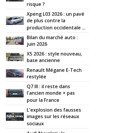
risque ?
2.2 CTDI 140 ch 102000 km décembre
12/20
Xpeng L03 2026 : un pavé
2010 finit
(
0
)
de plus contre la
production occidentale ...
2.2 CTDI 140 ch 2009 finition exécutive
16/20
cuir
(
0
)
Bilan du marché auto :
juin 2026
2.2 CTDI 140 ch 91000, Fev 2007, Sport
X5 2026 : style nouveau,
15/20
(
0
)
base ancienne
Renault Mégane E-Tech
2.2 CTDI 140 ch version sport 225000
18/20
restylée
kms
(
0
)
Q7 III : il reste dans
l'ancien monde + pas
2.2 CTDI 140 ch 187000/2007/sport
(
0
18/20
pour la France
)
L'explosion des fausses
2.2 CTDI 140 ch 2011,44000 km,finition
images sur les réseaux
19/20
"Evolu
(
0
)
sociaux