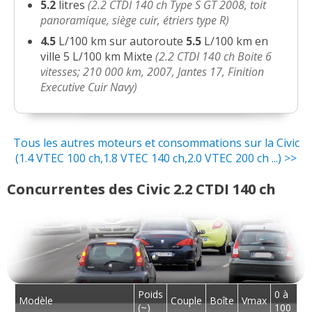
Rapport qualité/prix
:
1
aime
5.2
litres
(2.2 CTDI 140 ch Type S GT 2008, toit
2.2 CTDI 140 ch Bvm6 - virtuose -
16/20
panoramique, siège cuir, étriers type R)
2009 - 2700
(
0
)
Style
:
61
aiment
5
n'aiment pas
4.5
L/100 km sur autoroute
5.5
L/100 km en
ville 5 L/100 km Mixte
(2.2 CTDI 140 ch Boite 6
2.2 CTDI 140 ch Bvm6, 417 006
Vieillissement du style
:
4
aiment
1
n'aime
15/20
vitesses; 210 000 km, 2007, Jantes 17, Finition
kilomètres, jan
(
0
)
pas
Executive Cuir Navy)
Résistance peinture
:
51
n'aiment pas
2.2 CTDI 140 ch 267000 km année
17/20
2011 finition
(
0
)
Tous les autres moteurs et consommations sur la Civic
Equipement
:
14
aiment
3
n'aiment pas
(1.4 VTEC 100 ch,1.8 VTEC 140 ch,2.0 VTEC 200 ch ...) >>
2.2 CTDI 140 ch Version sport,
16.5/20
Poids
:
7
n'aiment pas
90000 kms, dec
(
0
)
Concurrentes des Civic 2.2 CTDI 140 ch
Eclairage
:
1
aime
2.2 CTDI 140 ch 104000km
05/20
annee2009 modele exe
(
3
)
Fiabilité
:
55
aiment
19
n'aiment pas
2.2 CTDI 140 ch 2.2 type S 115000
16/20
Service après vente
:
5
aiment
16
n'aiment
km 2009
(
0
)
Poids
0 à
Modèle
Couple
Boîte
Vmax
pas
(~)
100