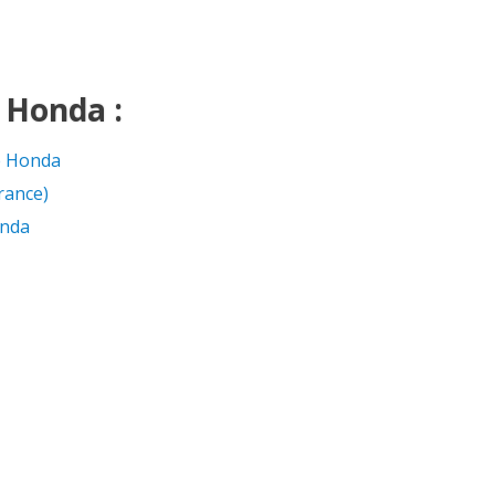
r Honda :
e Honda
rance)
onda