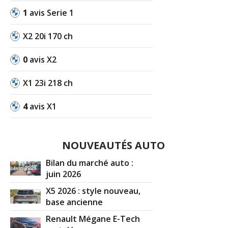
1
avis Serie 1
Réagir à ce commentaire
X2 20i 170 ch
(Votre post sera visible sous le commentaire)
0
avis X2
X1 23i 218 ch
4
avis X1
NOUVEAUTÉS AUTO
Bilan du marché auto :
juin 2026
X5 2026 : style nouveau,
base ancienne
Renault Mégane E-Tech