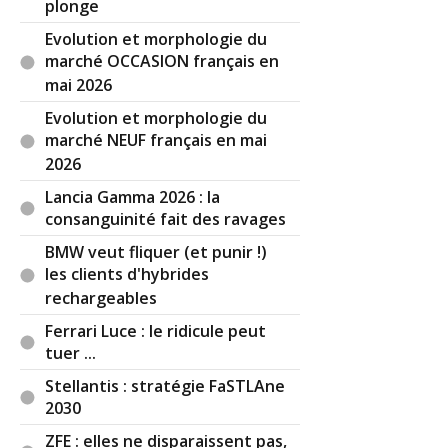
plonge
excentriques près.
Evolution et morphologie du
marché OCCASION français en
mai 2026
Il y a
3
réaction(s) sur ce commentaire :
Evolution et morphologie du
marché NEUF français en mai
2026
Par
Admin
ADMINISTRATEUR DU SITE
(2025-01-21 17:47:11) : Vous ne voyez vraiment
Lancia Gamma 2026 : la
pas le rapport ? Vraiment ?...
consanguinité fait des ravages
Par
Tib
TOP CONTRIBUTEUR
(2025-01-21
BMW veut fliquer (et punir !)
18:55:23) : Je vois bien que la base de cette
les clients d'hybrides
planche de bord sans le bandeau supérieur
rechargeables
d'écrans est presque identique à Tesla mais c'est
devenu similaire sur les chinoises.
Ferrari Luce : le ridicule peut
Vous êtes au courant que juste les commodos
tuer ...
dans les voitures sont conçus et fabriqués par
Stellantis : stratégie FaSTLAne
des équipementiers et qu'ils se retrouvent sur
2030
des modèles de marques concurrentes selon le
pays dans lequel c'est assemblé, au hasard la
ZFE : elles ne disparaissent pas,