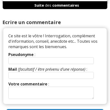
Suite
des
commentaires
Il y a
1
réaction(s) sur ce commentaire :
Ecrire un commentaire
Par
Admin
ADMINISTRATEUR DU SITE
(2025-03-05 17:43:45) : La vue au dessus du volant
Ce site est le vôtre ! Interrogation, complément
tient plus ici du détail il me semble, et ça semble
d'information, conseil, anecdote etc... Toutes vos
bien mieux réalisé que chez le lion car les
remarques sont les bienvenues.
affichages sont situés bien plus loin.
Pseudonyme
:
Réagir à ce commentaire
Mail
(facultatif / être prévenu d'une réponse)
:
(Votre post sera visible sous le commentaire)
Votre commentaire
:
Par
Nico
TOP CONTRIBUTEUR
(Date : 2025-
02-01 13:53:20)
On nous vend des trucs toujours plus simplistes et