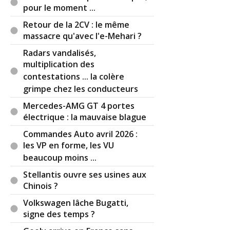
Chine qui ne respecte pas les brevets.
pour le moment ...
Retour de la 2CV : le même
Par
Admin
ADMINISTRATEUR DU SITE
massacre qu'avec l'e-Mehari ?
(2025-01-22 09:04:31) : Ben d'autres éléments
sont produits par des équipementiers, et ça
Radars vandalisés,
dépend des marques et cela permet de voir leur
multiplication des
niveau d'envergure. Certaines autos sont
contestations ... la colère
quasiment un assemblage de pièces détachées
grimpe chez les conducteurs
d’équipementiers, tandis que d'autres marques
Mercedes-AMG GT 4 portes
fabriquent presque tout (il vaut mieux éviter que
électrique : la mauvaise blague
je mentionne Tesla d'après ce que vous dites ;-).
Commandes Auto avril 2026 :
Réagir à ce commentaire
les VP en forme, les VU
beaucoup moins ...
(Votre post sera visible sous le commentaire)
Stellantis ouvre ses usines aux
Chinois ?
Volkswagen lâche Bugatti,
signe des temps ?
Par
captainphantom
TOP CONTRIBUTEUR
(Date : 2025-01-21 14:37:49)