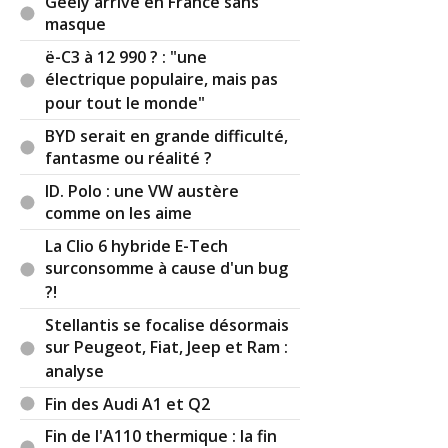
Geely arrive en France sans
masque
Autant je trouve que l'écran panoramique sous le
ë-C3 à 12 990 ? : "une
pare-brise est une très bonne idée, autant l'écran
électrique populaire, mais pas
penché ne me convainc pas, tout comme le volant
pour tout le monde"
au style surchargé et qui semble peu
ergonomique (un peu comme celui de la DS n°8
BYD serait en grande difficulté,
d'ailleurs)
fantasme ou réalité ?
ID. Polo : une VW austère
comme on les aime
Il y a
1
réaction(s) sur ce commentaire :
La Clio 6 hybride E-Tech
surconsomme à cause d'un bug
?!
Par
Admin
ADMINISTRATEUR DU SITE
Stellantis se focalise désormais
(2025-01-22 09:32:33) : Je trouve que justement
sur Peugeot, Fiat, Jeep et Ram :
BMW a réussi à rendre esthétique le principe du
analyse
tableau de bord vide avec écran. Le fait qu'il soit
penché fait aussi en sorte que la partie haut-
Fin des Audi A1 et Q2
gauche soit plus près du volant et permet donc
Fin de l'A110 thermique : la fin
d'avoir des choses plus près de la main et du