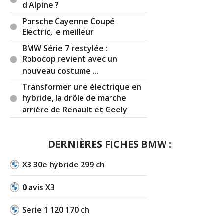
d'Alpine ?
regard. Chez Tesla ce serait bien car ça rendrait
la lecture de vitesse plus aisée (bien qu'elle ne
Porsche Cayenne Coupé
pose pas de problème, je ne comprends pas les
Electric, le meilleur
critiques pourtant je suis sensible à ce genre de
BMW Série 7 restylée :
choses).
Robocop revient avec un
Réagir à ce commentaire
nouveau costume ...
Transformer une électrique en
hybride, la drôle de marche
(Votre post sera visible sous le commentaire)
arrière de Renault et Geely
Par
(Date : 2025-01-20 18:24:20)
DERNIÈRES FICHES BMW :
Et sinon ça roule quand même rassurez-moi... Nan
X3 30e hybride 299 ch
parce que j'avais plus l'impression d'être dans une
pub IKEA ou Darty qu'autre chose...
0
avis X3
Serie 1 120 170 ch