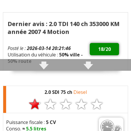
Dernier avis : 2.0 TDI 140 ch 353000 KM
année 2007 4 Motion
Posté le :
2026-03-14 20:21:46
18/20
Utilisation du véhicule :
50% ville -
50% route
Qualités :
Toujours très agréable à conduire.
Voiture increvable très fiable et économique
2.0 SDI 75 ch
Diesel
Défauts :
Ralenti irrégulier , tissus du toit qui
s’est décollé mais refait a neuf
Consommation moyenne :
5,5 l/ 100
Puissance fiscale :
5 CV
Conso.
≈
5.5
litres