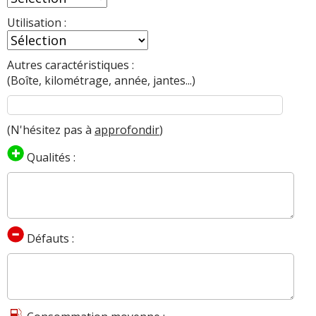
parfait. N'importe quel véhicule s'use avec le
Utilisation :
temps, les kilomètres, la météo, le comportement
de celui derrière le volant et les aléas de la vie. Je
passe mon temps à bricoler et je suis minutieux
Autres caractéristiques :
sur toutes les parties mécaniques. Je tiens à dire
(Boîte, kilométrage, année, jantes...)
que je fais souvent des travaux en préventifs. Le
plus agaçant : l'électronique. Les hp au nombre de
10 par exemple donc les connectiques. Agaçant
(N'hésitez pas à
approfondir
)
mais pas compliqué à résoudre et souvent pas
bien cher. Côté moteur, les bobines et le tendeur
Qualités :
de chaine. Sinon... rien d'autre. Entretien courant
aux petits oignons avec souvent des vidanges et
ça encaisse très bien.
(3.2 R32 250 ch Boite
manuelle, 2008, 5 portes, R32, moins de 120 000
kilomètres )
Défauts :
Autres modeles ayant le même moteur :
Golf
-
Exemples de concurrentes :
,
A3 3.2 250 ch
Serie 1 130i
.
258 ch