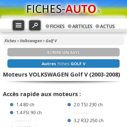
FICHES
ARTICLES
ACTUS
Fiches
Volkswagen
Golf V
>
>
ECRIRE UN AVIS
Autres
Fiches
GOLF V
Moteurs VOLKSWAGEN Golf V (2003-2008)
Accès rapide aux moteurs :
1.4 80 ch
2.0 TSI 230 ch
1.4 FSI 90 ch
---------
---------
3.2 R32 250 ch