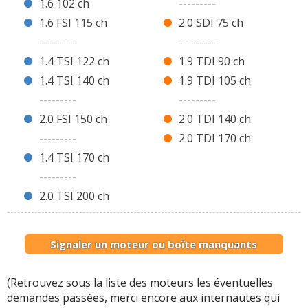
1.6 102 ch
---------
1.6 FSI 115 ch
2.0 SDI 75 ch
---------
---------
1.4 TSI 122 ch
1.9 TDI 90 ch
1.4 TSI 140 ch
1.9 TDI 105 ch
---------
---------
2.0 FSI 150 ch
2.0 TDI 140 ch
---------
2.0 TDI 170 ch
1.4 TSI 170 ch
---------
2.0 TSI 200 ch
Signaler un moteur ou boîte manquants
(Retrouvez sous la liste des moteurs les éventuelles
demandes passées, merci encore aux internautes qui