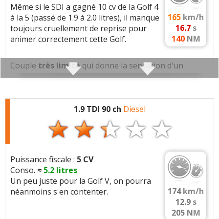
Problèmes rencontrés :
Rien
Même si le SDI a gagné 10 cv de la Golf 4
165
km/h
à la 5 (passé de 1.9 à 2.0 litres), il manque
16.7
s
toujours cruellement de reprise pour
Note :
18/20
140
NM
animer correctement cette Golf.
Couple
très limité
qui donne la sensation d'un
moteur anémique.
Commenter cet avis
Caractéristiques techniques
:
(Votre post sera visible sous le commentaire
1.9 TDI 90 ch
Diesel
après validation)
Moteur :
4 cylindres
(1968 cc)
Moteur:
2.0 sdi 75
Puissance fiscale :
5 CV
Performances:
75 ch a 4100 tr/min, 140 Nm a
Conso.
≈
5.2
litres
2300 tr/min
Tous les autres
avis >>
Un peu juste pour la Golf V, on pourra
Carburation:
Diesel
174
km/h
néanmoins s'en contenter.
12.9
s
Cylindree:
1968 cm3
205
NM
Architecture:
4 cylindres, 4 soupapes/cyl, En