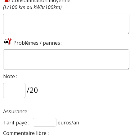
Consommation moyenne :
FIABILITE
3.2 R32
de cette motorisation
>>
(L/100 km ou kWh/100km)
AVIS
3.2 R32
Les
sur la déclinaison
>>
Problèmes / pannes :
Note :
/20
Assurance :
Tarif payé :
euros/an
Commentaire libre :