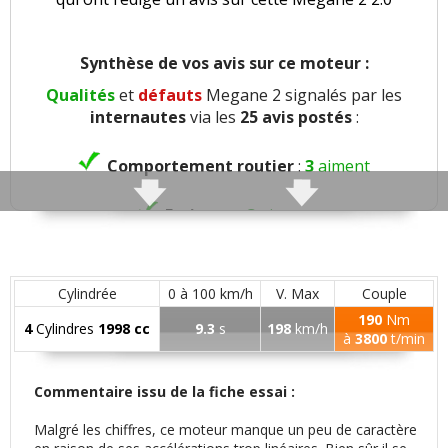
Synthèse de vos avis sur ce moteur :
Qualités
et
défauts
Megane 2 signalés par les
internautes
via les
25 avis postés
:
Comportement routier
:
3
aiment
Freinage
:
3
aiment
Agrément
:
6
aiment
3
n'aiment pas
Cylindrée
0 à 100 km/h
V. Max
Couple
Poids
:
1
n'aime pas
190
Nm
4
Cylindres
1998 cc
9.3
s
198
km/h
à
3800
t/min
Confort global
:
12
aiment
1
n'aime pas
Commentaire issu de la fiche essai :
Insonorisation et bruit perçu
:
6
aiment
3
Malgré les chiffres, ce moteur manque un peu de caractère
n'aiment pas