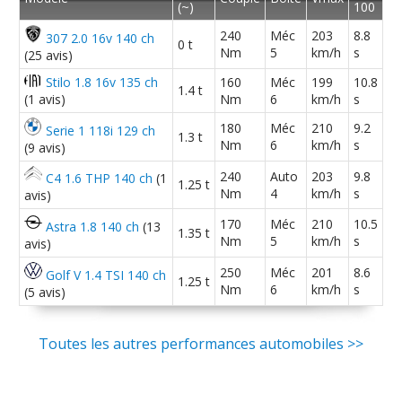
(~)
100
240
Méc
203
8.8
307 2.0 16v 140 ch
0 t
Nm
5
km/h
s
(25 avis)
Stilo 1.8 16v 135 ch
160
Méc
199
10.8
1.4 t
(1 avis)
Nm
6
km/h
s
180
Méc
210
9.2
Serie 1 118i 129 ch
1.3 t
Nm
6
km/h
s
(9 avis)
240
Auto
203
9.8
C4 1.6 THP 140 ch
(1
1.25 t
Nm
4
km/h
s
avis)
170
Méc
210
10.5
Astra 1.8 140 ch
(13
1.35 t
Nm
5
km/h
s
avis)
250
Méc
201
8.6
Golf V 1.4 TSI 140 ch
1.25 t
Nm
6
km/h
s
(5 avis)
Toutes les autres performances automobiles >>