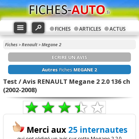
FICHES
ARTICLES
ACTUS
Fiches
Renault
Megane 2
>
>
ECRIRE UN AVIS
Autres
Fiches
MEGANE 2
Test / Avis RENAULT Megane 2 2.0 136 ch
(2002-2008)
Merci aux
25 internautes
qui ont rédigé un avis sur cette Megane 2 2.0