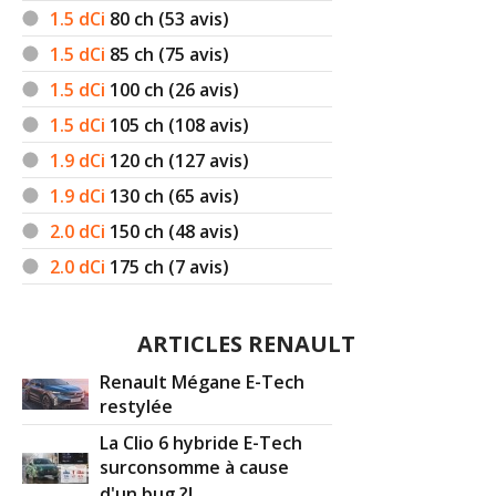
1.5 dCi
80
ch (53 avis)
1.5 dCi
85
ch (75 avis)
1.5 dCi
100
ch (26 avis)
1.5 dCi
105
ch (108 avis)
1.9 dCi
120
ch (127 avis)
1.9 dCi
130
ch (65 avis)
2.0 dCi
150
ch (48 avis)
2.0 dCi
175
ch (7 avis)
ARTICLES RENAULT
Renault Mégane E-Tech
restylée
La Clio 6 hybride E-Tech
surconsomme à cause
d'un bug ?!