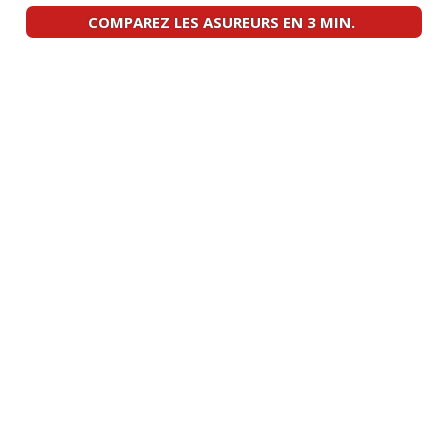
km Ann
(
1
)
COMPAREZ LES ASUREURS EN 3 MIN.
2.0 16v 136 ch
(
0
)
13/20
2.0 16v 136 Privilège 2007
(
0
)
17/20
2.0 136 ch Boite 6 manuelle
14.5/20
225000kms 2003 S
(
0
)
2.0 16v 136 ch
(
0
)
19/20
2.0 16v 136 ch 55000km, 2007, luxe
13/20
dynamique
(
0
)
2.0 16v 136 ch 74500kms
(
0
)
12/20