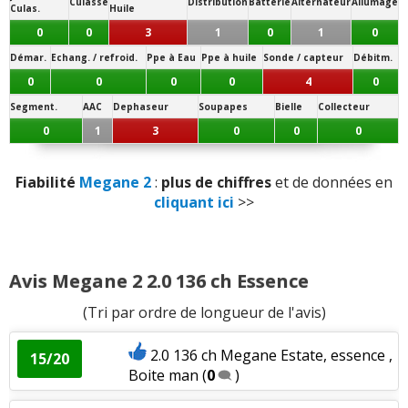
Culasse
Distribution
Batterie
Alternateur
Allumage
Culas.
Huile
Panne la plus signalée :
Puissance moteur et relances
:
3
aiment
1
Electronique
0
0
3
1
0
1
0
n'aime pas
Démar.
Echang. / refroid.
Ppe à Eau
Ppe à huile
Sonde / capteur
Débitm.
0
0
0
0
4
0
Consommation
:
5
aiment
8
n'aiment pas
Segment.
AAC
Dephaseur
Soupapes
Bielle
Collecteur
Boîte de vitesses (agrément, longueur des
0
1
3
0
0
0
rapports)
:
1
aime
1
n'aime pas
Fiabilité
Megane 2
:
plus de chiffres
et de données en
Style
:
3
aiment
1
n'aime pas
cliquant ici
>>
Résistance peinture
:
1
n'aime pas
Avis Megane 2 2.0 136 ch Essence
Equipement
:
4
aiment
(Tri par ordre de longueur de l'avis)
Poids
:
1
n'aime pas
2.0 136 ch Megane Estate, essence ,
15/20
Fiabilité
:
4
aiment
Boite man
(
0
)