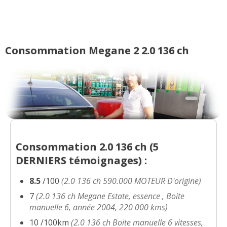
2.0 16v 136 ch 82000
(
0
)
17/20
Consommation Megane 2 2.0 136 ch
2.0 16v 136 ch 153000, 2004, sport
15/20
privilège/
(
0
)
2.0 16v 136 ch 2003 115000kms
(
0
)
18/20
2.0 16v 136 ch 52000KM anée2006
10/20
sédan phase 2
(
0
)
Consommation 2.0 136 ch (
5
2.0 136 ch
(
0
)
DERNIERS
témoignages) :
18/20
8.5
/100
(2.0 136 ch 590.000 MOTEUR D'origine)
7
(2.0 136 ch Megane Estate, essence , Boite
manuelle 6, année 2004, 220 000 kms)
10 /100km
(2.0 136 ch Boite manuelle 6 vitesses,