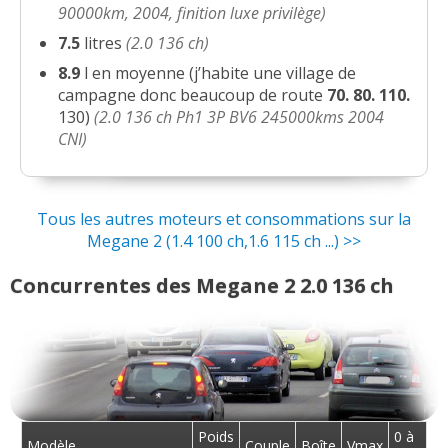
90000km, 2004, finition luxe privilège)
7.5
litres
(2.0 136 ch)
8.9
l en moyenne (j’habite une village de
campagne donc beaucoup de route
70.
80.
110.
130)
(2.0 136 ch Ph1 3P BV6 245000kms 2004
CNI)
Tous les autres moteurs et consommations sur la
Megane 2 (1.4 100 ch,1.6 115 ch ...) >>
Concurrentes des Megane 2 2.0 136 ch
Poids
0 à
Modèle
Couple
Boîte
Vmax