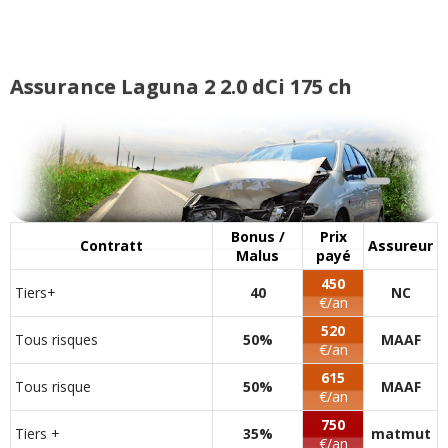
année 2006
(
2
)
2.0 dci 175 ch privilege carminat 2006
15/20
170000
(
0
)
Assurance Laguna 2 2.0 dCi 175 ch
2.0 dCi 175 ch 10000
(
0
)
16/20
Bonus /
Prix
Contratt
Assureur
Malus
payé
450
Tiers+
40
NC
€/an
520
Tous risques
50%
MAAF
€/an
615
Tous risque
50%
MAAF
€/an
750
Tiers +
35%
matmut
€/an