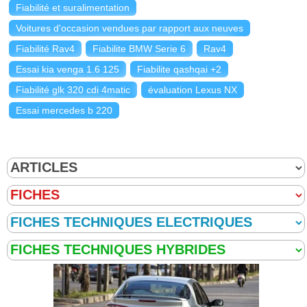
Fiabilité et suralimentation
Voitures d'occasion vendues par rapport aux neuves
Fiabilité Rav4
Fiabilite BMW Serie 6
Rav4
Essai kia venga 1.6 125
Fiabilite qashqai +2
Fiabilité glk 320 cdi 4matic
évaluation Lexus NX
Essai mercedes b 220