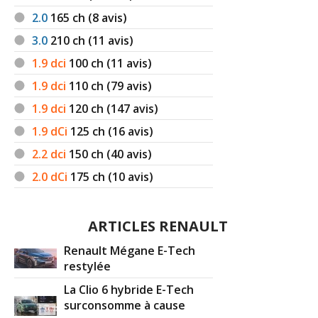
2.0
165
ch (8 avis)
3.0
210
ch (11 avis)
1.9 dci
100
ch (11 avis)
1.9 dci
110
ch (79 avis)
1.9 dci
120
ch (147 avis)
1.9 dCi
125
ch (16 avis)
2.2 dci
150
ch (40 avis)
2.0 dCi
175
ch (10 avis)
ARTICLES RENAULT
Renault Mégane E-Tech
restylée
La Clio 6 hybride E-Tech
surconsomme à cause