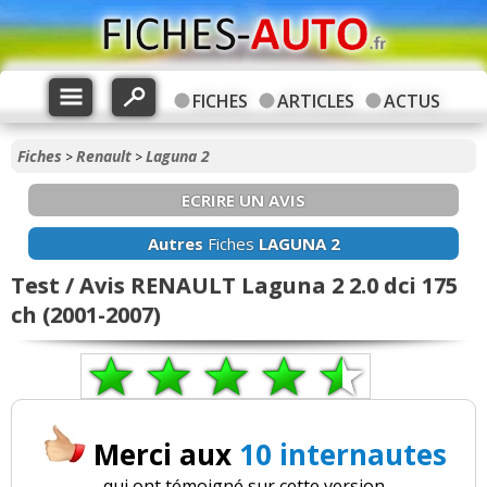
FICHES
ARTICLES
ACTUS
Fiches
Renault
Laguna 2
>
>
ECRIRE UN AVIS
Autres
Fiches
LAGUNA 2
Test / Avis RENAULT Laguna 2 2.0 dci 175
ch (2001-2007)
Merci aux
10 internautes
qui ont témoigné sur cette version