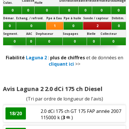
Culasse
Distribution
Batterie
Alternateur
Allumage
Culas.
Huile
0
0
0
0
0
0
0
Démar.
Echang. / refroid.
Ppe à Eau
Ppe à huile
Sonde / capteur
Débitm.
0
0
1
0
2
0
Segment.
AAC
Dephaseur
Soupapes
Bielle
Collecteur
0
0
0
0
0
0
Fiabilité
Laguna 2
:
plus de chiffres
et de données en
cliquant ici
>>
Avis Laguna 2 2.0 dCi 175 ch Diesel
(Tri par ordre de longueur de l'avis)
2.0 dCi 175 ch GT 175 FAP année 2007
18/20
115000 k
(
3
)