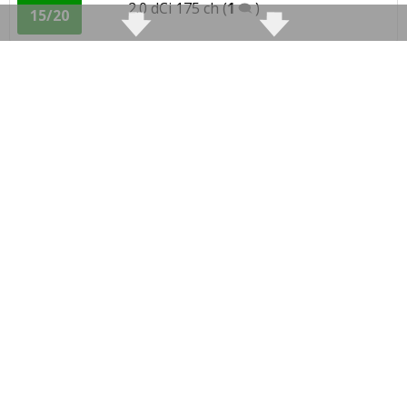
2.0 dCi 175 ch
(
1
)
15/20
2.0 dCi 150 ch Boite Manuel, 175
16/20
000km, 2007,
(
0
)
2.0 dCi 175 ch 175000 km. Série 2
16/20
finition gt
(
0
)
2.0 dCi 175 ch 168000 km, 2006,
16/20
Initiale, Est
(
0
)
2.0 dCi 175 ch BVM .70 000 .initiale
19.9/20
2007
(
0
)
2.0 dCi 175 ch boite manuel 315 000
19/20
kms serie
(
0
)
2.0 dCi 175 ch Initiale- 321 000km
17/20