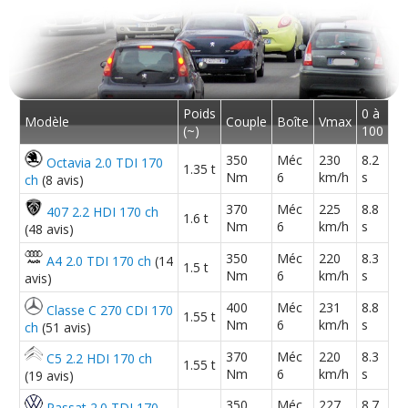
Poids
0 à
Modèle
Couple
Boîte
Vmax
(~)
100
350
Méc
230
8.2
Octavia 2.0 TDI 170
1.35 t
Nm
6
km/h
s
ch
(8 avis)
370
Méc
225
8.8
407 2.2 HDI 170 ch
1.6 t
Nm
6
km/h
s
(48 avis)
350
Méc
220
8.3
A4 2.0 TDI 170 ch
(14
1.5 t
Nm
6
km/h
s
avis)
400
Méc
231
8.8
Classe C 270 CDI 170
1.55 t
Nm
6
km/h
s
ch
(51 avis)
370
Méc
220
8.3
C5 2.2 HDI 170 ch
1.55 t
Nm
6
km/h
s
(19 avis)
350
Méc
227
8.7
Passat 2.0 TDI 170