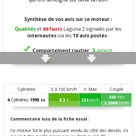
Synthèse de vos avis sur ce moteur :
Qualités
et
défauts
Laguna 2 signalés par les
internautes
via les
10 avis postés
:
Comportement routier
:
5
aiment
Freinage
:
1
aime
Agrément
:
2
aiment
Cylindrée
0 à 100 km/h
V. Max
Couple
Confort global
:
5
aiment
360
Nm
4
Cylindres
1995 cc
8.3
s
224
km/h
à
2000
t/min
Insonorisation et bruit perçu
:
1
n'aime pas
Commentaire issu de la fiche essai :
Qualité son/autoradio
:
1
aime
Ce moteur fut le plus puissant vendu du côté des diesels. Ce