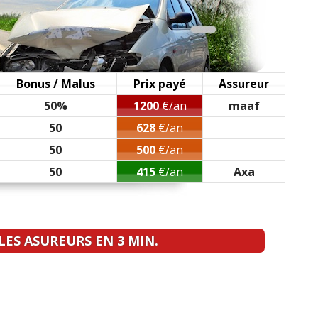
Bonus / Malus
Prix payé
Assureur
50%
1200
€/an
maaf
50
628
€/an
50
500
€/an
50
415
€/an
Axa
ES ASUREURS EN 3 MIN.