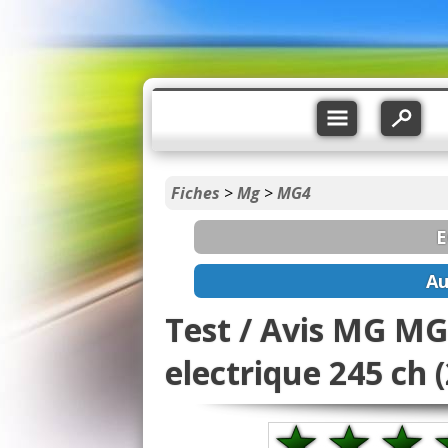
Fiches
>
Mg
>
MG4
E
Au
Test / Avis MG M
electrique 245 ch 