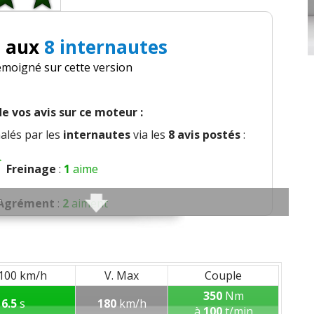
i aux
8 internautes
émoigné sur cette version
e vos avis sur ce moteur :
lés par les
internautes
via les
8 avis postés
:
Freinage
:
1
aime
Agrément
:
2
aiment
nfort global
:
6
aiment
sation et bruit perçu
:
1
aime
 100 km/h
V. Max
Couple
350
Nm
6.5
s
180
km/h
 qualité des plastiques
:
1
aime
à
100
t/min