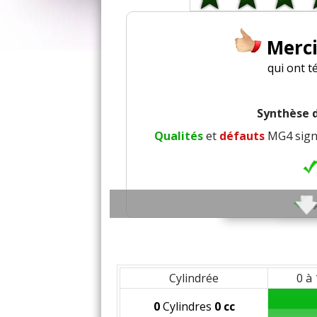
Merc
qui ont t
Synthèse d
Qualités
et
défauts
MG4 signa
Co
Insonori
Cylindrée
0 à
0
Cylindres
0 cc
Finition /