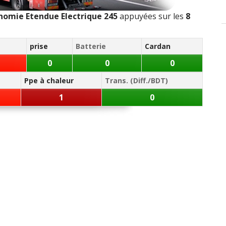
abilité
:
2
n'aiment pas
omie Etendue Electrique 245
appuyées sur les
8
t
-
Meilleure répartition des masses
)
e après vente
:
1
n'aime pas
prise
Batterie
Cardan
0
0
0
Ppe à chaleur
Trans. (Diff./BDT)
1
0