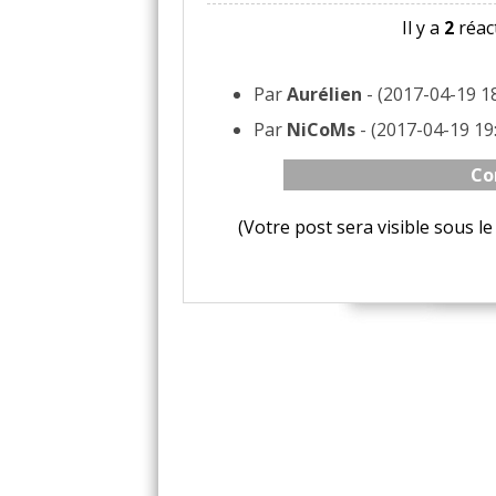
Il y a
2
réact
Par
Aurélien
- (2017-04-19 18
Par
NiCoMs
- (2017-04-19 19:
Co
(Votre post sera visible sous 