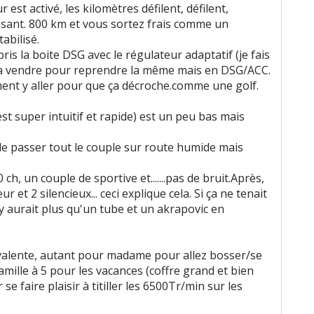
 est activé, les kilomètres défilent, défilent,
st reposant. 800 km et vous sortez frais comme un
abilisé.
ris la boite DSG avec le régulateur adaptatif (je fais
s la vendre pour reprendre la même mais en DSG/ACC.
iment y aller pour que ça décroche.comme une golf.
est super intuitif et rapide) est un peu bas mais
de passer tout le couple sur route humide mais
ch, un couple de sportive et.......pas de bruit.Après,
r et 2 silencieux... ceci explique cela. Si ça ne tenait
'y aurait plus qu'un tube et un akrapovic en
lyvalente, autant pour madame pour allez bosser/se
famille à 5 pour les vacances (coffre grand et bien
 faire plaisir à titiller les 6500Tr/min sur les