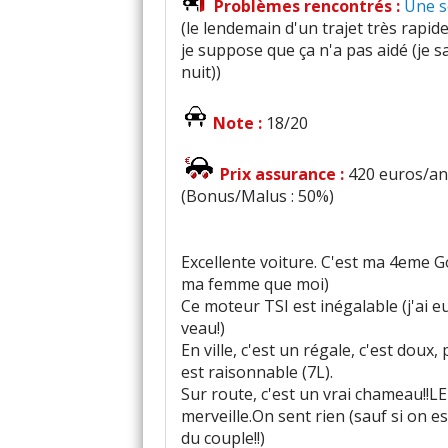
Problèmes rencontrés :
Une s
(le lendemain d'un trajet très rap
je suppose que ça n'a pas aidé (je sa
nuit))
Note :
18/20
Prix assurance :
420 euros/an 
(Bonus/Malus : 50%)
Excellente voiture. C'est ma 4eme 
ma femme que moi)
Ce moteur TSI est inégalable (j'ai 
veau!)
En ville, c'est un régale, c'est doux,
est raisonnable (7L).
Sur route, c'est un vrai chameau!!L
merveille.On sent rien (sauf si on e
du couple!!)