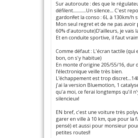
Sur autoroute : des que le régulateur
défilent..............Un silence.... C'e
gardon!!et la conso : 6L à 130km/h st
Mon seul regret et de ne pas avoir p
60% d'autoroute)D’ailleurs, je vai
Et en conduite sportive, il faut vra
Comme défaut : L'écran tactile (qui 
bon, on s'y habitue)
En monte d'origine 205/55/16, dur 
l’électronique veille très bien.
L’échappement est trop discret....140 
j'ai la version Bluemotion, 1 catalyseu
qu'a moi, ce ferai longtemps qu'il n
silencieux!
EN bref, c'est une voiture très po
garer en ville à 10 km, que pour la 
pensé) et aussi pour monsieur pour se
petites routes!!