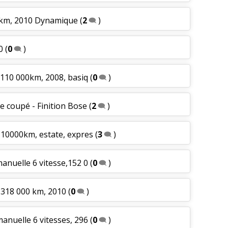
0 km, 2010 Dynamique
(
2
)
0
(
0
)
, 110 000km, 2008, basiq
(
0
)
e coupé - Finition Bose
(
2
)
 110000km, estate, expres
(
3
)
manuelle 6 vitesse,152 0
(
0
)
 318 000 km, 2010
(
0
)
manuelle 6 vitesses, 296
(
0
)