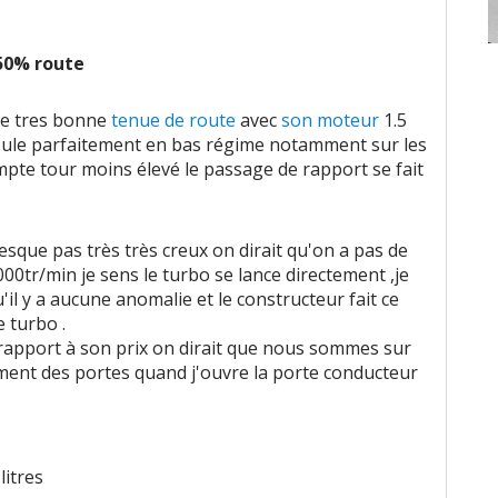
 50% route
une tres bonne
tenue de route
avec
son moteur
1.5
 roule parfaitement en bas régime notamment sur les
pte tour moins élevé le passage de rapport se fait
que pas très très creux on dirait qu'on a pas de
0tr/min je sens le turbo se lance directement ,je
'il y a aucune anomalie et le constructeur fait ce
 turbo .
rapport à son prix on dirait que nous sommes sur
ement des portes quand j'ouvre la porte conducteur
 litres