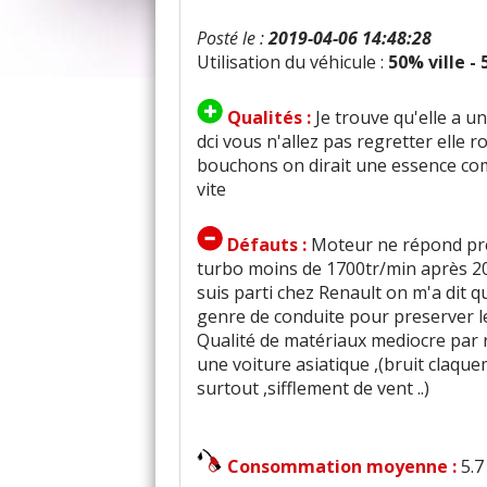
Posté le :
2019-04-06 14:48:28
Utilisation du véhicule :
50% ville -
Qualités :
Je trouve qu'elle a 
dci vous n'allez pas regretter elle
bouchons on dirait une essence com
vite
Défauts :
Moteur ne répond pres
turbo moins de 1700tr/min après 200
suis parti chez Renault on m'a dit qu
genre de conduite pour preserver le
Qualité de matériaux mediocre par 
une voiture asiatique ,(bruit claqu
surtout ,sifflement de vent ..)
Consommation moyenne :
5.7