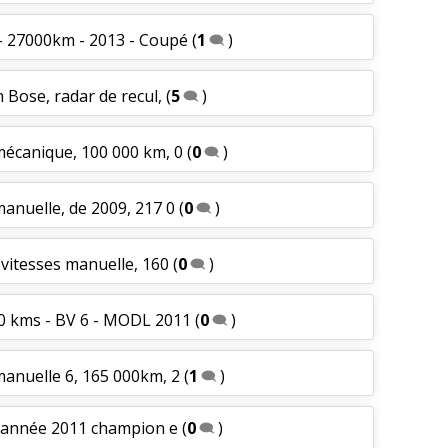
 - 27000km - 2013 - Coupé
(
1
)
n Bose, radar de recul,
(
5
)
 mécanique, 100 000 km, 0
(
0
)
manuelle, de 2009, 217 0
(
0
)
 6vitesses manuelle, 160
(
0
)
00 kms - BV 6 - MODL 2011
(
0
)
 manuelle 6, 165 000km, 2
(
1
)
m année 2011 champion e
(
0
)