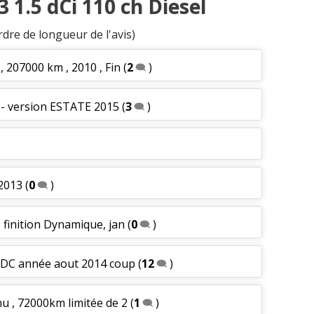
 1.5 dCi 110 ch Diesel
rdre de longueur de l'avis)
, 207000 km , 2010 , Fin
(
2
)
 - version ESTATE 2015
(
3
)
 2013
(
0
)
 finition Dynamique, jan
(
0
)
 EDC année aout 2014 coup
(
12
)
nu , 72000km limitée de 2
(
1
)