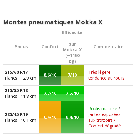
Montes pneumatiques Mokka X
Efficacité
sur
Pneus
Confort
Commentaire
Mokka X
(~1450
kg)
215/60 R17
Très légère
8.6/10
7/10
Flancs : 12.9 cm
tendance au roulis
215/55 R18
7.7/10
7.5/10
-
Flancs : 11.8 cm
Roulis maitrisé
/
225/45 R19
Jantes exposées
6.4/10
8.4/10
Flancs : 10.1 cm
aux trottoirs /
Confort dégradé