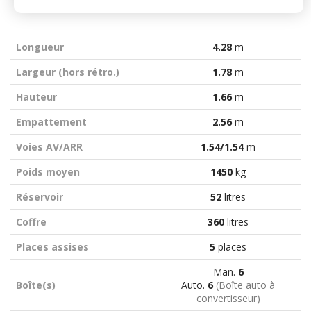
Longueur
4.28
m
Largeur (hors rétro.)
1.78
m
Hauteur
1.66
m
Empattement
2.56
m
Voies AV/ARR
1.54/1.54
m
Poids moyen
1450
kg
Réservoir
52
litres
Coffre
360
litres
Places assises
5
places
Man.
6
Boîte(s)
Auto.
6
(Boîte auto à
convertisseur)