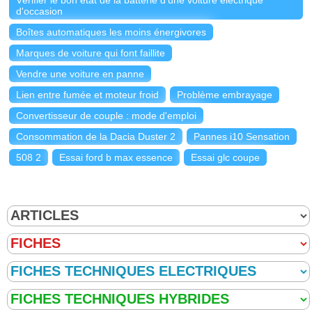
d'occasion
Boîtes automatiques les moins énergivores
Marques de voiture qui font faillite
Vendre une voiture en panne
Lien entre fumée et moteur froid
Problème embrayage
Convertisseur de couple : mode d'emploi
Consommation de la Dacia Duster 2
Pannes i10 Sensation
508 2
Essai ford b max essence
Essai glc coupe