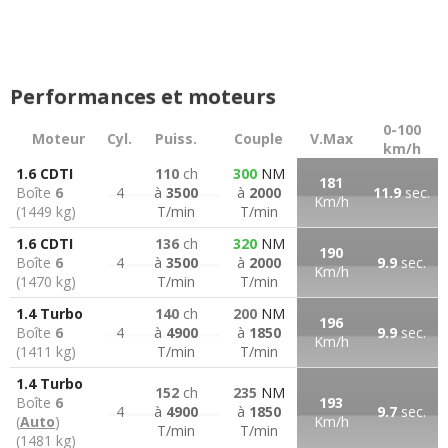
Performances et moteurs
0-100
Moteur
Cyl.
Puiss.
Couple
V.Max
km/h
1.6 CDTI
110
ch
300
NM
181
Boîte
6
4
à
3500
à
2000
11.9
sec.
Km/h
(1449 kg)
T/min
T/min
1.6 CDTI
136
ch
320
NM
190
Boîte
6
4
à
3500
à
2000
9.9
sec.
Km/h
(1470 kg)
T/min
T/min
1.4 Turbo
140
ch
200
NM
196
Boîte
6
4
à
4900
à
1850
9.9
sec.
Km/h
(1411 kg)
T/min
T/min
1.4 Turbo
152
ch
235
NM
Boîte
6
193
4
à
4900
à
1850
9.7
sec.
(
Auto
)
Km/h
T/min
T/min
(1481 kg)