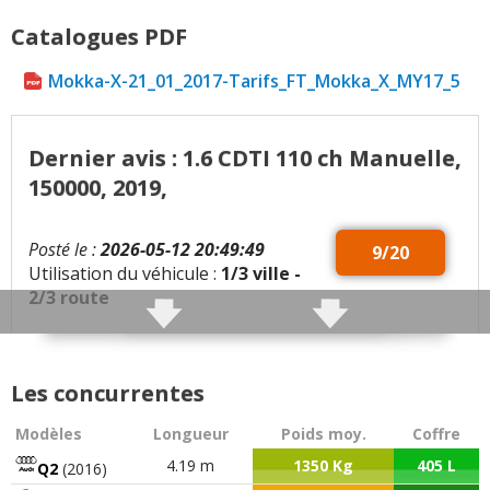
Catalogues PDF
Mokka-X-21_01_2017-Tarifs_FT_Mokka_X_MY17_5
Dernier avis : 1.6 CDTI 110 ch Manuelle,
150000, 2019,
Posté le :
2026-05-12 20:49:49
9/20
Utilisation du véhicule :
1/3 ville -
2/3 route
Qualités :
Intérieur cosy , à l’ancienne .
Belle ligne , a toujours attiré les regards.
Les concurrentes
Sièges avant très confortables et réglables.
Modèles
Longueur
Poids moy.
Coffre
Défauts :
Coffre ridicule. Tape cul inadapté aux
4.19 m
1350 Kg
405 L
Q2
(2016)