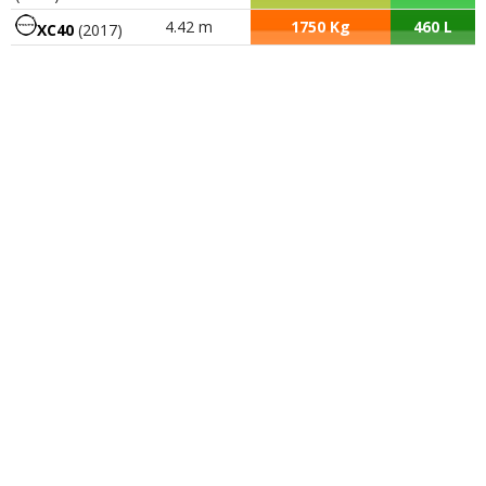
4.42 m
1750 Kg
460 L
XC40
(2017)