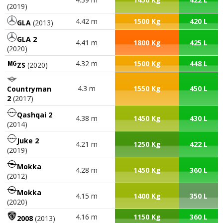
(2019)
4.42 m
1500 Kg
420 L
GLA
(2013)
GLA 2
4.41 m
1800 Kg
425 L
(2020)
4.32 m
1500 Kg
448 L
ZS
(2020)
4.3 m
1550 Kg
450 L
Countryman
2
(2017)
Qashqai 2
4.38 m
1450 Kg
430 L
(2014)
Juke 2
4.21 m
1250 Kg
422 L
(2019)
Mokka
4.28 m
1450 Kg
360 L
(2012)
Mokka
4.15 m
1400 Kg
350 L
(2020)
4.16 m
1150 Kg
360 L
2008
(2013)