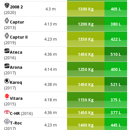
2008 2
4.3 m
1300 Kg
405 L
(2020)
Captur
4.13 m
1200 Kg
380 L
(2013)
Captur II
4.23 m
1350 Kg
422 L
(2019)
Ateca
4.36 m
1450 Kg
510 L
(2016)
Arona
4.14 m
1250 Kg
400 L
(2017)
Karoq
4.38 m
1450 Kg
521 L
(2017)
Vitara
4.18 m
1150 Kg
375 L
(2015)
4.36 m
1450 Kg
377 L
C-HR
(2016)
T-Roc
4.23 m
1400 Kg
445 L
(2017)