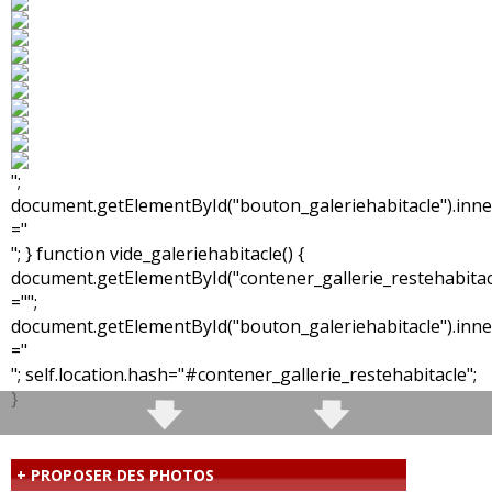
";
document.getElementById("bouton_galeriehabitacle").in
="
"; } function vide_galeriehabitacle() {
document.getElementById("contener_gallerie_restehabita
="";
document.getElementById("bouton_galeriehabitacle").in
="
"; self.location.hash="#contener_gallerie_restehabitacle";
}
+ PROPOSER DES PHOTOS