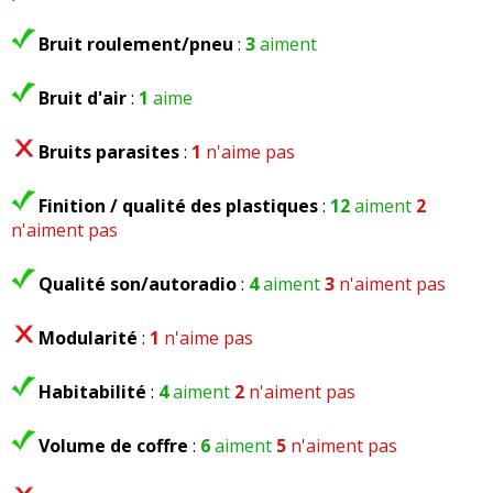
Problèmes rencontrés :
Bruit roulement/pneu
:
3
aiment
Note :
17/20
Bruit d'air
:
1
aime
Bruits parasites
:
1
n'aime pas
Finition / qualité des plastiques
:
12
aiment
2
Commenter cet avis
n'aiment pas
(Votre post sera visible sous le commentaire
Qualité son/autoradio
:
4
aiment
3
n'aiment pas
après validation)
Modularité
:
1
n'aime pas
Habitabilité
:
4
aiment
2
n'aiment pas
Tous les autres
avis >>
Volume de coffre
:
6
aiment
5
n'aiment pas