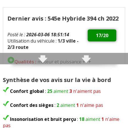
Dernier avis : 545e Hybride 394 ch 2022
Posté le :
2026-03-06 18:51:14
17/20
Utilisation du véhicule :
1/3 ville -
2/3 route
Qualités :
moteur et puissance +++
confort
Synthèse de vos avis sur la vie à bord
Défauts :
consommation
dimensions trop importantes, longueur surtout
Confort global
:
25
aiment
3
n'aiment pas
autonomie trop faible
Confort des sièges
:
2
aiment
1
n'aime pas
Consommation moyenne :
9.3 litres en
moyenne 1.2 litre sur les 40 premiers kms après
Insonorisation et bruit perçu
:
18
aiment
1
n'aime
recharge électrique
pas