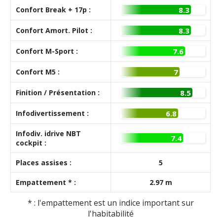
Confort Break + 17p :
8.3
Confort Amort. Pilot :
8.3
Confort M-Sport :
7.6
Confort M5 :
7
Finition / Présentation :
8.5
Infodivertissement :
6.8
Infodiv. idrive NBT
7.4
cockpit :
Places assises :
5
Empattement * :
2.97 m
* : l'empattement est un indice important sur
l'habitabilité