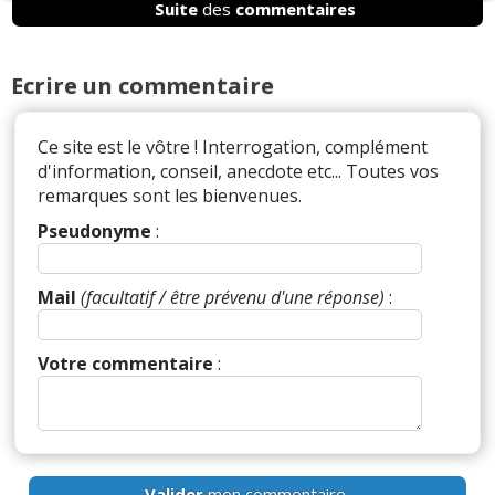
Suite
des
commentaires
Par
Admin
ADMINISTRATEUR DU SITE
(2022-10-13 10:31:01) : Merci ;-)
Ecrire un commentaire
Réagir à ce commentaire
Ce site est le vôtre ! Interrogation, complément
d'information, conseil, anecdote etc... Toutes vos
(Votre post sera visible sous le commentaire)
remarques sont les bienvenues.
Pseudonyme
:
Par
ARV2
(Date : 2022-06-06 17:22:38)
Mail
(facultatif / être prévenu d'une réponse)
:
J'ai dévoré votre article, on découvre un peu de
tout ce qui se fait avec de bons exemples.
Votre commentaire
:
Il y a
1
réaction(s) sur ce commentaire :
Valider
mon commentaire