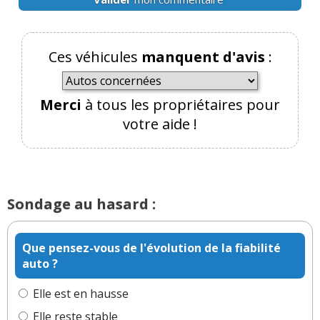
Par
Admin
ADMINISTRATEUR DU SITE
(2022-06-07 17:58:27) : Merci c'est très gentil à
vous.
Ces véhicules
manquent d'avis
:
Je suis certain que j'oublie pas mal de choses, à
faire évoluer ;-)
Merci
à tous les propriétaires pour
Réagir à ce commentaire
votre aide !
(Votre post sera visible sous le commentaire)
Sondage au hasard :
Que pensez-vous de l'évolution de la fiabilité
auto ?
Elle est en hausse
Elle reste stable