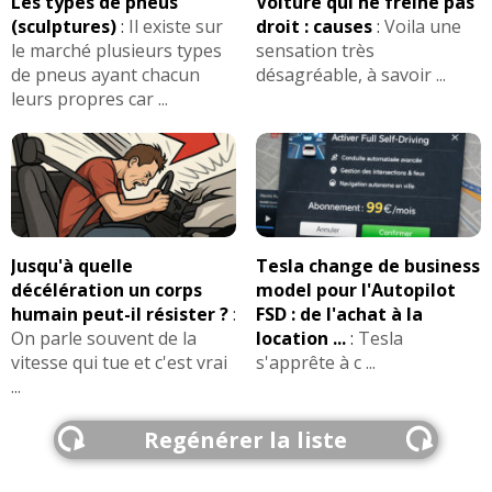
Les types de pneus
Voiture qui ne freine pas
(sculptures)
:
Il existe sur
droit : causes
:
Voila une
le marché plusieurs types
sensation très
de pneus ayant chacun
désagréable, à savoir ...
leurs propres car ...
Jusqu'à quelle
Tesla change de business
décélération un corps
model pour l'Autopilot
humain peut-il résister ?
:
FSD : de l'achat à la
On parle souvent de la
location ...
:
Tesla
vitesse qui tue et c'est vrai
s'apprête à c ...
...
Regénérer la liste