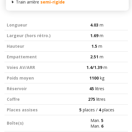
Train arrière
semi-rigide
Longueur
4.03
m
Largeur (hors rétro.)
1.69
m
Hauteur
1.5
m
Empattement
2.51
m
Voies AV/ARR
1.4/1.39
m
Poids moyen
1100
kg
Réservoir
45
litres
Coffre
275
litres
Places assises
5
places /
4
places
Man.
5
Boîte(s)
Man.
6