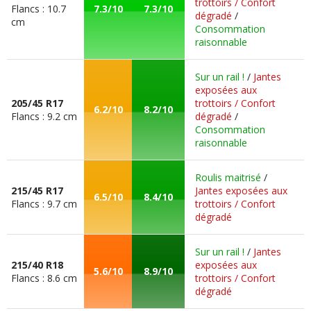
trottoirs / Confort
Flancs : 10.7
7.3/10
7.3/10
dégradé
/
cm
Consommation
raisonnable
Sur un rail !
/
Jantes
exposées aux
205/45 R17
trottoirs / Confort
6.2/10
8.2/10
Flancs : 9.2 cm
dégradé
/
Consommation
raisonnable
Roulis maitrisé
/
215/45 R17
Jantes exposées aux
6.5/10
8.4/10
Flancs : 9.7 cm
trottoirs / Confort
dégradé
Sur un rail !
/
Jantes
215/40 R18
exposées aux
5.6/10
8.9/10
Flancs : 8.6 cm
trottoirs / Confort
dégradé