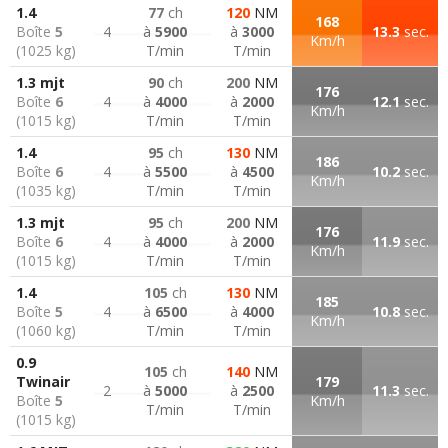
1.4
77
ch
120
NM
168
Boîte
5
4
à
5900
à
3000
13.3
sec.
Km/h
(1025 kg)
T/min
T/min
1.3 mjt
90
ch
200
NM
176
Boîte
6
4
à
4000
à
2000
12.1
sec.
Km/h
(1015 kg)
T/min
T/min
1.4
95
ch
130
NM
186
Boîte
6
4
à
5500
à
4500
10.2
sec.
Km/h
(1035 kg)
T/min
T/min
1.3 mjt
95
ch
200
NM
176
Boîte
6
4
à
4000
à
2000
11.9
sec.
Km/h
(1015 kg)
T/min
T/min
1.4
105
ch
130
NM
185
Boîte
5
4
à
6500
à
4000
10.8
sec.
Km/h
(1060 kg)
T/min
T/min
0.9
105
ch
140
NM
Twinair
179
2
à
5000
à
2500
11.3
sec.
Boîte
5
Km/h
T/min
T/min
(1015 kg)