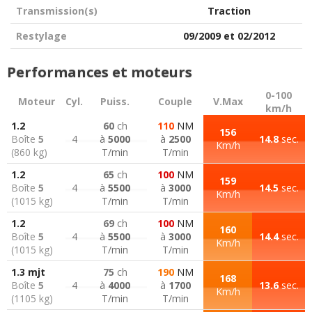
Transmission(s)
Traction
Restylage
09/2009 et 02/2012
Performances et moteurs
0-100
Moteur
Cyl.
Puiss.
Couple
V.Max
km/h
1.2
60
ch
110
NM
156
Boîte
5
4
à
5000
à
2500
14.8
sec.
Km/h
(860 kg)
T/min
T/min
1.2
65
ch
100
NM
159
Boîte
5
4
à
5500
à
3000
14.5
sec.
Km/h
(1015 kg)
T/min
T/min
1.2
69
ch
100
NM
160
Boîte
5
4
à
5500
à
3000
14.4
sec.
Km/h
(1015 kg)
T/min
T/min
1.3 mjt
75
ch
190
NM
168
Boîte
5
4
à
4000
à
1700
13.6
sec.
Km/h
(1105 kg)
T/min
T/min