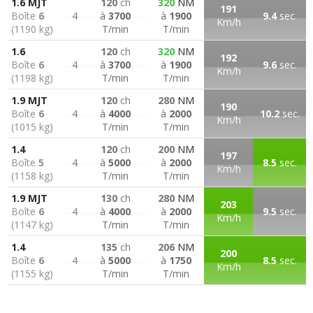
1.6 MJT
120
ch
320
NM
191
Boîte
6
4
à
3700
à
1900
9.4
sec.
Km/h
(1190 kg)
T/min
T/min
1.6
120
ch
320
NM
192
Boîte
6
4
à
3700
à
1900
9.6
sec.
Km/h
(1198 kg)
T/min
T/min
1.9 MJT
120
ch
280
NM
190
Boîte
6
4
à
4000
à
2000
10.2
sec.
Km/h
(1015 kg)
T/min
T/min
1.4
120
ch
200
NM
197
Boîte
5
4
à
5000
à
2000
8.5
sec.
Km/h
(1158 kg)
T/min
T/min
1.9 MJT
130
ch
280
NM
203
Boîte
6
4
à
4000
à
2000
9.5
sec.
Km/h
(1147 kg)
T/min
T/min
1.4
135
ch
206
NM
200
Boîte
6
4
à
5000
à
1750
8.5
sec.
Km/h
(1155 kg)
T/min
T/min