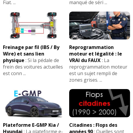
Fiat. ...
manqué de séri ...
Freinage par fil (IBS / By
Reprogrammation
Wire) et sans lien
moteur et légalité : le
physique
:
Si la pédale de
VRAI du FAUX
:
La
frein des voitures actuelles
reprogrammation moteur
est conn ...
est un sujet rempli de
zones grises. ...
Plateforme E-GMP Kia /
Citadines : Flops des
Hyundai
:
La plateforme e-
années 90
:
Quelles sont