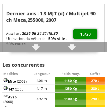
Dernier avis : 1.3 MJT (d) / Multijet 90
ch Meca,255000, 2007
Posté le :
2026-06-24 21:19:30
15/20
Utilisation du véhicule :
50% ville -
50% route
Qualités :
Économique, assez nerveuse, sièges
avant confortable
Les concurrentes
Défauts :
N'aime pas les routes
Modèles
Longueur
Poids moy.
Coffre
sinueuses,beaucoup de roulis,
4.06 m
1150 Kg
270 L
Mito
(2008)
mécanique assez bruyante
4.17 m
1250 Kg
280 L
147
(2005)
Consommation moyenne :
5,5 l en moyenne
Aveo
3.92 m
1100 Kg
290 L
(2008)
Problèmes rencontrés :
Système électrique