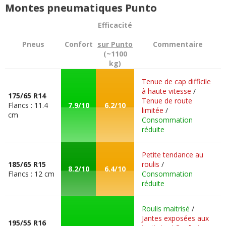
Montes pneumatiques Punto
Efficacité
Pneus
Confort
sur Punto
Commentaire
(~1100
kg)
Tenue de cap difficile
à haute vitesse
/
175/65 R14
Tenue de route
Flancs : 11.4
7.9/10
6.2/10
limitée
/
cm
Consommation
réduite
Petite tendance au
185/65 R15
roulis
/
8.2/10
6.4/10
Flancs : 12 cm
Consommation
réduite
Roulis maitrisé
/
Jantes exposées aux
195/55 R16