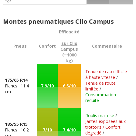
Montes pneumatiques Clio Campus
Efficacité
sur Clio
Pneus
Confort
Commentaire
Campus
(~1000
kg)
Tenue de cap difficile
à haute vitesse
/
175/65 R14
Tenue de route
Flancs : 11.4
7.9/10
6.5/10
limitée
/
cm
Consommation
réduite
Roulis maitrisé
/
Jantes exposées aux
185/55 R15
trottoirs / Confort
Flancs : 10.2
7/10
7.4/10
dégradé
/
cm