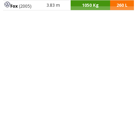
3.83 m
1050 Kg
260 L
Fox
(2005)