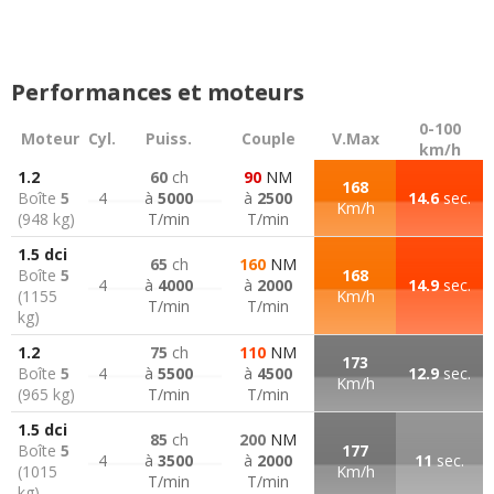
Performances et moteurs
0-100
Moteur
Cyl.
Puiss.
Couple
V.Max
km/h
1.2
60
ch
90
NM
168
Boîte
5
4
à
5000
à
2500
14.6
sec.
Km/h
(948 kg)
T/min
T/min
1.5 dci
65
ch
160
NM
Boîte
5
168
4
à
4000
à
2000
14.9
sec.
(1155
Km/h
T/min
T/min
kg)
1.2
75
ch
110
NM
173
Boîte
5
4
à
5500
à
4500
12.9
sec.
Km/h
(965 kg)
T/min
T/min
1.5 dci
85
ch
200
NM
Boîte
5
177
4
à
3500
à
2000
11
sec.
(1015
Km/h
T/min
T/min
kg)