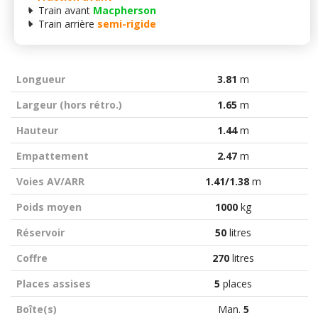
Train avant
Macpherson
Train arrière
semi-rigide
Longueur
3.81
m
Largeur (hors rétro.)
1.65
m
Hauteur
1.44
m
Empattement
2.47
m
Voies AV/ARR
1.41/1.38
m
Poids moyen
1000
kg
Réservoir
50
litres
Coffre
270
litres
Places assises
5
places
Boîte(s)
Man.
5