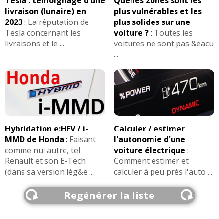
Tesla : témoignage d'une
Quelles zones sont les
livraison (lunaire) en
plus vulnérables et les
2023
:
La réputation de
plus solides sur une
Tesla concernant les
voiture ?
:
Toutes les
livraisons et le ...
voitures ne sont pas &eacu
...
Hybridation e:HEV / i-
Calculer / estimer
MMD de Honda
:
Faisant
l'autonomie d'une
comme nul autre, tel
voiture électrique
:
Renault et son E-Tech
Comment estimer et
(dans sa version lég&e ...
calculer à peu près l'auto ...
Regénérer la liste