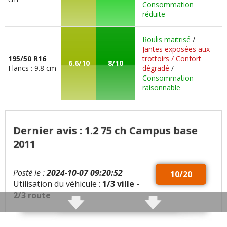
Consommation
réduite
Roulis maitrisé
/
Jantes exposées aux
195/50 R16
trottoirs / Confort
6.6/10
8/10
Flancs : 9.8 cm
dégradé
/
Consommation
raisonnable
Dernier avis : 1.2 75 ch Campus base
2011
Posté le :
2024-10-07 09:20:52
10/20
Utilisation du véhicule :
1/3 ville -
2/3 route
Qualités :
Consomme peu.