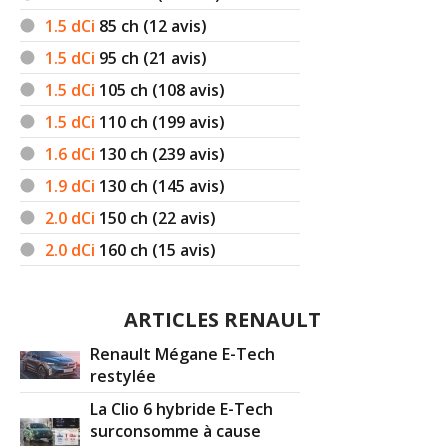
1.5 dCi
85
ch (12 avis)
1.5 dCi
95
ch (21 avis)
1.5 dCi
105
ch (108 avis)
1.5 dCi
110
ch (199 avis)
1.6 dCi
130
ch (239 avis)
1.9 dCi
130
ch (145 avis)
2.0 dCi
150
ch (22 avis)
2.0 dCi
160
ch (15 avis)
ARTICLES RENAULT
Renault Mégane E-Tech
restylée
La Clio 6 hybride E-Tech
surconsomme à cause