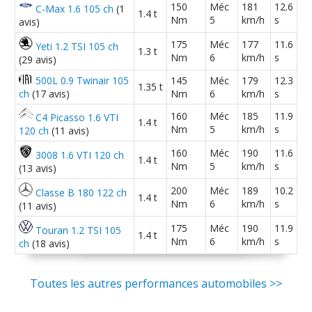
08/20
150
Méc
181
12.6
C-Max 1.6 105 ch
(1
3 exp
(
1
)
1.4 t
Nm
5
km/h
s
avis)
175
Méc
177
11.6
1.2 TCE 115 ch phase 3, Edition
Yeti 1.2 TSI 105 ch
1.3 t
19/20
Nm
6
km/h
s
(29 avis)
Limited, Déce
(
0
)
500L 0.9 Twinair 105
145
Méc
179
12.3
1.35 t
ch
(17 avis)
Nm
6
km/h
s
1.2 TCE 115 ch manue-lle-50000kms-
-- /20
année 4/20
(
4
)
160
Méc
185
11.9
C4 Picasso 1.6 VTI
1.4 t
Nm
5
km/h
s
120 ch
(11 avis)
1.2 TCE 115 ch
(
0
)
07/20
160
Méc
190
11.6
3008 1.6 VTI 120 ch
1.4 t
Nm
5
km/h
s
(13 avis)
200
Méc
189
10.2
Classe B 180 122 ch
1.2 TCE 115 ch
(
0
)
1.4 t
05/20
Nm
6
km/h
s
(11 avis)
175
Méc
190
11.9
Touran 1.2 TSI 105
1.4 t
Nm
6
km/h
s
1.2 TCE 115 ch 2013
(
0
)
ch
(18 avis)
-- /20
Toutes les autres performances automobiles >>
1.2 TCE 115 ch mecanique 124900 2012
-- /20
(
0
)