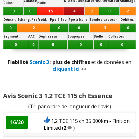
Volume de coffre
:
2
aiment
Culasse
Distribution
Batterie
Alternateur
Allumage
raisonnable
)
Culas.
Huile
16 pouces
0
0
15
4
2
0
2
Nombre de rangements
:
1
aime
- (
205/60 R 16
:
Petite tendance au roulis
/
Conso
Démar.
Echang. / refroid.
Ppe à Eau
Ppe à huile
Sonde / capteur
Débitm.
raisonnable
)
0
2
0
0
3
0
Puissance moteur et relances
:
2
aiment
2
Note des internautes :
10.1/20
n'aiment pas
Segment.
AAC
Dephaseur
Soupapes
Bielle
Collecteur
0
0
0
0
0
0
Panne la plus signalée :
consommation importante d'huile
Couple moteur
:
2
n'aiment pas
Fiabilité
Scenic 3
:
plus de chiffres
et de données en
Consommation
:
1
aime
11
n'aiment pas
cliquant ici
>>
Style
:
1
aime
Avis Scenic 3 1.2 TCE 115 ch Essence
Equipement
:
1
aime
(Tri par ordre de longueur de l'avis)
Fiabilité
:
2
aiment
4
n'aiment pas
1.2 TCE 115 ch 35 000km - Finition
16/20
Limited
(
2
)
Accessibilité moteur
:
1
n'aime pas