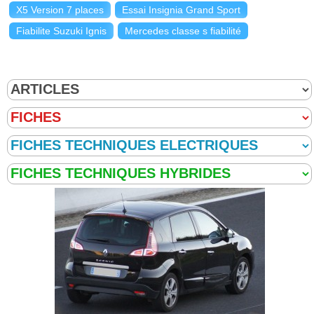
X5 Version 7 places
Essai Insignia Grand Sport
Fiabilite Suzuki Ignis
Mercedes classe s fiabilité