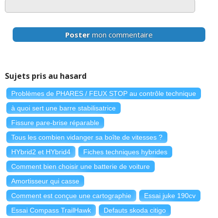
Poster
mon commentaire
Sujets pris au hasard
Problèmes de PHARES / FEUX STOP au contrôle technique
à quoi sert une barre stabilisatrice
Fissure pare-brise réparable
Tous les combien vidanger sa boîte de vitesses ?
HYbrid2 et HYbrid4
Fiches techniques hybrides
Comment bien choisir une batterie de voiture
Amortisseur qui casse
Comment est conçue une cartographie
Essai juke 190cv
Essai Compass TrailHawk
Defauts skoda citigo