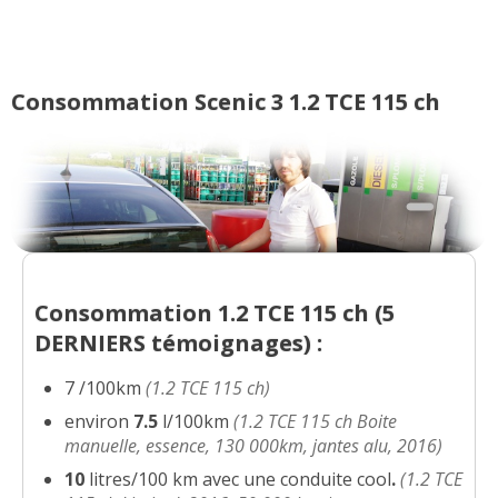
1.2 TCE 115 ch 21000km 03/2014 Xmod
16/20
Zen
(
0
)
Consommation Scenic 3 1.2 TCE 115 ch
1.2 TCE 115 ch Véhicule de
12/20
2013,confort expr
(
0
)
1.2 TCE 115 ch achetée juin 2014
15/20
67000km
(
0
)
1.2 TCE 115 ch
(
0
)
07/20
Consommation 1.2 TCE 115 ch (
5
DERNIERS
témoignages) :
1.2 TCE 115 ch 60000
(
0
)
05/20
7 /100km
(1.2 TCE 115 ch)
environ
7.5
l/100km
(1.2 TCE 115 ch Boite
1.2 TCE 115 ch 51060
(
0
)
manuelle, essence, 130 000km, jantes alu, 2016)
10/20
10
litres/100 km avec une conduite cool
.
(1.2 TCE