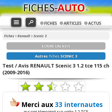
FICHES
ARTICLES
ACTUS
Fiches
Renault
Scenic 3
>
>
ECRIRE UN AVIS
Autres
Fiches
SCENIC 3
Test / Avis RENAULT Scenic 3 1.2 tce 115 ch
(2009-2016)
Merci aux
33 internautes
qui ont témoigné sur cette 1.2 TCE