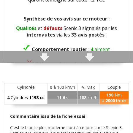
Synthèse de vos avis sur ce moteur :
Qualités
et
défauts
Scenic 3 signalés par les
internautes
via les
33 avis postés
:
Comportement routier
:
4
aiment
Freinage
:
1
aime
2
n'aiment pas
Agrément
:
4
aiment
1
n'aime pas
Cylindrée
0 à 100 km/h
V. Max
Couple
Confort global
:
8
aiment
2
n'aiment pas
190
Nm
4
Cylindres
1198 cc
11.6
s
188
km/h
à
2000
t/min
Confort des sièges
:
1
aime
1
n'aime pas
Commentaire issu de la fiche essai :
Insonorisation et bruit perçu
:
9
aiment
1
C'est le bloc le plus moderne sorti à ce jour sur le Scenic 3.
n'aime pas