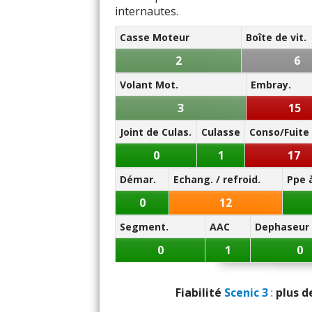
internautes.
Qualité de
Note des internautes :
14/20
Casse Moteur
Boîte de vit.
Présen
Panne la plus signalée :
2
6
injection
Volant Mot.
Embray.
3
15
Qualité son/
Joint de Culas.
Culasse
Conso/Fuite 
Modula
0
1
17
Démar.
Echang. / refroid.
Ppe 
Ha
0
12
Posit
Segment.
AAC
Dephaseur
Usure d
0
1
0
Rétrovis
Fiabilité
Scenic 3
:
plus d