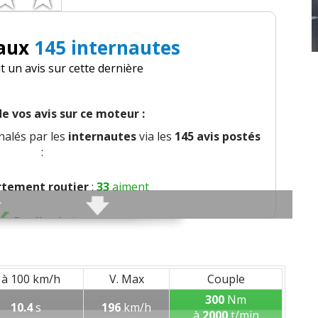
 aux
145 internautes
it un avis sur cette dernière
e vos avis sur ce moteur :
nalés par les
internautes
via les
145 avis postés
:
tement routier
:
33
aiment
Roulis
:
1
aime
ge
:
7
aiment
5
n'aiment pas
 à 100 km/h
V. Max
Couple
nt
:
20
aiment
4
n'aiment pas
300
Nm
10.4
s
196
km/h
à
2000
t/min