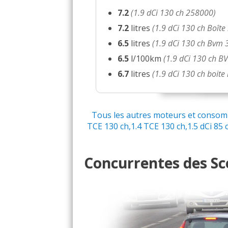
7.2
(1.9 dCi 130 ch 258000)
1.9 dCi 130 ch
(
0
)
18/20
7.2
litres
(1.9 dCi 130 ch Boît
6.5
litres
(1.9 dCi 130 ch Bvm
1.9 dCi 130 ch Manuel B
17/20
6.5
l/100km
(1.9 dCi 130 ch BV
6.7
litres
(1.9 dCi 130 ch boit
1.9 dCi 130 ch 40000kms
-- /20
1.9 dCi 130 ch
(
0
)
18/20
Tous les autres moteurs et consomma
TCE 130 ch,1.4 TCE 130 ch,1.5 dCi 85 ch
1.9 dCi 130 ch 5000Km a
12/20
Concurrentes des Sce
1.9 dCi 130 ch 54000 jui
15/20
1.9 dCi 130 ch manuelle
17/20
1.9 dCi 130 ch
(
0
)
17/20