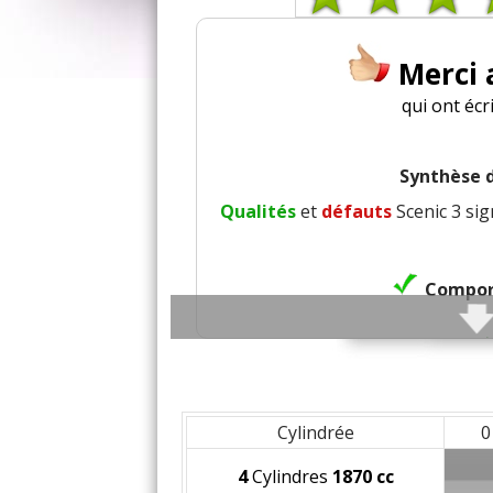
Merci
qui ont écr
Synthèse d
Qualités
et
défauts
Scenic 3 sig
Compor
Freina
Cylindrée
0
Agréme
4
Cylindres
1870 cc