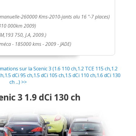
e manuelle-260000 Kms-2010-jants alu 16 "-7 places)
 310 000km 2009)
oite 6, 202000km, 2009
(
0
)
M,193 750, J.A, 2009.)
e méca - 185000 kms - 2009 - JADE)
, 03-2010
(
0
)
tions sur la Scenic 3 (1.6 110 ch,1.2 TCE 115 ch,1.2
,1.5 dCi 95 ch,1.5 dCi 105 ch,1.5 dCi 110 ch,1.6 dCi 130
vril 2014 version Xmo
(
0
)
ch ...) >>
nic 3 1.9 dCi 130 ch
n 2010
(
0
)
 130000 2011 alu
(
0
)