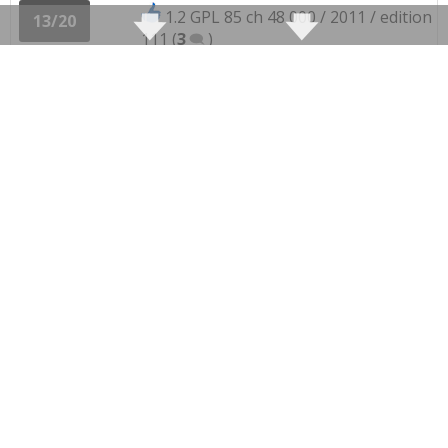
1.2 GPL 85 ch 48 000 / 2011 / edition
13/20
111
(
3
)
1.2 GPL 85 ch 45000kms année 2010
15/20
finition 11
(
0
)
1.2 GPL 85 ch 71000 km, année 2012,
10/20
twinport
(
0
)
1.2 GPL 85 ch Boite 5 , 85 000km ,
10/20
annee 2010
(
2
)
1.2 GPL 85 ch manuelle,33000km par
10/20
ans gardé
(
0
)
1.2 GPL 85 ch 16000 km, 2010, série
14/20
111
(
0
)
1.2 GPL 85 ch MANUELLE 32000 2014