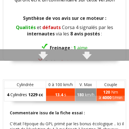
Synthèse de vos avis sur ce moteur :
Qualités
et
défauts
Corsa 4 signalés par les
internautes
via les
8 avis postés
:
Freinage
:
1
aime
Poids
:
2
n'aiment pas
Confort global
:
1
n'aime pas
Cylindrée
0 à 100 km/h
V. Max
Couple
Insonorisation et bruit perçu
:
1
aime
2
120
Nm
4
Cylindres
1229 cc
13.4
s
180
km/h
n'aiment pas
à
4000
t/min
Finition / qualité des plastiques
:
2
aiment
1
Commentaire issu de la fiche essai :
n'aime pas
C'était l'époque du GPL primé par les bonus écologique .. Ici il