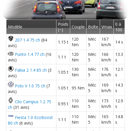
Poids
0 à
Modèle
Couple
Boîte
Vmax
(~)
100
120
Méc
167
207 1.4 75 ch
(84
1.15 t
14 s
Nm
5
km/h
avis)
Punto 1.4 77 ch
(16
120
Méc
166
13.3
1.1 t
avis)
Nm
5
km/h
s
130
Méc
176
12.1
Fabia 2 1.4 85 ch
(3
1.05 t
Nm
5
km/h
s
avis)
Méc
169
14.3
Polo V 1.0 75 ch
(7
1.05 t
95 Nm
5
km/h
s
avis)
110
Méc
173
12.9
Clio Campus 1.2 75
0.95 t
Nm
5
km/h
s
ch
(31 avis)
110
Méc
165
14.8
Fiesta 1.0 EcoBoost
1.1 t
Nm
5
km/h
s
80 ch
(6 avis)