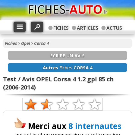
FICHES
ARTICLES
ACTUS
Fiches
Opel
Corsa 4
>
>
ECRIRE UN AVIS
Autres
Fiches
CORSA 4
Test / Avis OPEL Corsa 4 1.2 gpl 85 ch
(2006-2014)
Merci aux
8 internautes
qui ont écrit un commentaire sur cette version