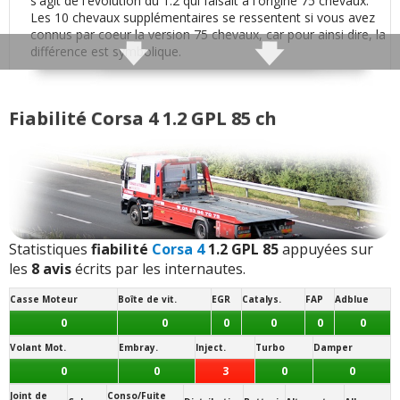
s'agit de l'évolution du 1.2 qui faisait à l'origine 75 chevaux.
Puissance moteur et relances
:
1
n'aime pas
Les 10 chevaux supplémentaires se ressentent si vous avez
connus par coeur la version 75 chevaux, car pour ainsi dire, la
Consommation
:
3
n'aiment pas
différence est symbolique.
Poids moyen (dépend des équipements):
Autonomie
:
1
n'aime pas
1150 kg
Fiabilité Corsa 4 1.2 GPL 85 ch
Motricité :
Résistance peinture
:
1
n'aime pas
Traction (avant)
- (
Typé sous-vireur
: surpoids à l'avant)
Equipement
:
1
aime
Transmission(s) disponibles(s) :
Mécanique
5 vitesses
- (
Consommation sur autoroute
)
Poids
:
2
n'aiment pas
Jantes disponibles de série :
Statistiques
fiabilité
Corsa 4
1.2 GPL 85
appuyées sur
17 pouces
les
8 avis
écrits par les internautes.
Eclairage
:
1
aime
- (
215/45 R 17
:
Roulis maitrisé
/
Jantes exposées aux
trottoirs / Confort dégradé
)
Casse Moteur
Boîte de vit.
EGR
Catalys.
FAP
Adblue
Fiabilité
:
3
n'aiment pas
Note des internautes :
0
0
0
0
0
0
12/20
Volant Mot.
Embray.
Inject.
Turbo
Damper
Entretien (coût)
:
1
aime
Panne la plus signalée :
0
0
3
0
0
bobine d'allumage
Joint de
Conso/Fuite