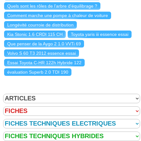
Quels sont les rôles de l'arbre d'équilibrage ?
Comment marche une pompe à chaleur de voiture
Longévité courroie de distribution
Kia Stonic 1.6 CRDI 115 CH
Toyota yaris iii essence essai
Que penser de la Aygo 2 1.0 VVTi 69
Volvo S 60 T3 2012 essence essai
Essai Toyota C-HR 122h Hybride 122
évaluation Superb 2.0 TDI 190