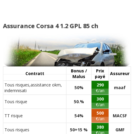
-- /20
(
0
)
Assurance Corsa 4 1.2 GPL 85 ch
Bonus /
Prix
Contratt
Assureur
Malus
payé
Tous risques,assistance okm,
290
50%
maaf
indemnisati
€/an
300
Tous risque
50.%
€/an
500
TT risque
54%
MACSF
€/an
380
Tous risques
50+15 %
GMF
€/an