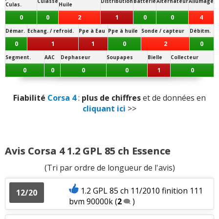
Culasse
Distribution
Batterie
Alternateur
Allumage
Culas.
Huile
0
0
2
1
0
0
4
Démar.
Echang. / refroid.
Ppe à Eau
Ppe à huile
Sonde / capteur
Débitm.
0
1
1
0
2
0
Segment.
AAC
Dephaseur
Soupapes
Bielle
Collecteur
0
0
0
0
1
0
Fiabilité
Corsa 4
:
plus de chiffres
et de données en
cliquant ici
>>
Avis Corsa 4 1.2 GPL 85 ch Essence
(Tri par ordre de longueur de l'avis)
1.2 GPL 85 ch 11/2010 finition 111
12/20
bvm 90000k
(
2
)