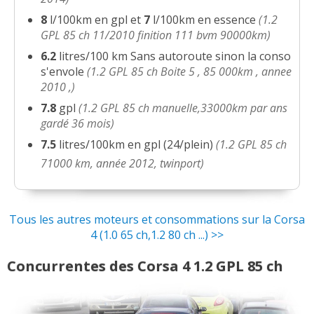
8
l/100km en gpl et
7
l/100km en essence
(1.2
GPL 85 ch 11/2010 finition 111 bvm 90000km)
6.2
litres/100 km Sans autoroute sinon la conso
s'envole
(1.2 GPL 85 ch Boite 5 , 85 000km , annee
2010 ,)
7.8
gpl
(1.2 GPL 85 ch manuelle,33000km par ans
gardé 36 mois)
7.5
litres/100km en gpl (24/plein)
(1.2 GPL 85 ch
71000 km, année 2012, twinport)
Tous les autres moteurs et consommations sur la Corsa
4 (1.0 65 ch,1.2 80 ch ...) >>
Concurrentes des Corsa 4 1.2 GPL 85 ch