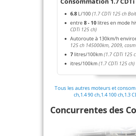
Consommation 1.7 CDTi 1
6.8
L/100
(1.7 CDTi 125 ch Boit
entre
8 - 10
litres en mode hi
CDTi 125 ch)
Autoroute à 130km/h envir
125 ch 145000km, 2009, cosm
7
litres/100km
(1.7 CDTi 125
itres/100km
(1.7 CDTi 125 ch)
Tous les autres moteurs et consomma
ch,1.4 90 ch,1.4 100 ch,1.3 C
Concurrentes des Cor