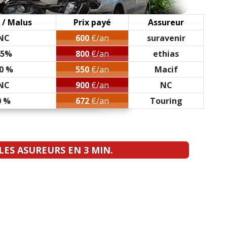
 01/2007 140000km
(
0
)
 / Malus
Prix payé
Assureur
NC
600
€/an
suravenir
 , 2007 , COSMO
(
0
)
45%
800
€/an
ethias
0 %
550
€/an
Macif
(
0
)
NC
900
€/an
NC
0 %
672
€/an
Touring
km, 2009, cosmo
(
0
)
ES ASUREURS EN 3 MIN.
 2008, cosmo
(
0
)
m, 2009, GSI
(
0
)
0
)