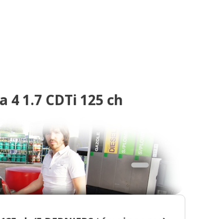
0
)
Km,2009,GSI
(
0
)
4 1.7 CDTi 125 ch