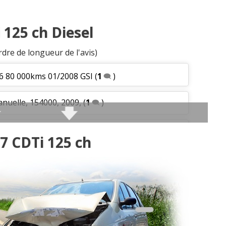
 125 ch Diesel
rdre de longueur de l'avis)
6 80 000kms 01/2008 GSI
(
1
)
anuelle, 154000, 2009,
(
1
)
km de fin 2008.
(
0
)
7 CDTi 125 ch
0cdti gsi
(
0
)
m, 2009, GSI
(
0
)