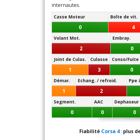
Note des internautes :
internautes.
11.3/20
Fiabil
Casse Moteur
Boîte de vit.
Panne la plus signalée :
Entre
Valve de recyclage des gaz
0
4
Volant Mot.
Embray.
Prix p
2
0
Joint de Culas.
Culasse
Conso/Fuite 
1
3
0
Démar.
Echang. / refroid.
Ppe 
1
2
Segment.
AAC
Dephaseur
0
0
0
Fiabilité
Corsa 4
:
plus de