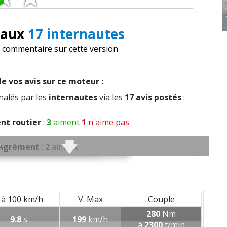
 aux
17 internautes
n commentaire sur cette version
e vos avis sur ce moteur :
nalés par les
internautes
via les
17 avis postés
:
t routier
:
3
aiment
1
n'aime pas
Agrément
:
2
aiment
Poids
:
1
n'aime pas
 global
:
1
aime
1
n'aime pas
 à 100 km/h
V. Max
Couple
280
Nm
9.8
s
199
km/h
t des sièges
:
1
n'aime pas
à
2300
t/min