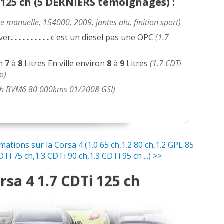
25 ch (
5 DERNIERS
témoignages) :
e manuelle, 154000, 2009, jantes alu, finition sport)
ver
.
.
.
.
.
.
.
.
.
.
c'est un diesel pas une OPC
(1.7
on
7
à
8
Litres En ville environ
8
à
9
Litres
(1.7 CDTi
o)
 ch BVM6 80 000kms 01/2008 GSI)
tions sur la Corsa 4 (1.0 65 ch,1.2 80 ch,1.2 GPL 85
DTi 75 ch,1.3 CDTi 90 ch,1.3 CDTi 95 ch ...) >>
sa 4 1.7 CDTi 125 ch