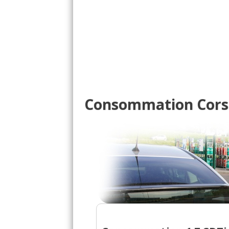
1.7 CDTi 125 ch 60000
(
09/20
1.7 CDTi 125 ch
(
1
)
14/20
1.7 CDTi 125 ch 80000 
-- /20
Consommation Corsa 