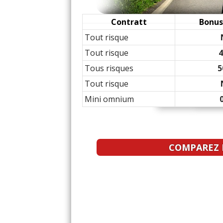
1.7 CDTi 125 ch COSMO
04/20
Contratt
Bonus
Tout risque
1.7 CDTi 125 ch 197000
15/20
Tout risque
Tous risques
5
1.7 CDTi 125 ch 135000
14/20
Tout risque
Mini omnium
1.7 CDTi 125 ch 145000
12/20
1.7 CDTi 125 ch
(
0
)
-- /20
COMPAREZ L
1.7 CDTi 125 ch 133000,
10/20
1.7 CDTi 125 ch 45000 K
16/20
1.7 CDTi 125 ch 80000
(
11/20