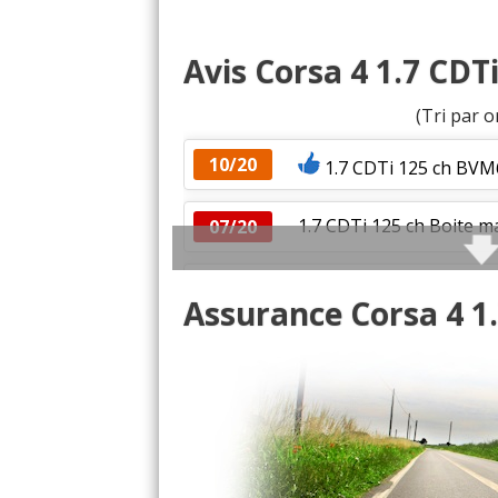
Avis Corsa 4 1.7 CDTi
(Tri par o
10/20
1.7 CDTi 125 ch BVM
1.7 CDTi 125 ch Boite m
07/20
1.7 CDTi 125 ch 80 000 
07/20
Assurance Corsa 4 1.
1.7 CDTi 125 ch 2008 1.7
15/20
1.7 CDTi 125 ch
(
2
)
13/20
1.7 CDTi 125 ch 88000 k
12/20