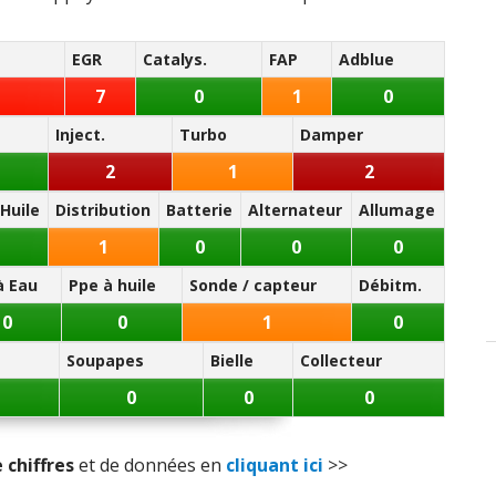
ité
:
1
aime
3
n'aiment pas
EGR
Catalys.
FAP
Adblue
tien (coût)
:
1
n'aime pas
7
0
1
0
Inject.
Turbo
Damper
ièces détach.
:
1
n'aime pas
2
1
2
Huile
Distribution
Batterie
Alternateur
Allumage
1
0
0
0
à Eau
Ppe à huile
Sonde / capteur
Débitm.
0
0
1
0
Soupapes
Bielle
Collecteur
0
0
0
 chiffres
et de données en
cliquant ici
>>