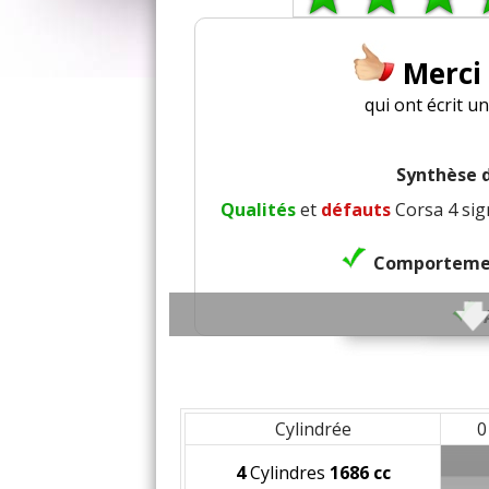
Merci
qui ont écrit u
Synthèse d
Qualités
et
défauts
Corsa 4 sig
Comportemen
Confort
Cylindrée
0
4
Cylindres
1686 cc
Confor