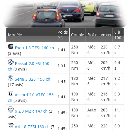
Poids
0 à
Modèle
Couple
Boîte
Vmax
(~)
100
250
Méc
220
8.7
Exeo 1.8 TFSI 160 ch
1.4 t
Nm
6
km/h
s
(3 avis)
250
Méc
205
9.4
Passat 2.0 FSI 150
1.5 t
Nm
6
km/h
s
ch
(8 avis)
180
Méc
217
9.2
Serie 3 320i 150 ch
1.4 t
Nm
6
km/h
s
(17 avis)
190
Méc
216
9.3
Accord 2.0 VTEC 156
1.4 t
Nm
6
km/h
s
ch
(5 avis)
180
Auto
203
11.1
6 2.0 MZR 147 ch
(2
1.45 t
Nm
5
km/h
s
avis)
250
Méc
228
8.9
A4 1.8 TFSI 160 ch
(7
1.45 t