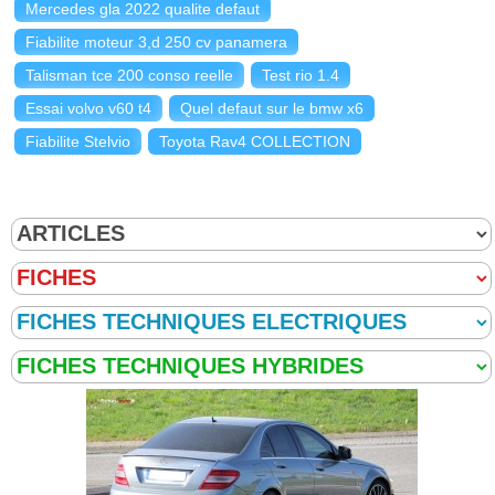
Mercedes gla 2022 qualite defaut
Fiabilite moteur 3,d 250 cv panamera
Talisman tce 200 conso reelle
Test rio 1.4
Essai volvo v60 t4
Quel defaut sur le bmw x6
Fiabilite Stelvio
Toyota Rav4 COLLECTION