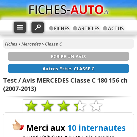
FICHES
ARTICLES
ACTUS
Fiches
Mercedes
Classe C
>
>
ECRIRE UN AVIS
Autres
Fiches
CLASSE C
Test / Avis MERCEDES Classe C 180 156 ch
(2007-2013)
Merci aux
10 internautes
qui ont rédigé un avis sur cette dernière