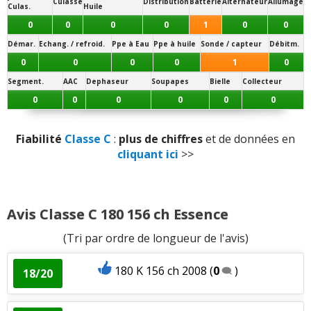
Note des internautes :
Culasse
Distribution
Batterie
Alternateur
Allumage
Culas.
Huile
15.5/20
Entretien (coût)
:
2
n'aiment pas
0
0
0
0
1
0
0
Panne la plus signalée :
Démar.
Echang. / refroid.
Ppe à Eau
Ppe à huile
Sonde / capteur
Débitm.
colonne de direction
0
0
0
0
1
0
Segment.
AAC
Dephaseur
Soupapes
Bielle
Collecteur
0
0
0
0
0
0
Fiabilité
Classe C
:
plus de chiffres
et de données en
cliquant ici
>>
Avis Classe C 180 156 ch Essence
(Tri par ordre de longueur de l'avis)
180 K 156 ch 2008
(
0
)
18/20