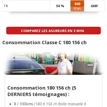
70000km, 2018,
(
1
)
600
TR
50 %
GMF
€/an
180 K 156 ch
(
1
)
-- /20
180 K 156 ch 85000 ,2009
(
0
)
COMPAREZ LES ASUREURS EN 3 MIN.
-- /20
Consommation Classe C 180 156 ch
Consommation 180 156 ch (
5
DERNIERS
témoignages) :
8 / 100kms
(180 K 156 ch Boîte manuelle 6