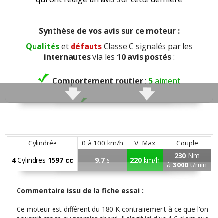
Synthèse de vos avis sur ce moteur :
Qualités
et
défauts
Classe C signalés par les
internautes
via les
10 avis postés
:
Comportement routier
:
5
aiment
Roulis
:
1
aime
Agrément
:
1
aime
1
n'aime pas
Cylindrée
0 à 100 km/h
V. Max
Couple
Confort global
:
8
aiment
1
n'aime pas
230
Nm
4
Cylindres
1597 cc
9.7
s
220
km/h
à
3000
t/min
Insonorisation et bruit perçu
:
3
aiment
Commentaire issu de la fiche essai :
Bruits parasites
:
1
n'aime pas
Ce moteur est différent du 180 K contrairement à ce que l'on