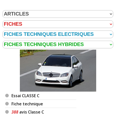
changer mes Airbag. Après l’intervention mon
autoradio était en partie HS , le bouton sur la
console centrale étant inopérant .
Je peux encore écouter la radio sur les stations
prereglees grâce aux commandesau volant mais
lecteur dvd également HS.
Le garage a douté de l’état de mon autoradio avant
l’intervention (kilométrage important à l’appui ) et
s’est dédouané de toute responsabilité.
Le remplacer à l’identique coûte près de 1500€!!
Donc bravo au constructeur mais pas au SAV .
Note :
19/20
Prix assurance :
600 euros/an (Assureur : ) (type de
contrat : ) (Bonus/Malus : 50)
Essai CLASSE C
Désormais assurée au tiers .
Fiche technique
388
avis Classe C
Commenter cet avis