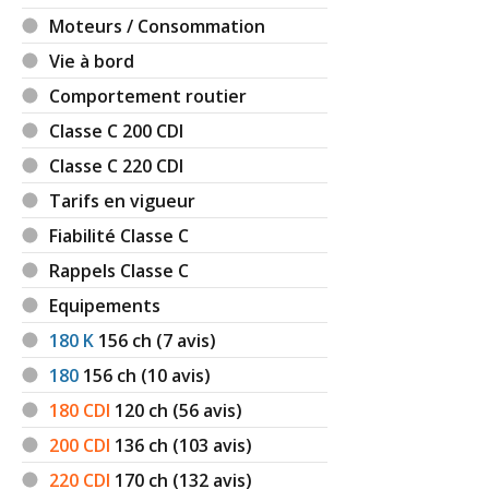
Moteurs / Consommation
(Votre post sera visible sous le commentaire
Vie à bord
après validation)
Comportement routier
Classe C 200 CDI
Classe C 220 CDI
Tous les autres
avis >>
Tarifs en vigueur
Fiabilité Classe C
Rappels Classe C
Equipements
180 K
156
ch (7 avis)
180
156
ch (10 avis)
180 CDI
120
ch (56 avis)
200 CDI
136
ch (103 avis)
220 CDI
170
ch (132 avis)