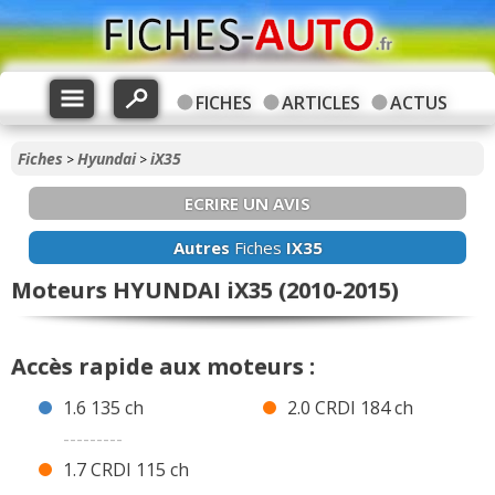
FICHES
ARTICLES
ACTUS
Fiches
Hyundai
iX35
>
>
ECRIRE UN AVIS
Autres
Fiches
IX35
Moteurs HYUNDAI iX35 (2010-2015)
Accès rapide aux moteurs :
1.6 135 ch
2.0 CRDI 184 ch
---------
1.7 CRDI 115 ch