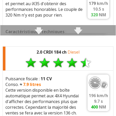
Carburation:
Diesel
179
km/h
et permet au iX35 d'obtenir des
10.5
s
performances honorables. Le couple de
Cylindree:
1685 cm3
320
NM
320 Nm n'y est pas pour rien.
Architecture:
4 cylindres, 4 soupapes/cyl, En
ligne
Injection:
Injection directe, 1600 bars,
Caractéristiques techniques
:
Injecteurs solenoides, Rampe commune
Moteur :
(common rail)
4 cylindres
(1995 cc)
Suralimentation:
1 turbo(s), Turbo a geometrie
2.0 CRDI 184 ch
Diesel
Moteur:
2.0 crdi 136 D4HA
variable (VGT)
Performances:
136 ch a 4000 tr/min, 320 Nm a
Distribution:
Courroie sèche
2000 tr/min
Arbres a cames:
Double ACT (liaison entre
Carburation:
Diesel
arbres à c.)
Puissance fiscale :
11 CV
Conso.
≈
7.9
litres
Cylindree:
1995 cm3
Normes:
Euro 5
Cette version disponible en boîte
Architecture:
4 cylindres, 4 soupapes/cyl, En
EGR:
EGR haute pression (HP)
196
km/h
automatique permet aux 4X4 Hyundai
ligne
FAP:
oui
9.7
s
d'afficher des performances plus que
Injection:
Injection directe, 1600 bars,
400
NM
correctes. Cependant la majorité des
Volant moteur:
bimasse
Injecteurs solenoides, Rampe commune
ventes se fera avec la version 136 ch.
Geometrie:
Taux de compression 16.0:1