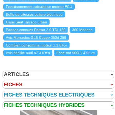
Fonctionnement calculateur moteur ECU
Boîte de vitesses voiture électrique
Essai Seat Tarraco urban
Pannes connues Passat 2.0 TDI 150
360 Modena
Avis Mercedes GLE Coupe 350d 258
Combien consomme moteur 1.2 87cv
Avis fiabilite audi a7 3.0 tfsi
Essai fiat 500l 1.4 95 cv