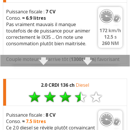
Problèmes rencontrés :
Casse chaine de
distribution à 210000km
Puissance fiscale :
7 CV
Conso.
≈
6.9
litres
Note :
/20
Pas vraiment mauvais il manque
172
km/h
toutefois de de puissance pour animer
12.5
s
correctement le IX35 ... On note une
260
NM
consommation plutôt bien maitrisée.
Commenter cet avis
Couple moteur qui arrive tôt (
1300t/min
) favorisant
une consommation réduite.
(Votre post sera visible sous le commentaire
après validation)
Caractéristiques techniques
:
2.0 CRDI 136 ch
Diesel
Moteur :
4 cylindres
(1685 cc)
Moteur:
1.7 crdi 115 D4FD
Tous les autres
avis >>
Puissance fiscale :
8 CV
Performances:
115 ch a 4000 tr/min, 260 Nm a
Conso.
≈
7.5
litres
1300 tr/min
Ce 2.0 diesel se révèle plutôt convaincant