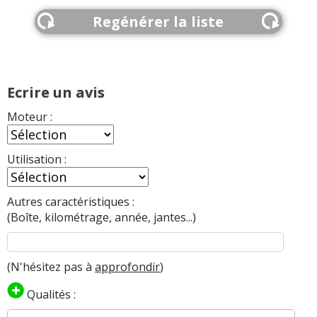
17/20
premium li
(
0
)
Regénérer la liste
1.7 CRDI 115 ch 110000
(
0
)
13/20
Ecrire un avis
1.7 CRDI 115 ch 68000km lounge 2011
16/20
(
0
)
Moteur :
1.7 CRDI 115 ch 2009 28000 km
(
1
)
03/20
Utilisation :
1.7 CRDI 115 ch Année 2014 1200 Kms
17/20
Autres caractéristiques :
Finition
(
0
)
(Boîte, kilométrage, année, jantes...)
1.7 CRDI 115 ch
(
0
)
18/20
(N'hésitez pas à
approfondir
)
Qualités :
1.7 CRDI 115 ch 5000km,de septembre
17/20
2014,fini
(
0
)