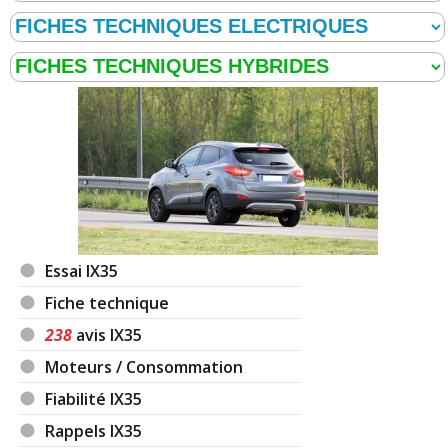
1.7 CRDI 115 ch
(
0
)
-- /20
1.7 CRDI 115 ch 5000
(
0
)
14/20
1.7 CRDI 115 ch 13000
(
0
)
13/20
1.7 CRDI 115 ch 6 58000 2013
(
0
)
12/20
Essai IX35
Fiche technique
1.7 CRDI 115 ch 2014
(
0
)
10/20
238
avis IX35
Moteurs / Consommation
1.7 CRDI 115 ch 210000
(
0
)
-- /20
Fiabilité IX35
Rappels IX35