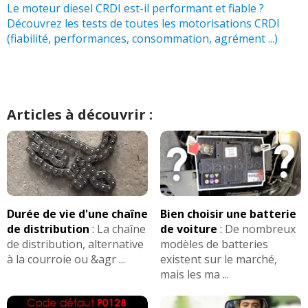
Le moteur diesel CRDI est-il performant et fiable ?
Découvrez les tests de toutes les motorisations CRDI
1.7 CRDI 115 ch acheter neuve
(
2
)
15/20
(fiabilité, performances, consommation, agrément ...)
1.7 CRDI 115 ch 58000 km, année 2012
17/20
(
0
)
Articles à découvrir :
1.7 CRDI 115 ch
(
0
)
08/20
1.7 CRDI 115 ch 128000 kilomètres
05/20
boite manue
(
0
)
Durée de vie d'une chaîne
Bien choisir une batterie
1.7 CRDI 115 ch 43020
(
0
)
de distribution
:
La chaîne
de voiture
:
De nombreux
05/20
de distribution, alternative
modèles de batteries
à la courroie ou &agr ...
existent sur le marché,
1.7 CRDI 115 CH 2011 ( juillet )
(
0
)
mais les ma ...
17/20