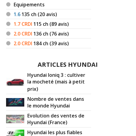
1.7 CRDI 115 ch 14000
(
0
)
Equipements
15/20
1.6
135
ch (20 avis)
1.7 CRDI 115 ch 55000
(
0
)
1.7 CRDI
115
ch (89 avis)
-- /20
2.0 CRDI
136
ch (76 avis)
2.0 CRDI
184
ch (39 avis)
1.7 CRDI 115 ch Boite manuelle
05/20
50000kms 10/2
(
0
)
ARTICLES HYUNDAI
1.7 CRDI 115 ch 180000
(
1
)
14/20
Hyundai Ioniq 3 : cultiver
la mocheté (mais à petit
1.7 CRDI 115 ch 800000
(
1
)
prix)
15/20
Nombre de ventes dans
le monde Hyundai
1.7 CRDI 115 ch
(
1
)
-- /20
Evolution des ventes de
Hyundai (France)
1.7 CRDI 115 ch Boîte mécanique 63
Hyundai les plus fiables
08/20