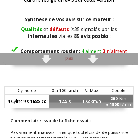
Synthèse de vos avis sur ce moteur :
Qualités
et
défauts
iX35 signalés par les
internautes
via les
89 avis postés
:
Comportement routier
:
4
aiment
3
n'aiment
pas
Roulis
:
1
aime
2
n'aiment pas
Consistance direction
:
1
aime
Cylindrée
0 à 100 km/h
V. Max
Couple
260
Nm
4
Cylindres
1685 cc
12.5
s
172
km/h
Freinage
:
2
aiment
1
n'aime pas
à
1300
t/min
Rayon de braquage
:
2
aiment
Commentaire issu de la fiche essai :
Pas vraiment mauvais il manque toutefois de de puissance
Agrément
:
11
aiment
4
n'aiment pas