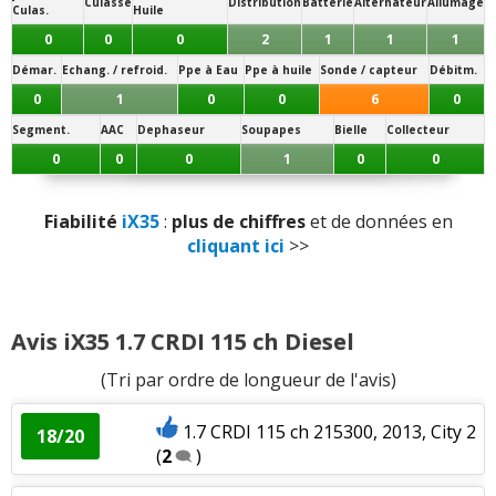
Culasse
Distribution
Batterie
Alternateur
Allumage
Culas.
Huile
Vieillissement des plastiques
:
1
aime
1
0
0
0
2
1
1
1
n'aime pas
Démar.
Echang. / refroid.
Ppe à Eau
Ppe à huile
Sonde / capteur
Débitm.
0
1
0
0
6
0
Sensibilité plastique
:
3
n'aiment pas
Segment.
AAC
Dephaseur
Soupapes
Bielle
Collecteur
Qualité des assemblages
:
1
n'aime pas
0
0
0
1
0
0
Présentation intérieure
:
1
aime
Fiabilité
iX35
:
plus de chiffres
et de données en
cliquant ici
>>
Luminosité
:
1
aime
1
n'aime pas
Qualité son/autoradio
:
2
n'aiment pas
Avis iX35 1.7 CRDI 115 ch Diesel
Habitabilité
:
9
aiment
(Tri par ordre de longueur de l'avis)
Position de conduite
:
4
aiment
1.7 CRDI 115 ch 215300, 2013, City 2
18/20
(
2
)
Volume de coffre
:
5
aiment
1
n'aime pas