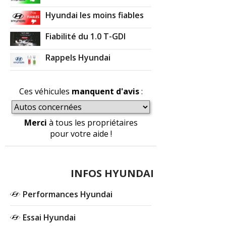
000 km. (2
(
0
)
Hyundai les moins fiables
1.7 CRDI 115 ch 70000
(
0
)
09/20
Fiabilité du 1.0 T-GDI
Rappels Hyundai
1.7 CRDI 115 ch
(
0
)
-- /20
Ces véhicules
manquent d'avis
:
1.7 CRDI 115 ch
(
1
)
14/20
Merci
à tous les propriétaires
1.7 CRDI 115 ch 50000
(
1
)
pour votre aide !
-- /20
1.7 CRDI 115 ch
(
0
)
-- /20
INFOS HYUNDAI
Performances Hyundai
Essai Hyundai