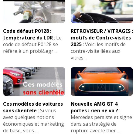
1.7 CRDI 115 ch
(
0
)
10/20
1.7 CRDI 115 ch 185000
(
0
)
-- /20
Code défaut P0128 :
RETROVISEUR / VITRAGES :
température du LDR
:
Le
motifs de Contre-visites
code de défaut P0128 se
2025
:
Voici les motifs de
1.7 CRDI 115 ch pack premium
13/20
réfère à un probl&egr ...
contre-visite liées aux
septembre 2011 7
(
0
)
vitres ...
1.7 CRDI 115 ch Boîte mécanique,
09/20
année 2012
(
0
)
1.7 crdi 115 ch 36000
(
0
)
12/20
Ces modèles de voitures
Nouvelle AMG GT 4
sans clientèle
:
Si vous
portes : rien ne va ?
:
1.7 CRDI 115 ch 28000
(
0
)
10/20
avez quelques notions
Mercedes persiste et signe
économiques et marketing
dans sa stratégie de
de base, vous ...
rupture avec le ther ...
1.7 CRDI 115 ch 25000km année 2013