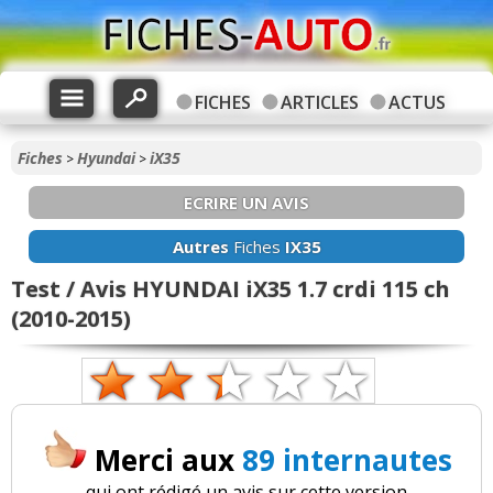
FICHES
ARTICLES
ACTUS
Fiches
Hyundai
iX35
>
>
ECRIRE UN AVIS
Autres
Fiches
IX35
Test / Avis HYUNDAI iX35 1.7 crdi 115 ch
(2010-2015)
Merci aux
89 internautes
qui ont rédigé un avis sur cette version