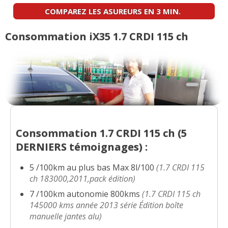
Premium
(
1
)
COMPAREZ LES ASUREURS EN 3 MIN.
1.7 CRDI 115 ch 12000
(
2
)
07/20
Consommation iX35 1.7 CRDI 115 ch
1.7 crdi 115 ch pack PREMIUM
(
0
)
11/20
1.7 CRDI 115 ch BVM 63000 KM 2013
12/20
SENSATION
(
0
)
Consommation 1.7 CRDI 115 ch (
5
1.7 CRDI 115 ch 19000 kms 2014 1.7
16/20
115ch blue
(
0
)
DERNIERS
témoignages) :
5 /100km au plus bas Max 8l/100
(1.7 CRDI 115
1.7 CRDI 115 ch 34000, mars 2012,
(
0
09/20
ch 183000,2011,pack édition)
)
7 /100km autonomie 800kms
(1.7 CRDI 115 ch
1.7 CRDI 115 ch BV manuelle 50000km
145000 kms année 2013 série Édition boîte
12/20
jante alu
(
0
)
manuelle jantes alu)