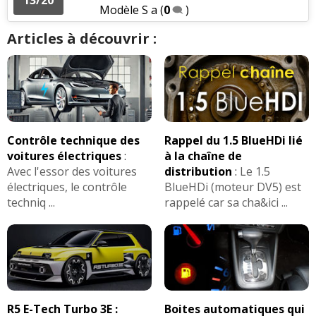
Modèle S a
(
0
)
Articles à découvrir :
Contrôle technique des
Rappel du 1.5 BlueHDi lié
voitures électriques
:
à la chaîne de
Avec l'essor des voitures
distribution
:
Le 1.5
électriques, le contrôle
BlueHDi (moteur DV5) est
techniq ...
rappelé car sa cha&ici ...
R5 E-Tech Turbo 3E :
Boites automatiques qui