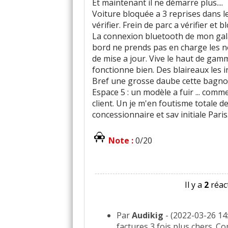
Et maintenant il ne démarre plus....
Voiture bloquée a 3 reprises dans l
vérifier. Frein de parc a vérifier et b
La connexion bluetooth de mon gala
bord ne prends pas en charge les 
de mise a jour. Vive le haut de ga
fonctionne bien. Des blaireaux les 
Bref une grosse daube cette bagno
Espace 5 : un modèle a fuir ... com
client. Un je m'en foutisme totale d
concessionnaire et sav initiale Paris
Note :
0/20
Il y a
2
réact
Par
Audikig
- (2022-03-26 1
factures 3 fois plus chers. C