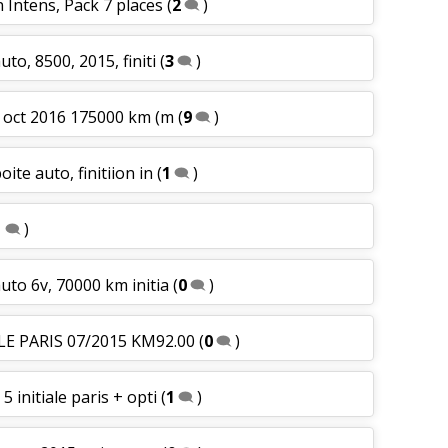
n Intens, Pack 7 places
(
2
)
uto, 8500, 2015, finiti
(
3
)
le oct 2016 175000 km (m
(
9
)
oite auto, finitiion in
(
1
)
1
)
auto 6v, 70000 km initia
(
0
)
ALE PARIS 07/2015 KM92.00
(
0
)
5 initiale paris + opti
(
1
)