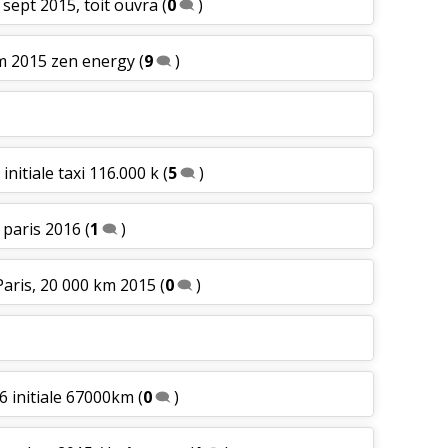
e sept 2015, toit ouvra
(
0
)
km 2015 zen energy
(
9
)
initiale taxi 116.000 k
(
5
)
e paris 2016
(
1
)
 Paris, 20 000 km 2015
(
0
)
6 initiale 67000km
(
0
)