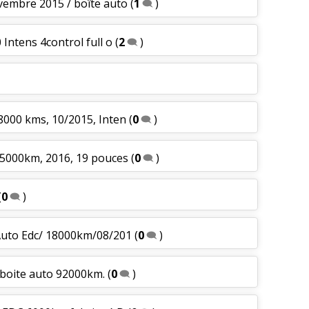
ovembre 2015 / boîte auto
(
1
)
 Intens 4control full o
(
2
)
28000 kms, 10/2015, Inten
(
0
)
155000km, 2016, 19 pouces
(
0
)
(
0
)
 Auto Edc/ 18000km/08/201
(
0
)
s boite auto 92000km.
(
0
)