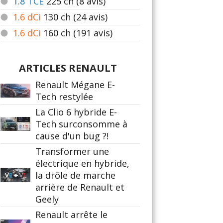
1.8 TCE
225
ch (8 avis)
1.6 dCi
130
ch (24 avis)
1.6 dCi
160
ch (191 avis)
ARTICLES RENAULT
Renault Mégane E-
Tech restylée
La Clio 6 hybride E-
Tech surconsomme à
cause d'un bug ?!
Transformer une
électrique en hybride,
la drôle de marche
arrière de Renault et
Geely
Renault arrête le