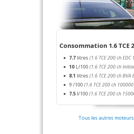
1.6 TCE 200 ch sept 2015
16/20
1.6 TCE 200 ch 5648
(
0
14/20
1.6 TCE 200 ch Automatiq
09/20
Consommation 1.6 TCE 20
7.7
litres
(1.6 TCE 200 ch EDC 1
1.6 TCE 200 ch 16000 km,
16/20
10
L/100
(1.6 TCE 200 ch Init
8.1
litres
(1.6 TCE 200 ch BVA 
1.6 TCE 200 ch 4500
(
0
15/20
9 /100
(1.6 TCE 200 ch 100000
7.5
l/100
(1.6 TCE 200 ch 150
1.6 TCE 200 ch 125000
(
10/20
1.6 TCE 200 ch 74000 km
15/20
Tous les autres moteurs e
1.6 TCE 200 ch Boite au
13/20