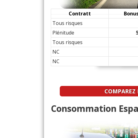
17/20
1.6 TCE 200 ch Initi
Contratt
Bonus
Tous risques
14/20
1.6 TCE 200 ch 01/2017
Plénitude
Tous risques
1.6 TCE 200 ch Espace v
16.5/20
NC
NC
1.6 TCE 200 ch Juillet 20
07/20
1.6 TCE 200 ch Boite au
12/20
COMPAREZ L
1.6 TCE 200 ch auto, 600,
-- /20
Consommation Espac
1.6 TCE 200 ch Espace I
19/20
1.6 TCE 200 ch 150000
16/20