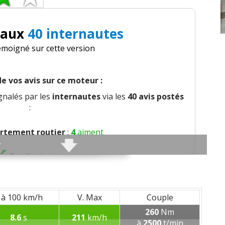
 aux
40 internautes
émoigné sur cette version
e vos avis sur ce moteur :
gnalés par les
internautes
via les
40 avis postés
:
tement routier
:
4
aiment
Roulis
:
1
aime
Freinage
:
1
aime
 à 100 km/h
V. Max
Couple
n de braquage
:
2
aiment
260
Nm
8.6
s
211
km/h
à
2500
t/min