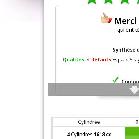
Merci
qui ont t
Synthèse d
Qualités
et
défauts
Espace 5 si
Compor
Cylindrée
0
Rayo
4
Cylindres
1618 cc