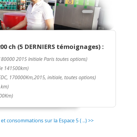
 finition intens
(
3
)
)
ue, 5000, 2015, Initi
(
2
)
0 ch (
5 DERNIERS
témoignages) :
80000 2015 Initiale Paris toutes options)
 année fin 2015, Init
(
0
)
iale 141500km)
EDC, 170000Km,2015, initiale, toutes options)
)
 km)
000Km)
0
)
 et un bruit sourd, bo
(
0
)
t consommations sur la Espace 5 ( ...) >>
to,23000km,05/2016, fi
(
0
)