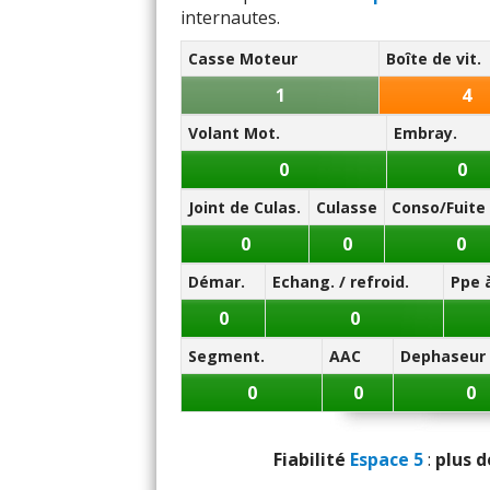
- (boîte robotisée à double
internautes.
M
Jantes disponibles de série :
Casse Moteur
Boîte de vit.
18 pouces
Habitab
- (
235/60 R 18
:
Tendance au r
1
4
19 pouces
Volant Mot.
Embray.
Posi
- (
235/55 R 19
:
Très légère t
0
0
Note des internautes :
Volume de
14.8/20
Joint de Culas.
Culasse
Conso/Fuite 
Panne la plus signalée :
Volume du
0
0
0
Electronique
Démar.
Echang. / refroid.
Ppe 
Nombre de
0
0
Ro
Segment.
AAC
Dephaseur
0
0
0
Puissance
Consommat
Fiabilité
Espace 5
:
plus d