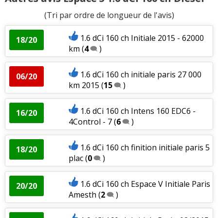
(Tri par ordre de longueur de l'avis)
1.6 dCi 160 ch Initiale 2015 - 62000
18/20
km
(
4
)
1.6 dCi 160 ch initiale paris 27 000
06/20
km 2015
(
15
)
1.6 dCi 160 ch Intens 160 EDC6 -
16/20
4Control - 7
(
6
)
1.6 dCi 160 ch finition initiale paris 5
18/20
plac
(
0
)
1.6 dCi 160 ch Espace V Initiale Paris
20/20
Amesth
(
2
)