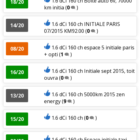
1.6 dCi 160 ch Boite auto 6v, 70000
18/20
km initia
(
0
)
1.6 dCi 160 ch INITIALE PARIS
14/20
07/2015 KM92.00
(
0
)
1.6 dCi 160 ch espace 5 initiale paris
08/20
+ opti
(
1
)
1.6 dCi 160 ch Initiale sept 2015, toit
16/20
ouvra
(
0
)
1.6 dCi 160 ch 5000km 2015 zen
13/20
energy
(
9
)
1.6 dCi 160 ch
(
0
)
15/20
1.6 dCi 160 ch Espace initiale taxi