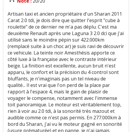
Note :
20/20
Artisan taxi et ancien propriétaire d'un Sharan 2011
Carat 2.0 tdi, je dois dire que quitter l'esprit "cube à
roulette" de ce dernier ne m'a pas déplu. C'est ma
deuxième Renault après une Laguna 3 2.0 dci que j'ai
utilisé sans le moindre pépin sur 422.000km
(remplacé suite à un choc ar) je suis ravi de découvrir
ce vehicule. La teinte noir Amesthésis apporte ce
côté luxe à la française avec le contraste intérieur
beige. La finition est excellente, aucun bruit n'est
apparu, le confort et la précision du 4 control sont
bluffants, je n'imaginais pas un tel niveau de
qualité... Il est vrai que l'on perd de la place par
rapport à l'espace 4, mais le gain de plaisir de
voyager le compense, notamment avec l'immense
toit panoramique. Le moteur est véritablement top,
rien à voir au 2.0 tdi, à la sonorité très mazout et
audible comme ce n'est pas permis. En 277.000km à
bord du Sharan, j'ai vu le moteur gagné en sonorité
(usure prématurée) et en panne, je n'ai jamais