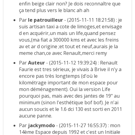
enfin beige clair non? Je dois reconnaître que
ça tend plus vers le blanc ah ah
Par
le patrouilleur
- (2015-11-11 18:21:58) : je
suis artisan taxi a cote de limoges,et envisage
d en acquérir,un mais un life,quand pensez
vous,(ma fiat a 300000 kms et avec les freins
av et ar d origine ;et tout et neuf,aurais je la
meme chan,ce avec Renault,merci remy
Par
Auteur
- (2015-11-12 19:39:24) : Renault
Faurie est tres sérieux, je vivais à Brive il n'y a
encore pas très longtemps (d'où le
kilométrage important de mon espace pour
mon déménagement). Oui la version Life
pourquoi pas, mais avec des jantes de 19" au
minimum (sinon l'esthétique bof bof). Je n'ai
aucun soucis et le 1.6 dci 130 est sorti en 2011
aucune panne.
Par
jackymodo
- (2015-11-27 16:55:37) : mon
14ème Espace depuis 1992 et c'est un Initiale