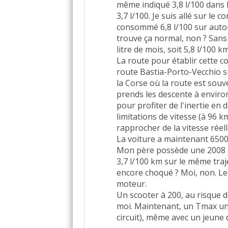
même indiqué 3,8 l/100 dans l
3,7 l/100. Je suis allé sur le 
consommé 6,8 l/100 sur autoro
trouve ça normal, non ? Sans 
litre de mois, soit 5,8 l/100 k
La route pour établir cette 
route Bastia-Porto-Vecchio s
la Corse où la route est souve
prends les descente à envir
pour profiter de l'inertie en
limitations de vitesse (à 96 k
rapprocher de la vitesse réelle
La voiture a maintenant 6500
Mon père possède une 2008 
3,7 l/100 km sur le même traj
encore choqué ? Moi, non. Le 
moteur.
Un scooter à 200, au risque d
moi. Maintenant, un Tmax un
circuit), même avec un jeune 