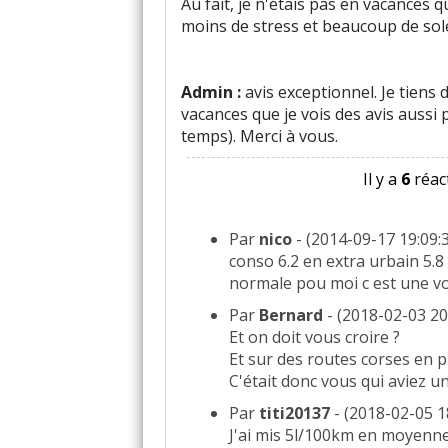
Au fait, je n'étais pas en vacances q
moins de stress et beaucoup de sole
Admin :
avis exceptionnel. Je tiens d
vacances que je vois des avis aussi p
temps). Merci à vous.
Il y a
6
réact
Par
nico
- (2014-09-17 19:09:
conso 6.2 en extra urbain 5.8
normale pou moi c est une voi
Par
Bernard
- (2018-02-03 20
Et on doit vous croire ?
Et sur des routes corses en p
C'était donc vous qui aviez u
Par
titi20137
- (2018-02-05 1
J'ai mis 5l/100km en moyenne.