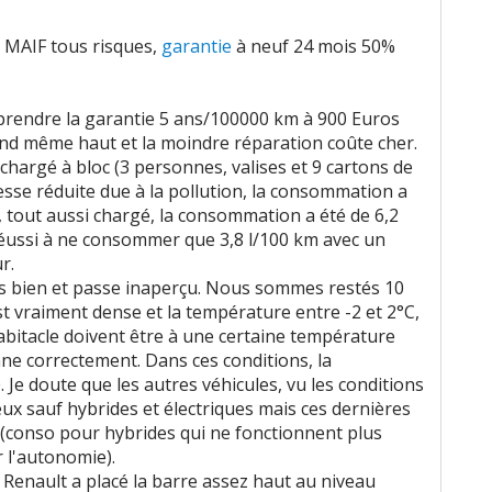
 MAIF tous risques,
garantie
à neuf 24 mois 50%
à prendre la garantie 5 ans/100000 km à 900 Euros
and même haut et la moindre réparation coûte cher.
hargé à bloc (3 personnes, valises et 9 cartons de
sse réduite due à la pollution, la consommation a
, tout aussi chargé, la consommation a été de 6,2
i réussi à ne consommer que 3,8 l/100 km avec un
r.
très bien et passe inaperçu. Nous sommes restés 10
est vraiment dense et la température entre -2 et 2°C,
habitacle doivent être à une certaine température
nne correctement. Dans ces conditions, la
Je doute que les autres véhicules, vu les conditions
eux sauf hybrides et électriques mais ces dernières
(conso pour hybrides qui ne fonctionnent plus
 l'autonomie).
 Renault a placé la barre assez haut au niveau