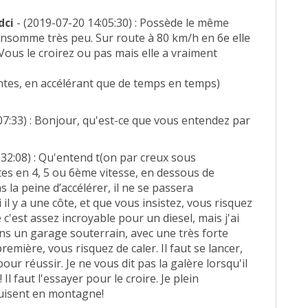
dci
- (2019-07-20 14:05:30) : Possède le même
consomme très peu. Sur route à 80 km/h en 6e elle
ous le croirez ou pas mais elle a vraiment
ntes, en accélérant que de temps en temps)
07:33) : Bonjour, qu'est-ce que vous entendez par
:32:08) : Qu'entend t(on par creux sous
êtes en 4, 5 ou 6ème vitesse, en dessous de
 la peine d’accélérer, il ne se passera
i il y a une côte, et que vous insistez, vous risquez
e c'est assez incroyable pour un diesel, mais j'ai
dans un garage souterrain, avec une très forte
emière, vous risquez de caler. Il faut se lancer,
ur réussir. Je ne vous dit pas la galère lorsqu'il
! Il faut l'essayer pour le croire. Je plein
duisent en montagne!