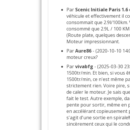
Par
Scenic Initiale Paris 1.6 
véhicule et effectivement il 
consommait que 2.9l/100km. V
consommé que 2.9L / 100 KM
(Route plate, quelques desce
Moteur impressionnant.
Par
Aure86
- (2020-10-10 14:
moteur creux?
Par
vivabfg
- (2025-03-30 23
1500tr/min. Et bien, si vous 
1500tr/min, ce n'est même pas
strictement rien. Voire pire, s
de caler le moteur. Je sais qu
fait le test. Autre exemple, 
pente pour sortir, même en pr
en accélérant copieusement po
s'agit d'une sortie en spirale!!
sincèrement ceux qui le con