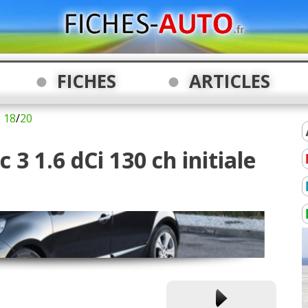
FICHES
ARTICLES
2
18
/
20
 3 1.6 dCi 130 ch initiale