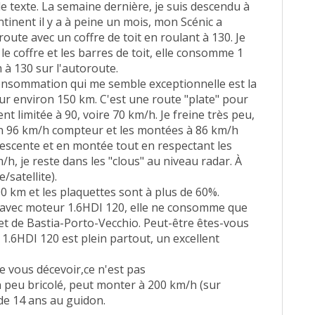
e texte. La semaine dernière, je suis descendu à
continent il y a à peine un mois, mon Scénic a
ute avec un coffre de toit en roulant à 130. Je
le coffre et les barres de toit, elle consomme 1
m à 130 sur l'autoroute.
consommation qui me semble exceptionnelle est la
ur environ 150 km. C'est une route "plate" pour
nt limitée à 90, voire 70 km/h. Je freine très peu,
on 96 km/h compteur et les montées à 86 km/h
 descente et en montée tout en respectant les
m/h, je reste dans les "clous" au niveau radar. À
/satellite).
0 km et les plaquettes sont à plus de 60%.
avec moteur 1.6HDI 120, elle ne consomme que
et de Bastia-Porto-Vecchio. Peut-être êtes-vous
1.6HDI 120 est plein partout, un excellent
e vous décevoir,ce n'est pas
 peu bricolé, peut monter à 200 km/h (sur
de 14 ans au guidon.