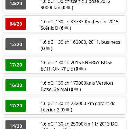
1.6 dCi 130 ch scenic 3 bose 2012
14/20
90000km
(
0
)
1.6 dCi 130 ch 33733 Km février 2015
04/20
Scénic B
(
6
)
1.6 dCi 130 ch 160000, 2011, business
12/20
(
0
)
1.6 dCi 130 ch 2015 ENERGY BOSE
17/20
EDITION 7PL E
(
0
)
1.6 dCi 130 ch 170000kms Version
16/20
Bose, 3e mai
(
0
)
1.6 dCi 130 ch 232000 km datant de
17/20
Février 2
(
0
)
1.6 dCi 130 ch 25000km 11/ 2013 DCI
14/20