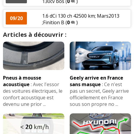
130cv bos
(
0
)
1.6 dCi 130 ch 42500 km; Mars2013
09/20
;Finition B
(
0
)
Articles à découvrir :
Pneus à mousse
Geely arrive en France
acoustique
:
Avec l'essor
sans masque
:
Ce n'est
des voitures électriques, le
pas un secret, Geely arrive
confort acoustique est
officiellement en France
devenu une prior ...
sous son propre no ...