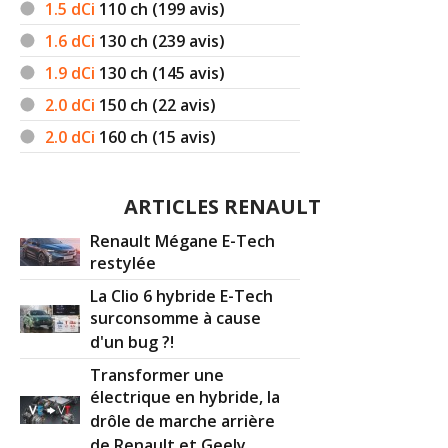
1.5 dCi
110
ch (199 avis)
1.6 dCi
130
ch (239 avis)
1.9 dCi
130
ch (145 avis)
2.0 dCi
150
ch (22 avis)
2.0 dCi
160
ch (15 avis)
ARTICLES RENAULT
Renault Mégane E-Tech
restylée
La Clio 6 hybride E-Tech
surconsomme à cause
d'un bug ?!
Transformer une
électrique en hybride, la
drôle de marche arrière
de Renault et Geely