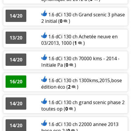
1.6 dCi 130 ch Grand scenic 3 phase
14/20
2 initial
(
0
)
1.6 dCi 130 ch Achetée neuve en
13/20
03/2013, 1000
(
1
)
1.6 dCi 130 ch 70000 kms - 2014 -
14/20
Initiale Pa
(
0
)
1.6 dCi 130 ch 1300kms,2015,bose
16/20
édition éco
(
2
)
1.6 dCi 130 ch grand scenic phase 2
14/20
toutes op
(
0
)
1.6 dCi 130 ch 22000 annee 2013
14/20
bose eco 2
(
0
)