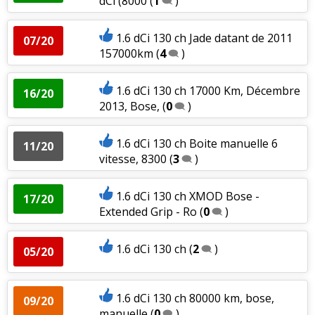
dCi (8000
(
1
)
1.6 dCi 130 ch Jade datant de 2011
07/20
157000km
(
4
)
1.6 dCi 130 ch 17000 Km, Décembre
16/20
2013, Bose,
(
0
)
1.6 dCi 130 ch Boite manuelle 6
11/20
vitesse, 8300
(
3
)
1.6 dCi 130 ch XMOD Bose -
17/20
Extended Grip - Ro
(
0
)
1.6 dCi 130 ch
(
2
)
05/20
1.6 dCi 130 ch 80000 km, bose,
09/20
manuelle
(
0
)