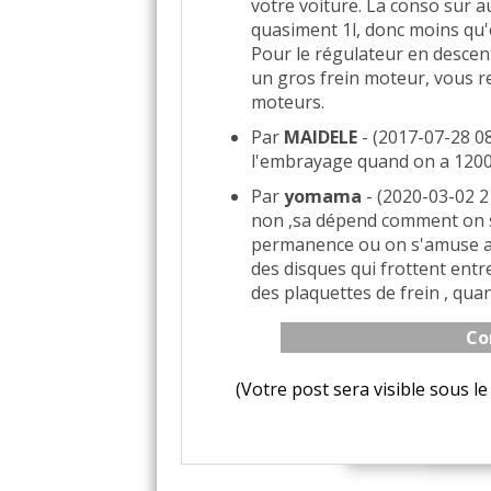
votre voiture. La conso sur a
quasiment 1l, donc moins qu'e
Pour le régulateur en descent
un gros frein moteur, vous r
moteurs.
Par
MAIDELE
- (2017-07-28 08
l'embrayage quand on a 120
Par
yomama
- (2020-03-02 2
non ,sa dépend comment on s'e
permanence ou on s'amuse a te
des disques qui frottent ent
des plaquettes de frein , qu
Co
(Votre post sera visible sous 