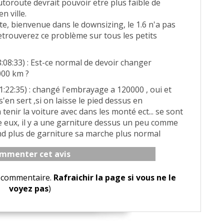
utoroute devrait pouvoir etre plus faible de
n ville.
e, bienvenue dans le downsizing, le 1.6 n'a pas
etrouverez ce problème sur tous les petits
:08:33) : Est-ce normal de devoir changer
000 km ?
1:22:35) : changé l'embrayage a 120000 , oui et
n sert ,si on laisse le pied dessus en
nir la voiture avec dans les monté ect... se sont
re eux, il y a une garniture dessus un peu comme
and plus de garniture sa marche plus normal
mmenter cet avis
le commentaire.
Rafraichir la page si vous ne le
voyez pas
)