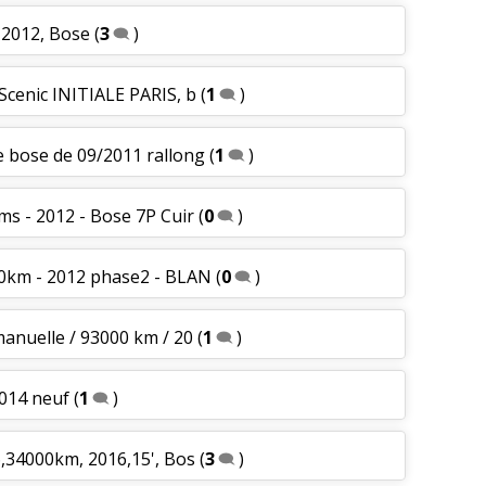
, 2012, Bose
(
3
)
 Scenic INITIALE PARIS, b
(
1
)
e bose de 09/2011 rallong
(
1
)
kms - 2012 - Bose 7P Cuir
(
0
)
00km - 2012 phase2 - BLAN
(
0
)
manuelle / 93000 km / 20
(
1
)
2014 neuf
(
1
)
 6,34000km, 2016,15', Bos
(
3
)