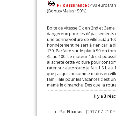
Prix assurance :
490 euros/an 
(Bonus/Malus : 50%)
Boite de vitesse Ok en 2nd et 3eme 
dangereux pour les dépassements en
une bonne voiture de ville 5,3au 100
honnêtement ne sert à rien car la d
130. Parfaite sur le plat à 90 on t
4L au 100. Le moteur 1,6 est poussi
ai acheté cette voiture pour conso
rater sur autoroute je fait 1,5 L au 
que j ai qui consomme moins en vill
familliale pour les vacances c est u
mémé le dimanche. Des que la route 
Il y a
3
réact
Par
Nicolas
- (2017-07-21 09: