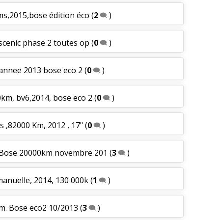
ms,2015,bose édition éco
(
2
)
 scenic phase 2 toutes op
(
0
)
 annee 2013 bose eco 2
(
0
)
0km, bv6,2014, bose eco 2
(
0
)
es ,82000 Km, 2012 , 17"
(
0
)
6 Bose 20000km novembre 201
(
3
)
 manuelle, 2014, 130 000k
(
1
)
km. Bose eco2 10/2013
(
3
)