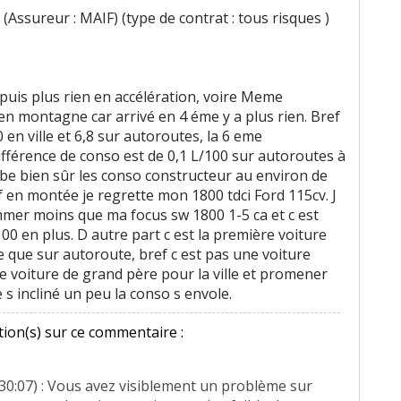
(Assureur : MAIF) (type de contrat : tous risques )
puis plus rien en accélération, voire Meme
 montagne car arrivé en 4 éme y a plus rien. Bref
 en ville et 6,8 sur autoroutes, la 6 eme
ifférence de conso est de 0,1 L/100 sur autoroutes à
ombe bien sûr les conso constructeur au environ de
f en montée je regrette mon 1800 tdci Ford 115cv. J
mmer moins que ma focus sw 1800 1-5 ca et c est
100 en plus. D autre part c est la première voiture
e que sur autoroute, bref c est pas une voiture
ne voiture de grand père pour la ville et promener
s incliné un peu la conso s envole.
ion(s) sur ce commentaire :
30:07) : Vous avez visiblement un problème sur