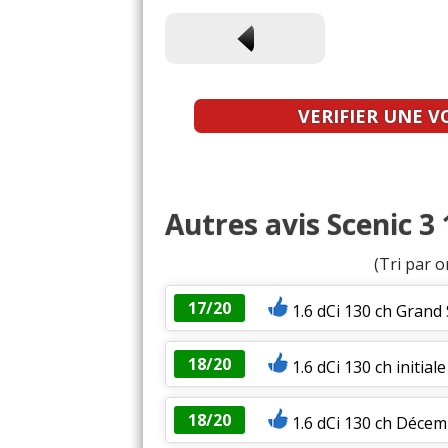
VERIFIER UNE V
Autres avis Scenic 3 
(Tri par o
17/20
1.6 dCi 130 ch Grand S
18/20
1.6 dCi 130 ch initia
18/20
1.6 dCi 130 ch Décem