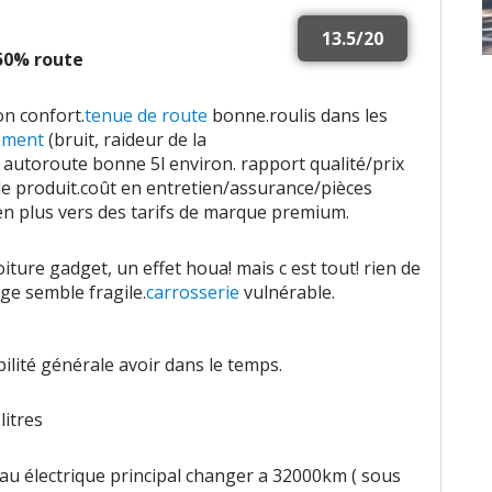
13.5/20
 50% route
on confort.
tenue de route
bonne.roulis dans les
ement
(bruit, raideur de la
utoroute bonne 5l environ. rapport qualité/prix
e produit.coût en entretien/assurance/pièces
en plus vers des tarifs de marque premium.
iture gadget, un effet houa! mais c est tout! rien de
e semble fragile.
carrosserie
vulnérable.
abilité générale avoir dans le temps.
 litres
eau électrique principal changer a 32000km ( sous