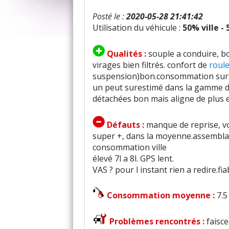
Posté le :
2020-05-28 21:41:42
Utilisation du véhicule :
50% ville -
Qualités :
souple a conduire, b
virages bien filtrés. confort de
roul
suspension)bon.consommation sur a
un peut surestimé dans la gamme d
détachées bon mais aligne de plus 
Défauts :
manque de reprise, vo
super +, dans la moyenne.assemblag
consommation ville
élevé 7l a 8l. GPS lent.
VAS ? pour l instant rien a redire.fi
Consommation moyenne :
7.5
Problèmes rencontrés :
faisc