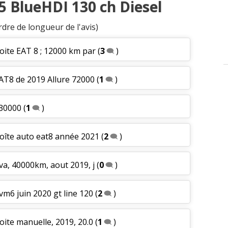
.5 BlueHDI 130 ch Diesel
rdre de longueur de l'avis)
oite EAT 8 ; 12000 km par
(
3
)
EAT8 de 2019 Allure 72000
(
1
)
130000
(
1
)
oîte auto eat8 année 2021
(
2
)
va, 40000km, aout 2019, j
(
0
)
vm6 juin 2020 gt line 120
(
2
)
oite manuelle, 2019, 20.0
(
1
)