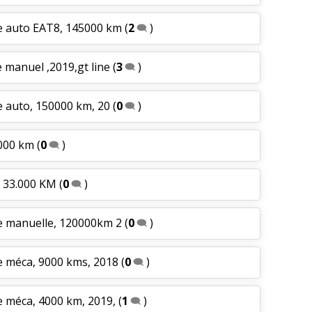
te auto EAT8, 145000 km
(
2
)
e manuel ,2019,gt line
(
3
)
e auto, 150000 km, 20
(
0
)
 000 km
(
0
)
9 33.000 KM
(
0
)
te manuelle, 120000km 2
(
0
)
e méca, 9000 kms, 2018
(
0
)
e méca, 4000 km, 2019,
(
1
)