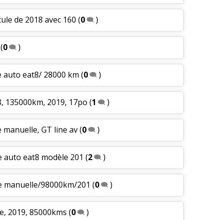
cule de 2018 avec 160
(
0
)
(
0
)
te auto eat8/ 28000 km
(
0
)
8, 135000km, 2019, 17po
(
1
)
e manuelle, GT line av
(
0
)
e auto eat8 modèle 201
(
2
)
te manuelle/98000km/201
(
0
)
re, 2019, 85000kms
(
0
)