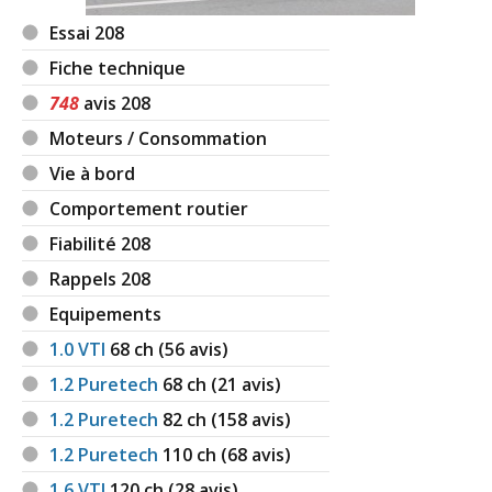
Essai 208
Fiche technique
748
avis 208
Moteurs / Consommation
Vie à bord
Comportement routier
Fiabilité 208
Rappels 208
Equipements
1.0 VTI
68
ch (56 avis)
1.2 Puretech
68
ch (21 avis)
1.2 Puretech
82
ch (158 avis)
1.2 Puretech
110
ch (68 avis)
1.6 VTI
120
ch (28 avis)