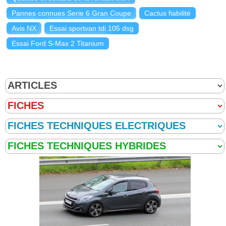
Pannes connues Serie 6 Gran Coupe
Cactus fiabilité
Avis NX
Essai sportvan tdi 105 dsg
Essai Ford S-Max 2 Titanium