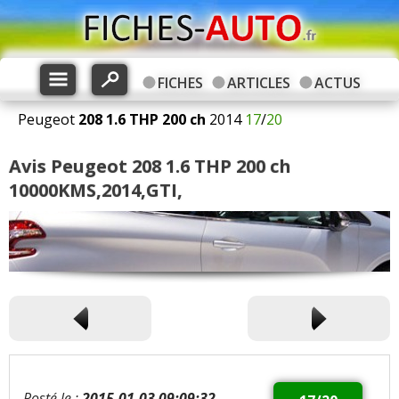
FICHES
ARTICLES
ACTUS
Peugeot
208
1.6 THP 200 ch
2014
17
/
20
Avis Peugeot 208 1.6 THP 200 ch
10000KMS,2014,GTI,
Posté le :
2015-01-03 09:09:32