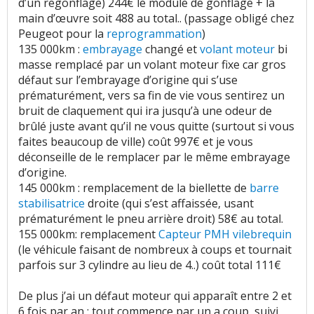
d’un regonflage) 244€ le module de gonflage + la
main d’œuvre soit 488 au total.. (passage obligé chez
Peugeot pour la
reprogrammation
)
135 000km :
embrayage
changé et
volant moteur
bi
masse remplacé par un volant moteur fixe car gros
défaut sur l’embrayage d’origine qui s’use
prématurément, vers sa fin de vie vous sentirez un
bruit de claquement qui ira jusqu’à une odeur de
brûlé juste avant qu’il ne vous quitte (surtout si vous
faites beaucoup de ville) coût 997€ et je vous
déconseille de le remplacer par le même embrayage
d’origine.
145 000km : remplacement de la biellette de
barre
stabilisatrice
droite (qui s’est affaissée, usant
prématurément le pneu arrière droit) 58€ au total.
155 000km: remplacement
Capteur PMH
vilebrequin
(le véhicule faisant de nombreux à coups et tournait
parfois sur 3 cylindre au lieu de 4..) coût total 111€
De plus j’ai un défaut moteur qui apparaît entre 2 et
6 fois par an : tout commence par un a coup, suivi