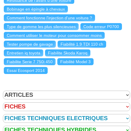
Résistance de l'avant d'une voiture
Bobinage en épingle à chevaux
Comment fonctionne l'injection d'une voiture ?
Type de gomme les plus silencieuses
Code erreur P0700
Comment utiliser le moteur pour consommer moins
Tester pompe de gavage
Fiabilité 1.9 TDI 110 ch
Entretien iq toyota
Fiabilite Skoda Karoq
Fiabilite Serie 7 750i 450
Fiabilité Model 3
Essai Ecosport 2014