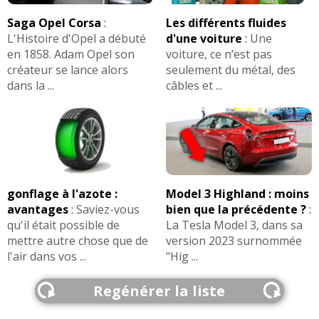
Saga Opel Corsa
:
Les différents fluides
L'Histoire d'Opel a débuté
d'une voiture
:
Une
en 1858. Adam Opel son
voiture, ce n’est pas
créateur se lance alors
seulement du métal, des
dans la ...
câbles et ...
gonflage à l'azote :
Model 3 Highland : moins
avantages
:
Saviez-vous
bien que la précédente ?
:
qu'il était possible de
La Tesla Model 3, dans sa
mettre autre chose que de
version 2023 surnommée
l'air dans vos ...
"Hig ...
Regénérer la liste