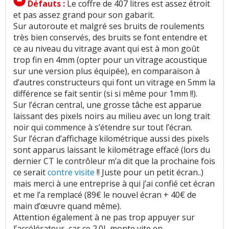
Défauts :
Le coffre de 407 litres est assez étroit
et pas assez grand pour son gabarit.
Sur autoroute et malgré ses bruits de roulements
très bien conservés, des bruits se font entendre et
ce au niveau du vitrage avant qui est à mon goût
trop fin en 4mm (opter pour un vitrage acoustique
sur une version plus équipée), en comparaison à
d’autres constructeurs qui font un vitrage en 5mm la
différence se fait sentir (si si même pour 1mm !!).
Sur l’écran central, une grosse tâche est apparue
laissant des pixels noirs au milieu avec un long trait
noir qui commence à s’étendre sur tout l’écran.
Sur l’écran d’affichage kilométrique aussi des pixels
sont apparus laissant le kilométrage effacé (lors du
dernier CT le contrôleur m’a dit que la prochaine fois
ce serait
contre visite
!! Juste pour un petit écran..)
mais merci à une entreprise à qui j’ai confié cet écran
et me l’a remplacé (89€ le nouvel écran + 40€ de
main d’œuvre quand même).
Attention également à ne pas trop appuyer sur
l’accélérateur, car ce 2.0L monte vite en