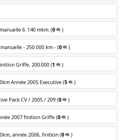
 manuelle 6. 140 mkm.
(
0
)
6 manuelle - 250 000 km -
(
0
)
inition Griffe, 200.000
(
1
)
00km Année 2005 Executive
(
5
)
ive Pack CV / 2005 / 209
(
0
)
née 2007 finition Griffe
(
0
)
0km, année 2006, finition
(
0
)