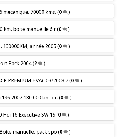
e 6 mécanique, 70000 kms,
(
0
)
0 km, boite manuellle 6 r
(
0
)
4 , 130000KM, année 2005
(
0
)
port Pack 2004
(
2
)
PACK PREMIUM BVA6 03/2008 7
(
0
)
di 136 2007 180 000km con
(
0
)
.0 Hdi 16 Executive SW 15
(
0
)
 Boite manuelle, pack spo
(
0
)