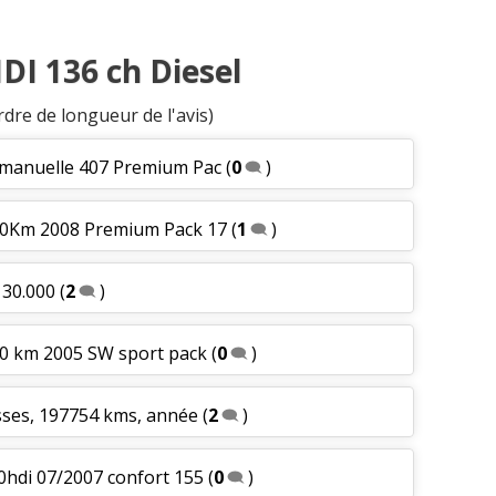
HDI 136 ch Diesel
rdre de longueur de l'avis)
e manuelle 407 Premium Pac
(
0
)
000Km 2008 Premium Pack 17
(
1
)
130.000
(
2
)
00 km 2005 SW sport pack
(
0
)
esses, 197754 kms, année
(
2
)
.0hdi 07/2007 confort 155
(
0
)